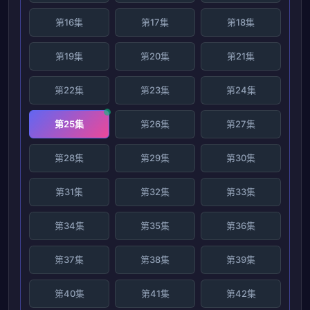
第16集
第17集
第18集
第19集
第20集
第21集
第22集
第23集
第24集
第25集
第26集
第27集
第28集
第29集
第30集
第31集
第32集
第33集
第34集
第35集
第36集
第37集
第38集
第39集
第40集
第41集
第42集