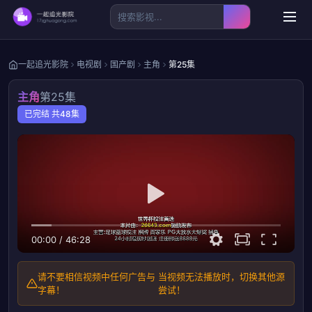
一起追光影院
电视剧
国产剧
主角
第25集
主角
第25集
已完结 共48集
00:00
/
46:28
请不要相信视频中任何广告与
当视频无法播放时，切换其他源
字幕！
尝试！