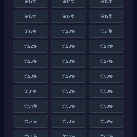
第13集
第14集
第15集
第16集
第17集
第18集
第19集
第20集
第21集
第22集
第23集
第24集
第25集
第26集
第27集
第28集
第29集
第30集
第31集
第32集
第33集
第34集
第35集
第36集
第37集
第38集
第39集
第40集
第41集
第42集