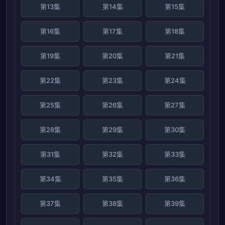
第13集
第14集
第15集
第16集
第17集
第18集
第19集
第20集
第21集
第22集
第23集
第24集
第25集
第26集
第27集
第28集
第29集
第30集
第31集
第32集
第33集
第34集
第35集
第36集
第37集
第38集
第39集