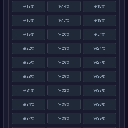
第13集
第14集
第15集
第16集
第17集
第18集
第19集
第20集
第21集
第22集
第23集
第24集
第25集
第26集
第27集
第28集
第29集
第30集
第31集
第32集
第33集
第34集
第35集
第36集
第37集
第38集
第39集