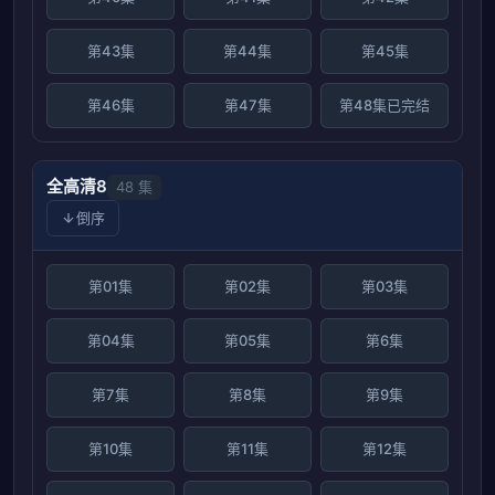
第43集
第44集
第45集
第46集
第47集
第48集已完结
全高清8
48 集
倒序
第01集
第02集
第03集
第04集
第05集
第6集
第7集
第8集
第9集
第10集
第11集
第12集