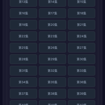
第13集
第14集
第15集
第16集
第17集
第18集
第19集
第20集
第21集
第22集
第23集
第24集
第25集
第26集
第27集
第28集
第29集
第30集
第31集
第32集
第33集
第34集
第35集
第36集
第37集
第38集
第39集
第40集
第41集
第42集