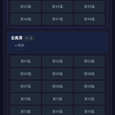
第43集
第44集
第45集
第46集
第47集
第48集
全高清
48 集
倒序
第01集
第02集
第03集
第04集
第05集
第06集
第07集
第08集
第09集
第10集
第11集
第12集
第13集
第14集
第15集