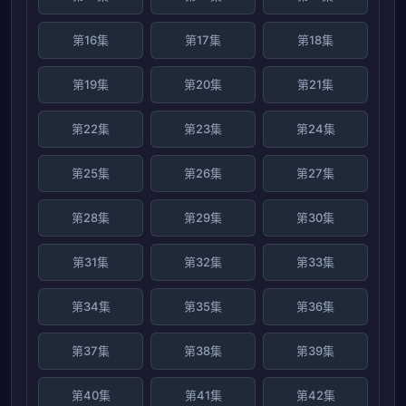
第16集
第17集
第18集
第19集
第20集
第21集
第22集
第23集
第24集
第25集
第26集
第27集
第28集
第29集
第30集
第31集
第32集
第33集
第34集
第35集
第36集
第37集
第38集
第39集
第40集
第41集
第42集