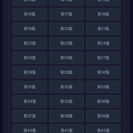
第16集
第17集
第18集
第19集
第20集
第21集
第22集
第23集
第24集
第25集
第26集
第27集
第28集
第29集
第30集
第31集
第32集
第33集
第34集
第35集
第36集
第37集
第38集
第39集
第40集
第41集
第42集