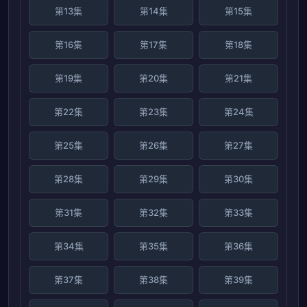
第13集
第14集
第15集
第16集
第17集
第18集
第19集
第20集
第21集
第22集
第23集
第24集
第25集
第26集
第27集
第28集
第29集
第30集
第31集
第32集
第33集
第34集
第35集
第36集
第37集
第38集
第39集