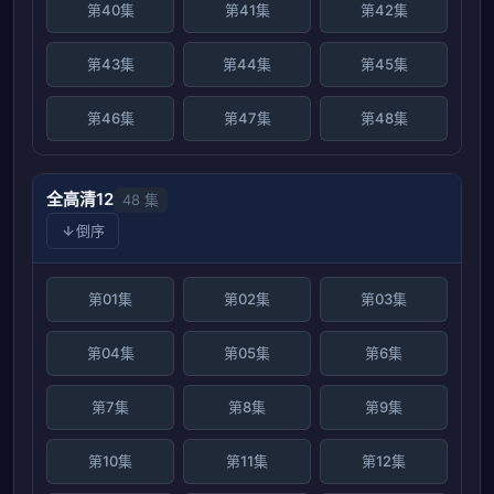
第40集
第41集
第42集
第43集
第44集
第45集
第46集
第47集
第48集
全高清12
48 集
倒序
第01集
第02集
第03集
第04集
第05集
第6集
第7集
第8集
第9集
第10集
第11集
第12集