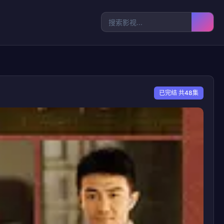
已完结 共48集