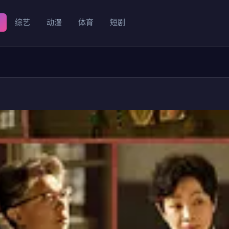
综艺
动漫
体育
短剧