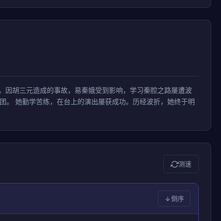
腔。因胡三元造成的事故，易秦娥受到影响，学习秦腔之路屡遭波
团。 她勤学苦练，在台上的演出屡获成功。历经波折，她终于明
测速
倒序