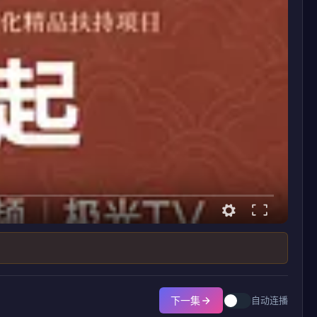
下一集
自动连播