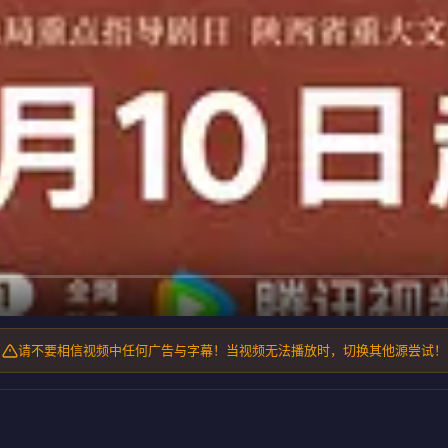
请不要相信视频中任何广告与字幕！
当视频无法播放时，切换其他源尝试！