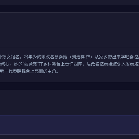
外甥女报名，将年少的她改名易秦娥（刘浩存 饰）从家乡带出来学唱秦
帮扶。她的“破蒙戏”在乡村舞台上音惊四座，后改名忆秦娥被调入省秦腔
养新一代秦腔舞台上亮丽的主角。