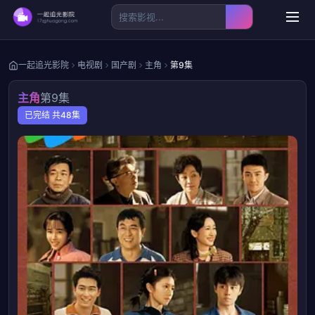
一起追光影院
电视剧
国产剧
主角
第9集
主角
第9集
已完结 共48集