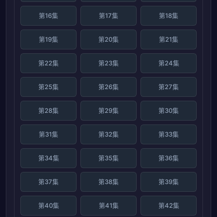
第16集
第17集
第18集
第19集
第20集
第21集
第22集
第23集
第24集
第25集
第26集
第27集
第28集
第29集
第30集
第31集
第32集
第33集
第34集
第35集
第36集
第37集
第38集
第39集
第40集
第41集
第42集