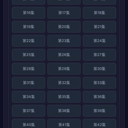
第16集
第17集
第18集
第19集
第20集
第21集
第22集
第23集
第24集
第25集
第26集
第27集
第28集
第29集
第30集
第31集
第32集
第33集
第34集
第35集
第36集
第37集
第38集
第39集
第40集
第41集
第42集