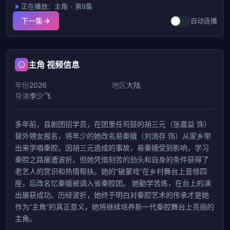
正在播放：主角 - 第9集
下一集
自动连播
主角 视频信息
年份
2026
地区
大陆
导演
李少飞
多年前，县剧团招学员，在团里任司鼓的胡三元（张嘉益 饰）
替外甥女报名，将年少的她改名易秦娥（刘浩存 饰）从家乡带
出来学唱秦腔。因胡三元造成的事故，易秦娥受到影响，学习
秦腔之路屡遭波折。但她凭借刻苦的劲头和自身的条件获得了
老艺人的赏识和热情帮扶。她的“破蒙戏”在乡村舞台上音惊四
座，后改名忆秦娥被调入省秦腔团。 她勤学苦练，在台上的演
出屡获成功。历经波折，她终于明白对秦腔艺术的传承才是她
作为“主角”的真正意义，她将继续培养新一代秦腔舞台上亮丽的
主角。