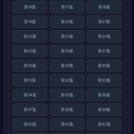
第16集
第17集
第18集
第19集
第20集
第21集
第22集
第23集
第24集
第25集
第26集
第27集
第28集
第29集
第30集
第31集
第32集
第33集
第34集
第35集
第36集
第37集
第38集
第39集
第40集
第41集
第42集