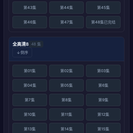
第43集
第44集
第45集
第46集
第47集
第48集已完结
全高清8
48 集
倒序
第01集
第02集
第03集
第04集
第05集
第6集
第7集
第8集
第9集
第10集
第11集
第12集
第13集
第14集
第15集