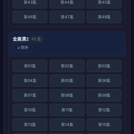
第43集
第44集
第45集
第46集
第47集
第48集
全高清2
48 集
倒序
第01集
第02集
第03集
第04集
第05集
第06集
第07集
第08集
第09集
第10集
第11集
第12集
第13集
第14集
第15集