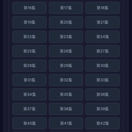
第16集
第17集
第18集
第19集
第20集
第21集
第22集
第23集
第24集
第25集
第26集
第27集
第28集
第29集
第30集
第31集
第32集
第33集
第34集
第35集
第36集
第37集
第38集
第39集
第40集
第41集
第42集