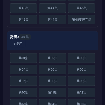
第43集
第44集
第45集
第46集
第47集
第48集已完结
高清3
48 集
倒序
第01集
第02集
第03集
第04集
第05集
第06集
第07集
第08集
第09集
第10集
第11集
第12集
第13集
第14集
第15集