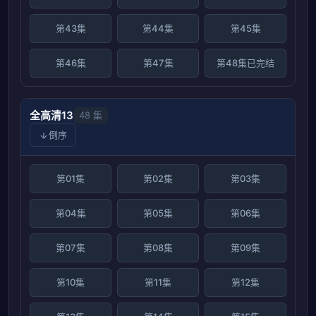
第43集
第44集
第45集
第46集
第47集
第48集已完结
全高清13
48 集
倒序
第01集
第02集
第03集
第04集
第05集
第06集
第07集
第08集
第09集
第10集
第11集
第12集