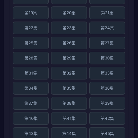
第19集
第20集
第21集
第22集
第23集
第24集
第25集
第26集
第27集
第28集
第29集
第30集
第31集
第32集
第33集
第34集
第35集
第36集
第37集
第38集
第39集
第40集
第41集
第42集
第43集
第44集
第45集