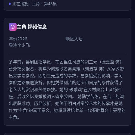
正在播放：主角 - 第48集
主角 视频信息
年份
2026
地区
大陆
导演
李少飞
多年前，县剧团招学员，在团里任司鼓的胡三元（张嘉益 饰）
替外甥女报名，将年少的她改名易秦娥（刘浩存 饰）从家乡带
出来学唱秦腔。因胡三元造成的事故，易秦娥受到影响，学习
秦腔之路屡遭波折。但她凭借刻苦的劲头和自身的条件获得了
老艺人的赏识和热情帮扶。她的“破蒙戏”在乡村舞台上音惊四
座，后改名忆秦娥被调入省秦腔团。 她勤学苦练，在台上的演
出屡获成功。历经波折，她终于明白对秦腔艺术的传承才是她
作为“主角”的真正意义，她将继续培养新一代秦腔舞台上亮丽的
主角。