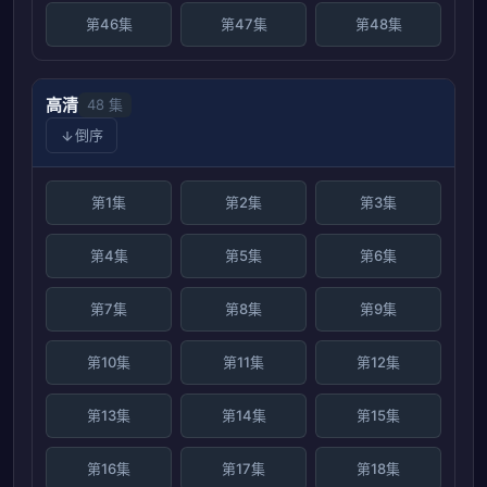
第46集
第47集
第48集
高清
48 集
倒序
第1集
第2集
第3集
第4集
第5集
第6集
第7集
第8集
第9集
第10集
第11集
第12集
第13集
第14集
第15集
第16集
第17集
第18集