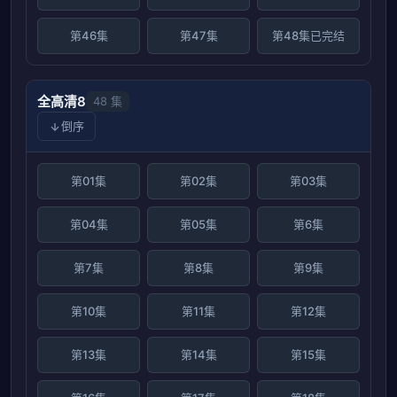
第46集
第47集
第48集已完结
全高清8
48 集
倒序
第01集
第02集
第03集
第04集
第05集
第6集
第7集
第8集
第9集
第10集
第11集
第12集
第13集
第14集
第15集