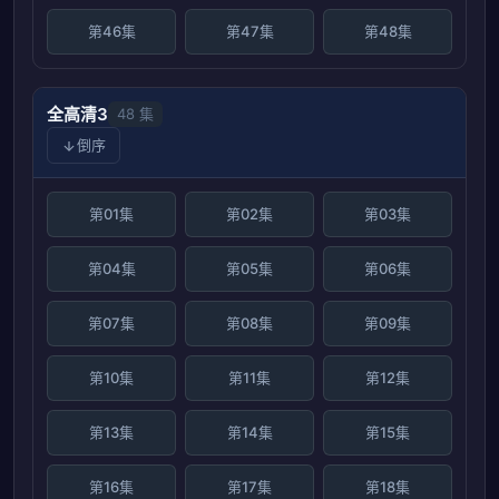
第46集
第47集
第48集
全高清3
48 集
倒序
第01集
第02集
第03集
第04集
第05集
第06集
第07集
第08集
第09集
第10集
第11集
第12集
第13集
第14集
第15集
第16集
第17集
第18集