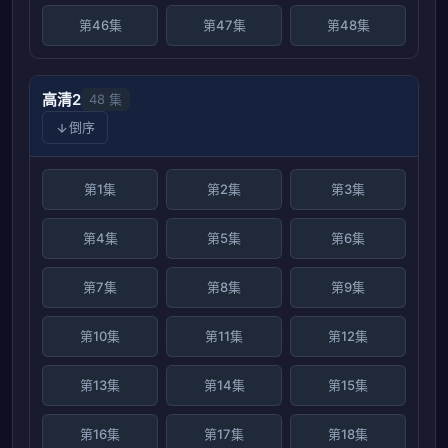
第46集
第47集
第48集
高清2
48 集
倒序
第1集
第2集
第3集
第4集
第5集
第6集
第7集
第8集
第9集
第10集
第11集
第12集
第13集
第14集
第15集
第16集
第17集
第18集