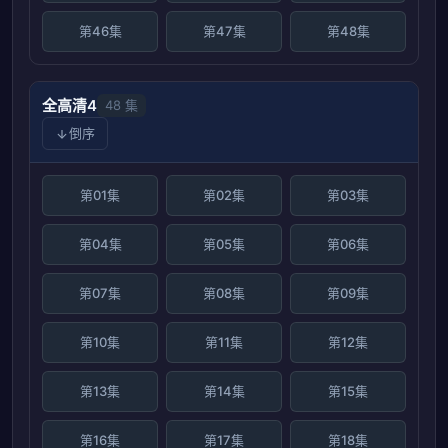
第46集
第47集
第48集
全高清4
48 集
倒序
第01集
第02集
第03集
第04集
第05集
第06集
第07集
第08集
第09集
第10集
第11集
第12集
第13集
第14集
第15集
第16集
第17集
第18集