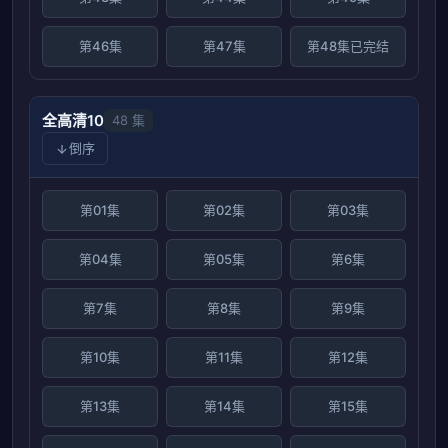
第46集
第47集
第48集已完结
全高清10
48 集
倒序
第01集
第02集
第03集
第04集
第05集
第6集
第7集
第8集
第9集
第10集
第11集
第12集
第13集
第14集
第15集