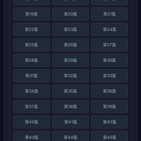
第19集
第20集
第21集
第22集
第23集
第24集
第25集
第26集
第27集
第28集
第29集
第30集
第31集
第32集
第33集
第34集
第35集
第36集
第37集
第38集
第39集
第40集
第41集
第42集
第43集
第44集
第45集