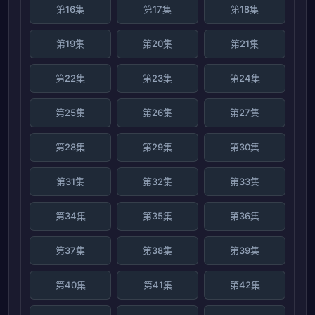
第16集
第17集
第18集
第19集
第20集
第21集
第22集
第23集
第24集
第25集
第26集
第27集
第28集
第29集
第30集
第31集
第32集
第33集
第34集
第35集
第36集
第37集
第38集
第39集
第40集
第41集
第42集