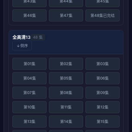
第43集
第44集
第45集
第46集
第47集
第48集已完结
全高清13
48 集
倒序
第01集
第02集
第03集
第04集
第05集
第06集
第07集
第08集
第09集
第10集
第11集
第12集
第13集
第14集
第15集