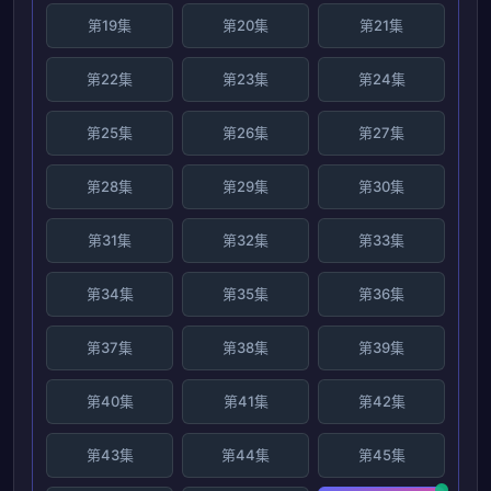
第19集
第20集
第21集
第22集
第23集
第24集
第25集
第26集
第27集
第28集
第29集
第30集
第31集
第32集
第33集
第34集
第35集
第36集
第37集
第38集
第39集
第40集
第41集
第42集
第43集
第44集
第45集