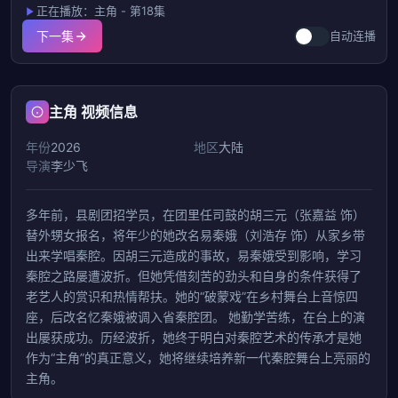
正在播放：主角 - 第18集
下一集
自动连播
主角 视频信息
年份
2026
地区
大陆
导演
李少飞
多年前，县剧团招学员，在团里任司鼓的胡三元（张嘉益 饰）
替外甥女报名，将年少的她改名易秦娥（刘浩存 饰）从家乡带
出来学唱秦腔。因胡三元造成的事故，易秦娥受到影响，学习
秦腔之路屡遭波折。但她凭借刻苦的劲头和自身的条件获得了
老艺人的赏识和热情帮扶。她的“破蒙戏”在乡村舞台上音惊四
座，后改名忆秦娥被调入省秦腔团。 她勤学苦练，在台上的演
出屡获成功。历经波折，她终于明白对秦腔艺术的传承才是她
作为“主角”的真正意义，她将继续培养新一代秦腔舞台上亮丽的
主角。