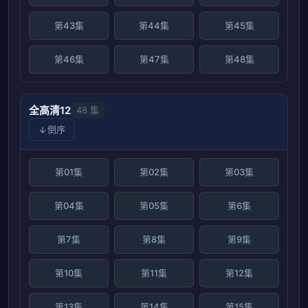
第43集
第44集
第45集
第46集
第47集
第48集
全高清12
48 集
倒序
第01集
第02集
第03集
第04集
第05集
第6集
第7集
第8集
第9集
第10集
第11集
第12集
第13集
第14集
第15集