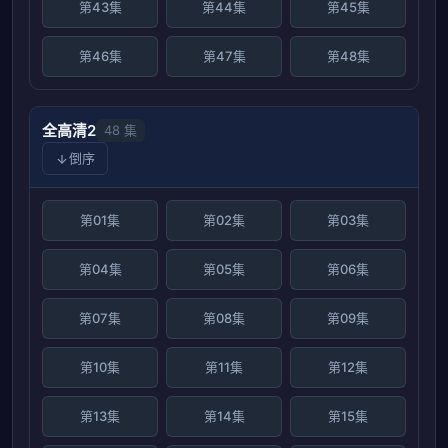
第43集
第44集
第45集
第46集
第47集
第48集
全高清2
48 集
倒序
第01集
第02集
第03集
第04集
第05集
第06集
第07集
第08集
第09集
第10集
第11集
第12集
第13集
第14集
第15集