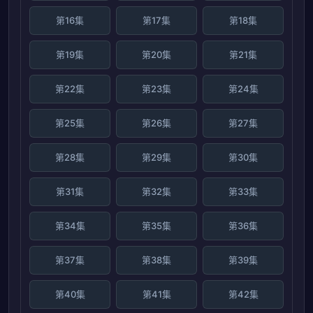
第16集
第17集
第18集
第19集
第20集
第21集
第22集
第23集
第24集
第25集
第26集
第27集
第28集
第29集
第30集
第31集
第32集
第33集
第34集
第35集
第36集
第37集
第38集
第39集
第40集
第41集
第42集