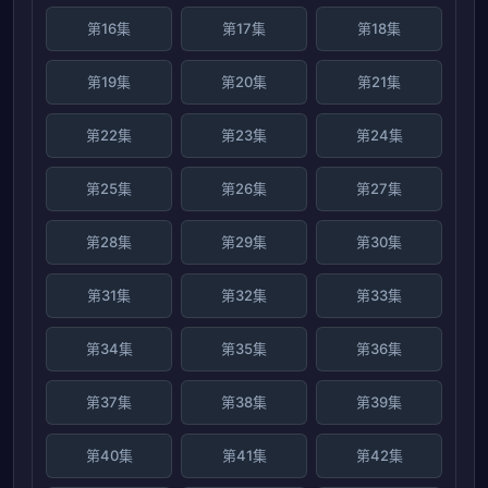
第16集
第17集
第18集
第19集
第20集
第21集
第22集
第23集
第24集
第25集
第26集
第27集
第28集
第29集
第30集
第31集
第32集
第33集
第34集
第35集
第36集
第37集
第38集
第39集
第40集
第41集
第42集