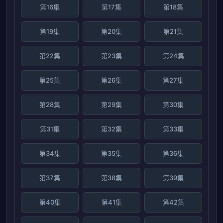
第16集
第17集
第18集
第19集
第20集
第21集
第22集
第23集
第24集
第25集
第26集
第27集
第28集
第29集
第30集
第31集
第32集
第33集
第34集
第35集
第36集
第37集
第38集
第39集
第40集
第41集
第42集