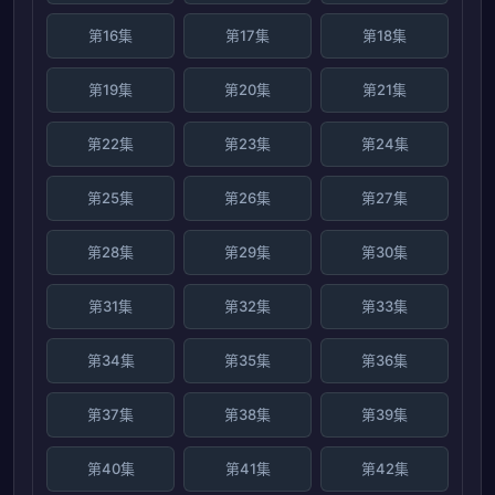
第16集
第17集
第18集
第19集
第20集
第21集
第22集
第23集
第24集
第25集
第26集
第27集
第28集
第29集
第30集
第31集
第32集
第33集
第34集
第35集
第36集
第37集
第38集
第39集
第40集
第41集
第42集