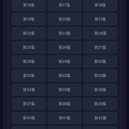
第16集
第17集
第18集
第19集
第20集
第21集
第22集
第23集
第24集
第25集
第26集
第27集
第28集
第29集
第30集
第31集
第32集
第33集
第34集
第35集
第36集
第37集
第38集
第39集
第40集
第41集
第42集