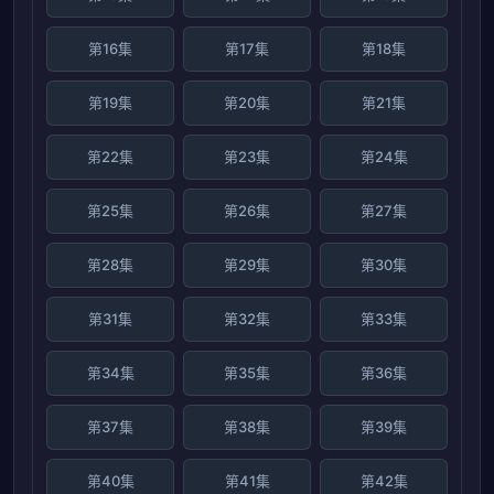
第16集
第17集
第18集
第19集
第20集
第21集
第22集
第23集
第24集
第25集
第26集
第27集
第28集
第29集
第30集
第31集
第32集
第33集
第34集
第35集
第36集
第37集
第38集
第39集
第40集
第41集
第42集