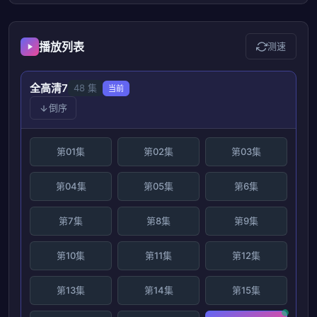
播放列表
测速
全高清7
48 集
当前
倒序
第01集
第02集
第03集
第04集
第05集
第6集
第7集
第8集
第9集
第10集
第11集
第12集
第13集
第14集
第15集