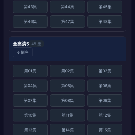
第43集
第44集
第45集
第46集
第47集
第48集
全高清5
48 集
倒序
第01集
第02集
第03集
第04集
第05集
第06集
第07集
第08集
第09集
第10集
第11集
第12集
第13集
第14集
第15集