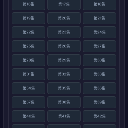
第16集
第17集
第18集
第19集
第20集
第21集
第22集
第23集
第24集
第25集
第26集
第27集
第28集
第29集
第30集
第31集
第32集
第33集
第34集
第35集
第36集
第37集
第38集
第39集
第40集
第41集
第42集