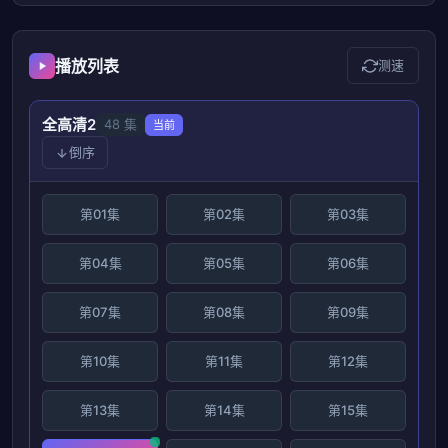
播放列表
测速
全高清2
48 集
当前
倒序
第01集
第02集
第03集
第04集
第05集
第06集
第07集
第08集
第09集
第10集
第11集
第12集
第13集
第14集
第15集