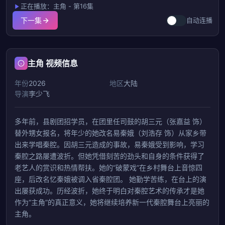
正在播放：主角 - 第16集
下一集
自动连播
主角 视频信息
年份
2026
地区
大陆
导演
李少飞
多年前，县剧团招学员，在团里任司鼓的胡三元（张嘉益 饰）
替外甥女报名，将年少的她改名易秦娥（刘浩存 饰）从家乡带
出来学唱秦腔。因胡三元造成的事故，易秦娥受到影响，学习
秦腔之路屡遭波折。但她凭借刻苦的劲头和自身的条件获得了
老艺人的赏识和热情帮扶。她的“破蒙戏”在乡村舞台上音惊四
座，后改名忆秦娥被调入省秦腔团。 她勤学苦练，在台上的演
出屡获成功。历经波折，她终于明白对秦腔艺术的传承才是她
作为“主角”的真正意义，她将继续培养新一代秦腔舞台上亮丽的
主角。