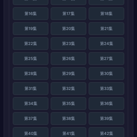
第16集
第17集
第18集
第19集
第20集
第21集
第22集
第23集
第24集
第25集
第26集
第27集
第28集
第29集
第30集
第31集
第32集
第33集
第34集
第35集
第36集
第37集
第38集
第39集
第40集
第41集
第42集