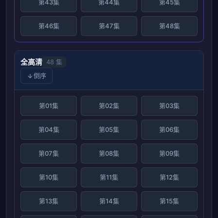
第43集
第44集
第45集
第46集
第47集
第48集
全高清
48 集
倒序
第01集
第02集
第03集
第04集
第05集
第06集
第07集
第08集
第09集
第10集
第11集
第12集
第13集
第14集
第15集