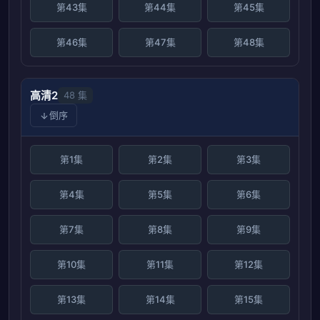
第43集
第44集
第45集
第46集
第47集
第48集
高清2
48 集
倒序
第1集
第2集
第3集
第4集
第5集
第6集
第7集
第8集
第9集
第10集
第11集
第12集
第13集
第14集
第15集