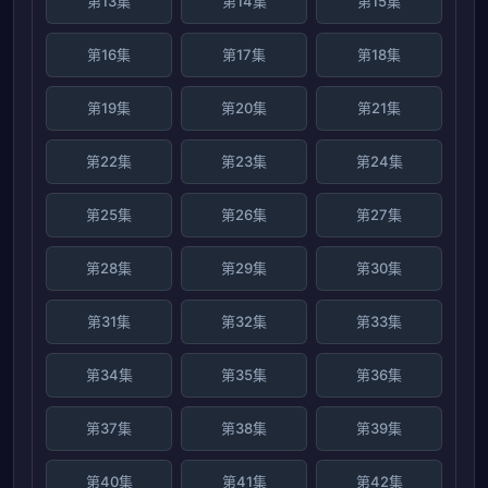
第13集
第14集
第15集
第16集
第17集
第18集
第19集
第20集
第21集
第22集
第23集
第24集
第25集
第26集
第27集
第28集
第29集
第30集
第31集
第32集
第33集
第34集
第35集
第36集
第37集
第38集
第39集
第40集
第41集
第42集