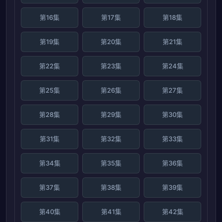
第16集
第17集
第18集
第19集
第20集
第21集
第22集
第23集
第24集
第25集
第26集
第27集
第28集
第29集
第30集
第31集
第32集
第33集
第34集
第35集
第36集
第37集
第38集
第39集
第40集
第41集
第42集