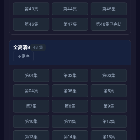
第43集
第44集
第45集
第46集
第47集
第48集已完结
全高清9
48 集
倒序
第01集
第02集
第03集
第04集
第05集
第6集
第7集
第8集
第9集
第10集
第11集
第12集
第13集
第14集
第15集