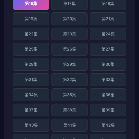
第16集
第17集
第18集
第19集
第20集
第21集
第22集
第23集
第24集
第25集
第26集
第27集
第28集
第29集
第30集
第31集
第32集
第33集
第34集
第35集
第36集
第37集
第38集
第39集
第40集
第41集
第42集