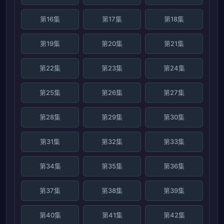
第16集
第17集
第18集
第19集
第20集
第21集
第22集
第23集
第24集
第25集
第26集
第27集
第28集
第29集
第30集
第31集
第32集
第33集
第34集
第35集
第36集
第37集
第38集
第39集
第40集
第41集
第42集