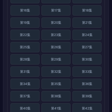
第16集
第17集
第18集
第19集
第20集
第21集
第22集
第23集
第24集
第25集
第26集
第27集
第28集
第29集
第30集
第31集
第32集
第33集
第34集
第35集
第36集
第37集
第38集
第39集
第40集
第41集
第42集