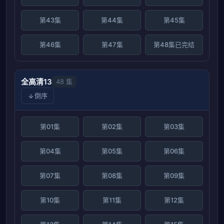
第43集
第44集
第45集
第46集
第47集
第48集已完结
全高清13
48 集
倒序
第01集
第02集
第03集
第04集
第05集
第06集
第07集
第08集
第09集
第10集
第11集
第12集