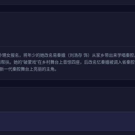
外甥女报名，将年少的她改名易秦娥（刘浩存 饰）从家乡带出来学唱秦
帮扶。她的“破蒙戏”在乡村舞台上音惊四座，后改名忆秦娥被调入省秦腔
养新一代秦腔舞台上亮丽的主角。