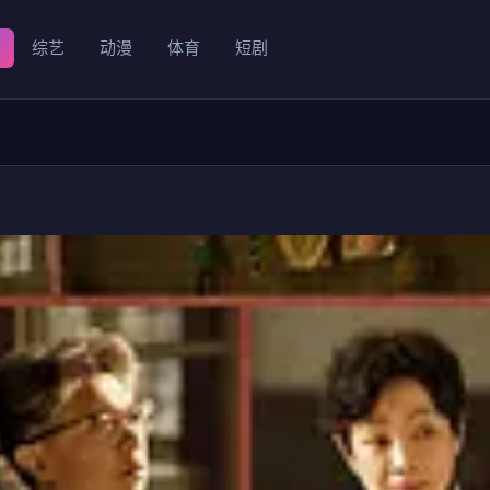
综艺
动漫
体育
短剧