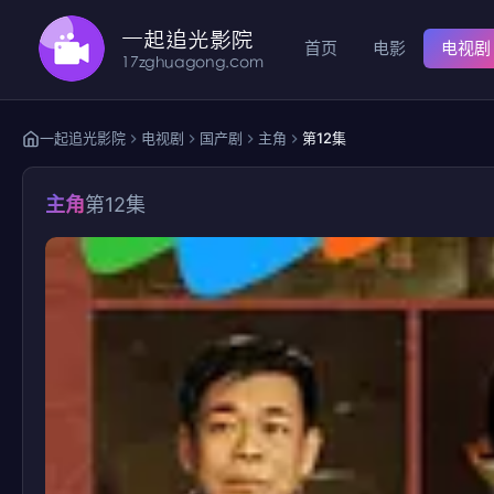
首页
电影
电视剧
一起追光影院
电视剧
国产剧
主角
第12集
主角
第12集