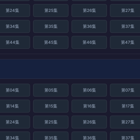
第24集
第25集
第26集
第27集
第34集
第35集
第36集
第37集
第44集
第45集
第46集
第47集
第04集
第05集
第06集
第07集
第14集
第15集
第16集
第17集
第24集
第25集
第26集
第27集
第34集
第35集
第36集
第37集