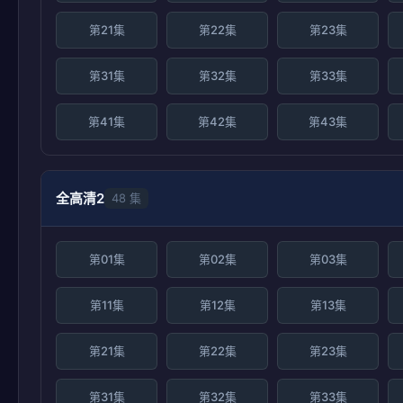
第21集
第22集
第23集
第31集
第32集
第33集
第41集
第42集
第43集
全高清2
48 集
第01集
第02集
第03集
第11集
第12集
第13集
第21集
第22集
第23集
第31集
第32集
第33集