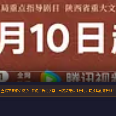
请不要相信视频中任何广告与字幕！
当视频无法播放时，切换其他源尝试！