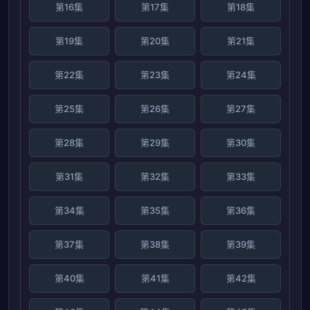
第16集
第17集
第18集
第19集
第20集
第21集
第22集
第23集
第24集
第25集
第26集
第27集
第28集
第29集
第30集
第31集
第32集
第33集
第34集
第35集
第36集
第37集
第38集
第39集
第40集
第41集
第42集