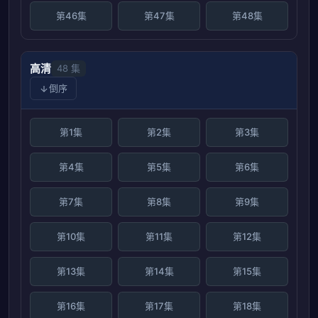
第46集
第47集
第48集
高清
48 集
倒序
第1集
第2集
第3集
第4集
第5集
第6集
第7集
第8集
第9集
第10集
第11集
第12集
第13集
第14集
第15集
第16集
第17集
第18集