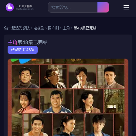
一起追光影院
电视剧
国产剧
主角
第48集已完结
主角
第48集已完结
已完结 共48集