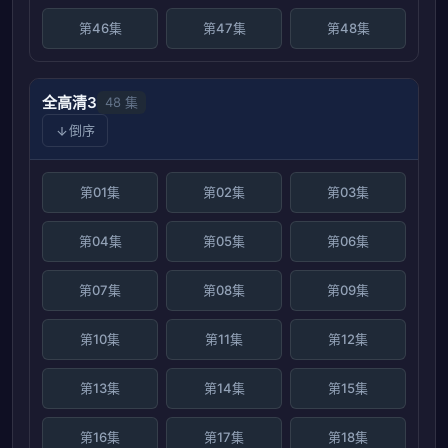
第46集
第47集
第48集
全高清3
48 集
倒序
第01集
第02集
第03集
第04集
第05集
第06集
第07集
第08集
第09集
第10集
第11集
第12集
第13集
第14集
第15集
第16集
第17集
第18集