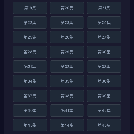
第19集
第20集
第21集
第22集
第23集
第24集
第25集
第26集
第27集
第28集
第29集
第30集
第31集
第32集
第33集
第34集
第35集
第36集
第37集
第38集
第39集
第40集
第41集
第42集
第43集
第44集
第45集