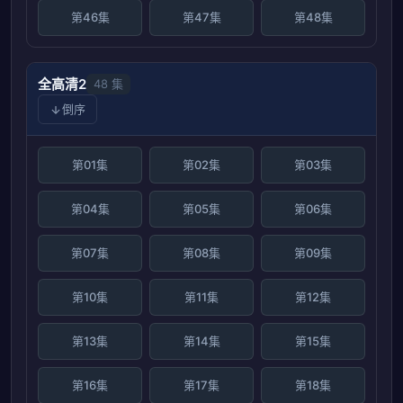
第46集
第47集
第48集
全高清2
48 集
倒序
第01集
第02集
第03集
第04集
第05集
第06集
第07集
第08集
第09集
第10集
第11集
第12集
第13集
第14集
第15集
第16集
第17集
第18集