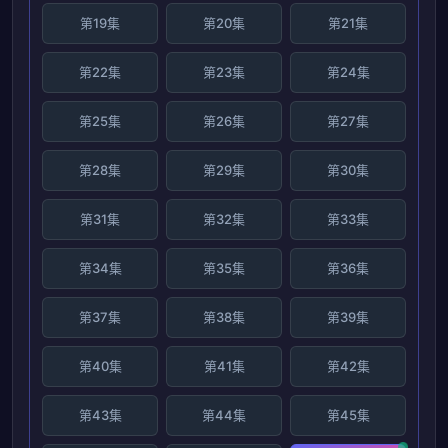
第19集
第20集
第21集
第22集
第23集
第24集
第25集
第26集
第27集
第28集
第29集
第30集
第31集
第32集
第33集
第34集
第35集
第36集
第37集
第38集
第39集
第40集
第41集
第42集
第43集
第44集
第45集