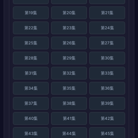
第19集
第20集
第21集
第22集
第23集
第24集
第25集
第26集
第27集
第28集
第29集
第30集
第31集
第32集
第33集
第34集
第35集
第36集
第37集
第38集
第39集
第40集
第41集
第42集
第43集
第44集
第45集