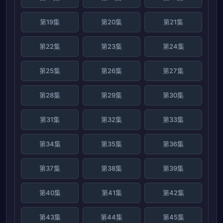
第19集
第20集
第21集
第22集
第23集
第24集
第25集
第26集
第27集
第28集
第29集
第30集
第31集
第32集
第33集
第34集
第35集
第36集
第37集
第38集
第39集
第40集
第41集
第42集
第43集
第44集
第45集