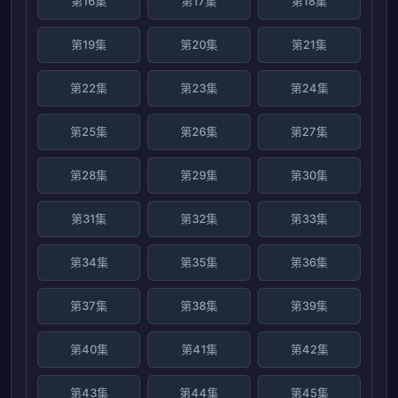
第16集
第17集
第18集
第19集
第20集
第21集
第22集
第23集
第24集
第25集
第26集
第27集
第28集
第29集
第30集
第31集
第32集
第33集
第34集
第35集
第36集
第37集
第38集
第39集
第40集
第41集
第42集
第43集
第44集
第45集