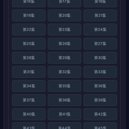
第16集
第17集
第18集
第19集
第20集
第21集
第22集
第23集
第24集
第25集
第26集
第27集
第28集
第29集
第30集
第31集
第32集
第33集
第34集
第35集
第36集
第37集
第38集
第39集
第40集
第41集
第42集
第43集
第44集
第45集