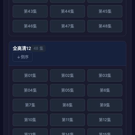
第43集
第44集
第45集
第46集
第47集
第48集
全高清12
48 集
倒序
第01集
第02集
第03集
第04集
第05集
第6集
第7集
第8集
第9集
第10集
第11集
第12集
第13集
第14集
第15集