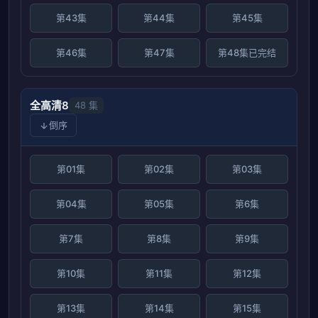
第43集
第44集
第45集
第46集
第47集
第48集已完结
全高清8
48 集
倒序
第01集
第02集
第03集
第04集
第05集
第6集
第7集
第8集
第9集
第10集
第11集
第12集
第13集
第14集
第15集