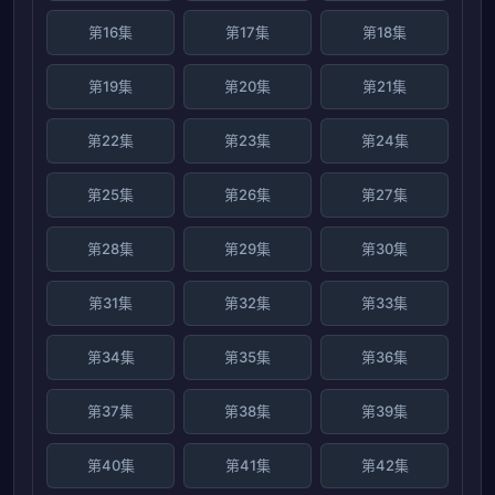
第16集
第17集
第18集
第19集
第20集
第21集
第22集
第23集
第24集
第25集
第26集
第27集
第28集
第29集
第30集
第31集
第32集
第33集
第34集
第35集
第36集
第37集
第38集
第39集
第40集
第41集
第42集