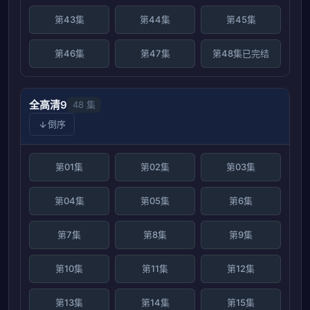
第43集
第44集
第45集
第46集
第47集
第48集已完结
全高清9
48 集
倒序
第01集
第02集
第03集
第04集
第05集
第6集
第7集
第8集
第9集
第10集
第11集
第12集
第13集
第14集
第15集