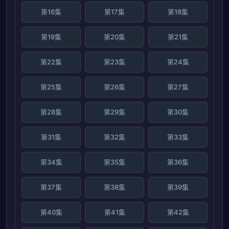
第16集
第17集
第18集
第19集
第20集
第21集
第22集
第23集
第24集
第25集
第26集
第27集
第28集
第29集
第30集
第31集
第32集
第33集
第34集
第35集
第36集
第37集
第38集
第39集
第40集
第41集
第42集