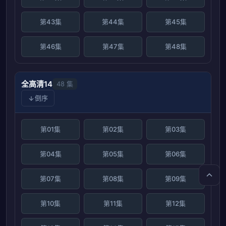
第43集
第44集
第45集
第46集
第47集
第48集
全高清14
48 集
倒序
第01集
第02集
第03集
第04集
第05集
第06集
第07集
第08集
第09集
第10集
第11集
第12集