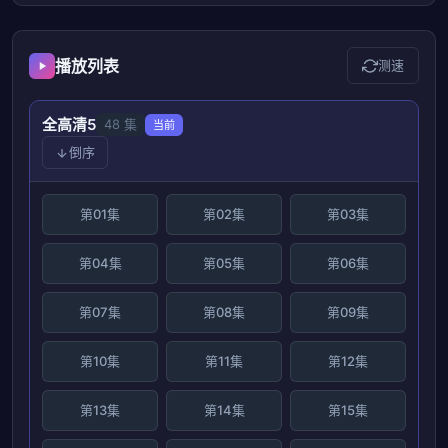
播放列表
测速
全高清5
48 集
当前
倒序
第01集
第02集
第03集
第04集
第05集
第06集
第07集
第08集
第09集
第10集
第11集
第12集
第13集
第14集
第15集