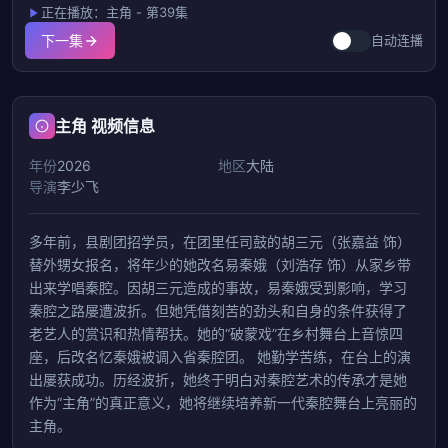
正在播放：主角 - 第39集
下一集
自动连播
主角 视频信息
年份
2026
地区
大陆
导演
李少飞
多年前，县剧团招学员，在团里任司鼓的胡三元（张嘉益 饰）
替外甥女报名，将年少的她改名易秦娥（刘浩存 饰）从家乡带
出来学唱秦腔。因胡三元造成的事故，易秦娥受到影响，学习
秦腔之路屡遭波折。但她凭借刻苦的劲头和自身的条件获得了
老艺人的赏识和热情帮扶。她的“破蒙戏”在乡村舞台上音惊四
座，后改名忆秦娥被调入省秦腔团。 她勤学苦练，在台上的演
出屡获成功。历经波折，她终于明白对秦腔艺术的传承才是她
作为“主角”的真正意义，她将继续培养新一代秦腔舞台上亮丽的
主角。