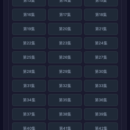
第13集
第14集
第15集
第16集
第17集
第18集
第19集
第20集
第21集
第22集
第23集
第24集
第25集
第26集
第27集
第28集
第29集
第30集
第31集
第32集
第33集
第34集
第35集
第36集
第37集
第38集
第39集
第40集
第41集
第42集