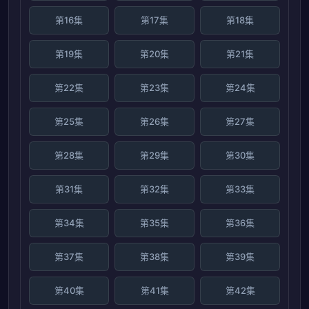
第16集
第17集
第18集
第19集
第20集
第21集
第22集
第23集
第24集
第25集
第26集
第27集
第28集
第29集
第30集
第31集
第32集
第33集
第34集
第35集
第36集
第37集
第38集
第39集
第40集
第41集
第42集