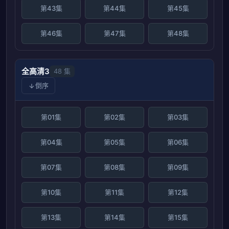
第43集
第44集
第45集
第46集
第47集
第48集
全高清3
48 集
倒序
第01集
第02集
第03集
第04集
第05集
第06集
第07集
第08集
第09集
第10集
第11集
第12集
第13集
第14集
第15集