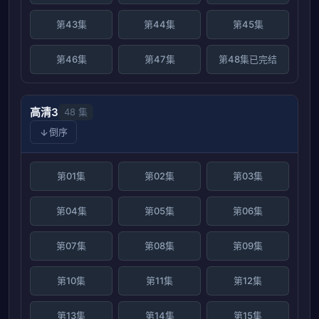
第43集
第44集
第45集
第46集
第47集
第48集已完结
高清3
48 集
倒序
第01集
第02集
第03集
第04集
第05集
第06集
第07集
第08集
第09集
第10集
第11集
第12集
第13集
第14集
第15集