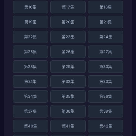
第16集
第17集
第18集
第19集
第20集
第21集
第22集
第23集
第24集
第25集
第26集
第27集
第28集
第29集
第30集
第31集
第32集
第33集
第34集
第35集
第36集
第37集
第38集
第39集
第40集
第41集
第42集