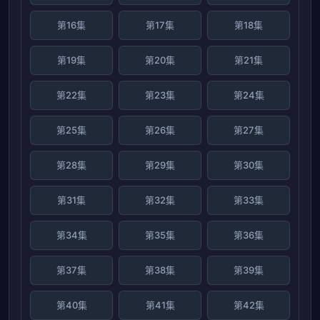
第16集
第17集
第18集
第19集
第20集
第21集
第22集
第23集
第24集
第25集
第26集
第27集
第28集
第29集
第30集
第31集
第32集
第33集
第34集
第35集
第36集
第37集
第38集
第39集
第40集
第41集
第42集