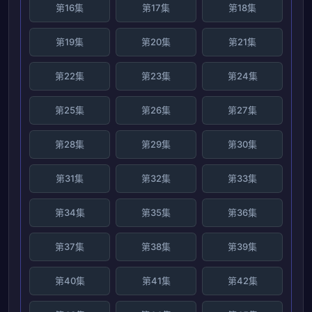
第16集
第17集
第18集
第19集
第20集
第21集
第22集
第23集
第24集
第25集
第26集
第27集
第28集
第29集
第30集
第31集
第32集
第33集
第34集
第35集
第36集
第37集
第38集
第39集
第40集
第41集
第42集