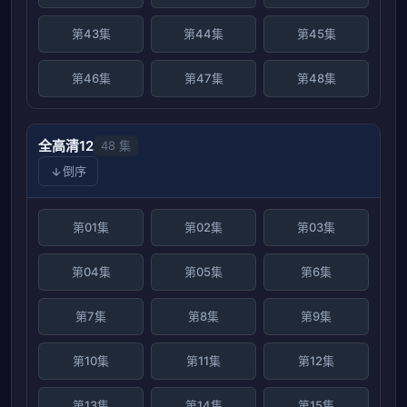
第43集
第44集
第45集
第46集
第47集
第48集
全高清12
48 集
倒序
第01集
第02集
第03集
第04集
第05集
第6集
第7集
第8集
第9集
第10集
第11集
第12集
第13集
第14集
第15集