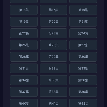
第16集
第17集
第18集
第19集
第20集
第21集
第22集
第23集
第24集
第25集
第26集
第27集
第28集
第29集
第30集
第31集
第32集
第33集
第34集
第35集
第36集
第37集
第38集
第39集
第40集
第41集
第42集