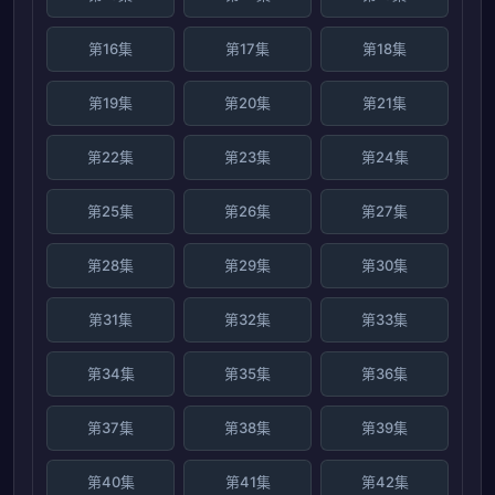
第16集
第17集
第18集
第19集
第20集
第21集
第22集
第23集
第24集
第25集
第26集
第27集
第28集
第29集
第30集
第31集
第32集
第33集
第34集
第35集
第36集
第37集
第38集
第39集
第40集
第41集
第42集