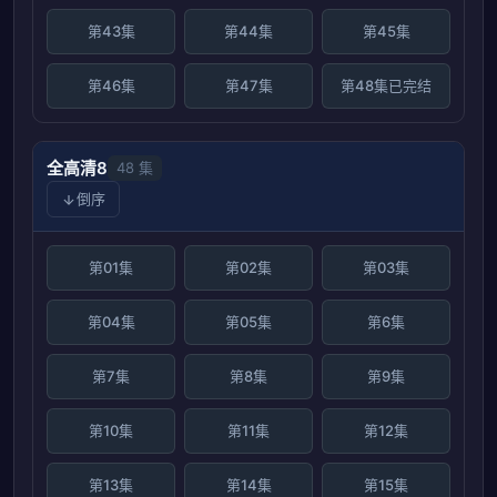
第43集
第44集
第45集
第46集
第47集
第48集已完结
全高清8
48 集
倒序
第01集
第02集
第03集
第04集
第05集
第6集
第7集
第8集
第9集
第10集
第11集
第12集
第13集
第14集
第15集