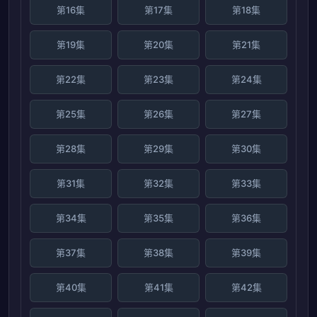
第16集
第17集
第18集
第19集
第20集
第21集
第22集
第23集
第24集
第25集
第26集
第27集
第28集
第29集
第30集
第31集
第32集
第33集
第34集
第35集
第36集
第37集
第38集
第39集
第40集
第41集
第42集