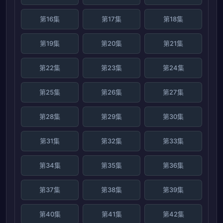
第16集
第17集
第18集
第19集
第20集
第21集
第22集
第23集
第24集
第25集
第26集
第27集
第28集
第29集
第30集
第31集
第32集
第33集
第34集
第35集
第36集
第37集
第38集
第39集
第40集
第41集
第42集