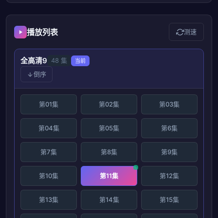
播放列表
测速
全高清9
48 集
当前
倒序
第01集
第02集
第03集
第04集
第05集
第6集
第7集
第8集
第9集
第10集
第11集
第12集
第13集
第14集
第15集