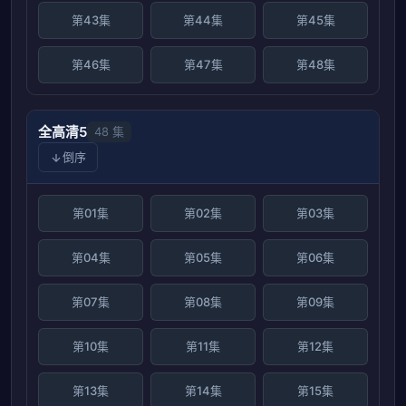
第43集
第44集
第45集
第46集
第47集
第48集
全高清5
48 集
倒序
第01集
第02集
第03集
第04集
第05集
第06集
第07集
第08集
第09集
第10集
第11集
第12集
第13集
第14集
第15集