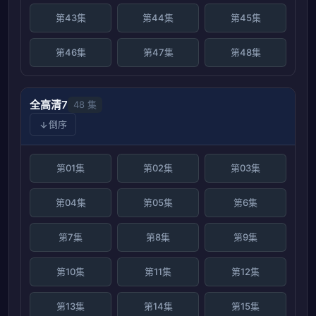
第43集
第44集
第45集
第46集
第47集
第48集
全高清7
48 集
倒序
第01集
第02集
第03集
第04集
第05集
第6集
第7集
第8集
第9集
第10集
第11集
第12集
第13集
第14集
第15集