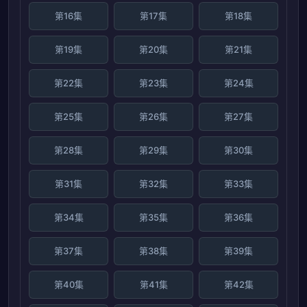
第16集
第17集
第18集
第19集
第20集
第21集
第22集
第23集
第24集
第25集
第26集
第27集
第28集
第29集
第30集
第31集
第32集
第33集
第34集
第35集
第36集
第37集
第38集
第39集
第40集
第41集
第42集