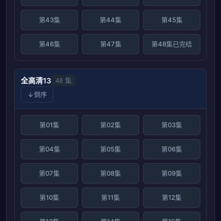
第43集
第44集
第45集
第46集
第47集
第48集已完结
全高清13
48 集
倒序
第01集
第02集
第03集
第04集
第05集
第06集
第07集
第08集
第09集
第10集
第11集
第12集