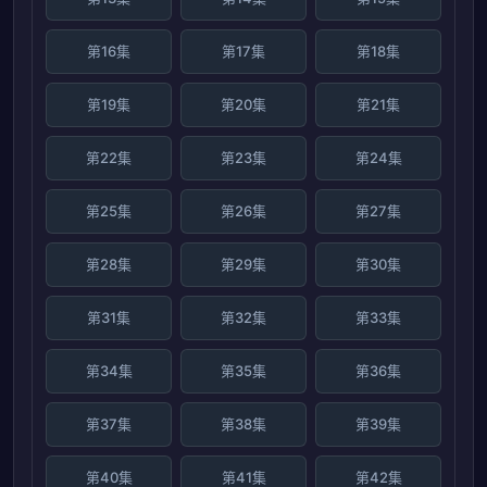
第16集
第17集
第18集
第19集
第20集
第21集
第22集
第23集
第24集
第25集
第26集
第27集
第28集
第29集
第30集
第31集
第32集
第33集
第34集
第35集
第36集
第37集
第38集
第39集
第40集
第41集
第42集