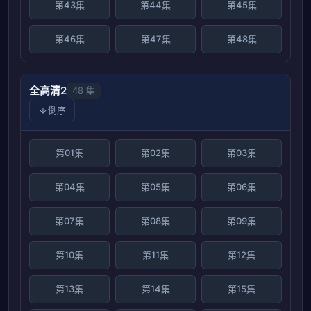
第43集
第44集
第45集
第46集
第47集
第48集
全高清2
48 集
倒序
第01集
第02集
第03集
第04集
第05集
第06集
第07集
第08集
第09集
第10集
第11集
第12集
第13集
第14集
第15集