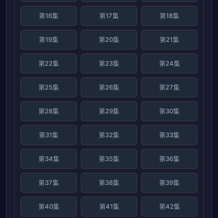
第16集
第17集
第18集
第19集
第20集
第21集
第22集
第23集
第24集
第25集
第26集
第27集
第28集
第29集
第30集
第31集
第32集
第33集
第34集
第35集
第36集
第37集
第38集
第39集
第40集
第41集
第42集