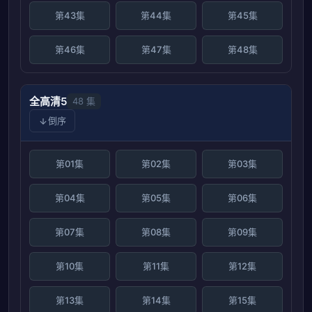
第43集
第44集
第45集
第46集
第47集
第48集
全高清5
48 集
倒序
第01集
第02集
第03集
第04集
第05集
第06集
第07集
第08集
第09集
第10集
第11集
第12集
第13集
第14集
第15集