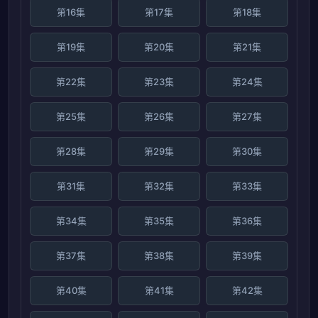
第16集
第17集
第18集
第19集
第20集
第21集
第22集
第23集
第24集
第25集
第26集
第27集
第28集
第29集
第30集
第31集
第32集
第33集
第34集
第35集
第36集
第37集
第38集
第39集
第40集
第41集
第42集