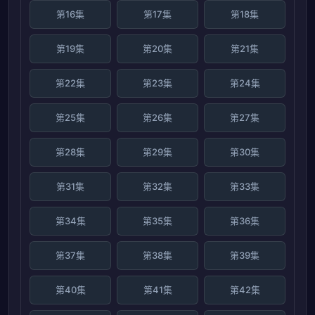
第16集
第17集
第18集
第19集
第20集
第21集
第22集
第23集
第24集
第25集
第26集
第27集
第28集
第29集
第30集
第31集
第32集
第33集
第34集
第35集
第36集
第37集
第38集
第39集
第40集
第41集
第42集