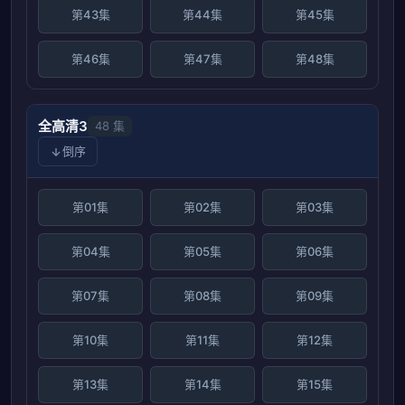
第43集
第44集
第45集
第46集
第47集
第48集
全高清3
48 集
倒序
第01集
第02集
第03集
第04集
第05集
第06集
第07集
第08集
第09集
第10集
第11集
第12集
第13集
第14集
第15集