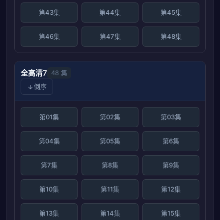
第43集
第44集
第45集
第46集
第47集
第48集
全高清7
48 集
倒序
第01集
第02集
第03集
第04集
第05集
第6集
第7集
第8集
第9集
第10集
第11集
第12集
第13集
第14集
第15集