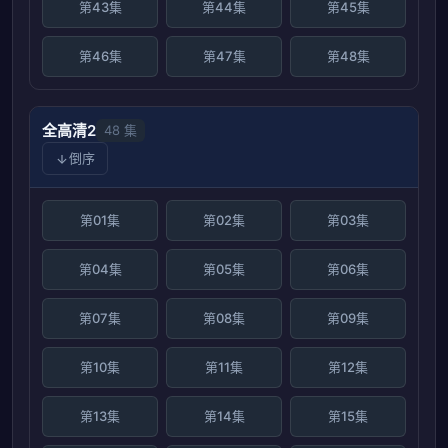
第43集
第44集
第45集
第46集
第47集
第48集
全高清2
48 集
倒序
第01集
第02集
第03集
第04集
第05集
第06集
第07集
第08集
第09集
第10集
第11集
第12集
第13集
第14集
第15集