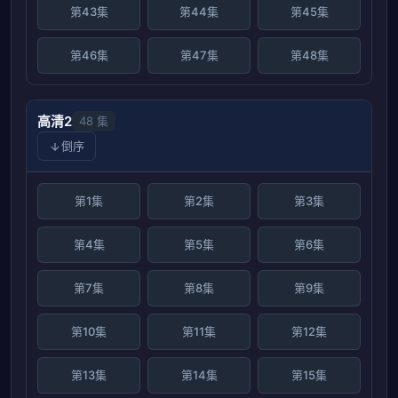
第43集
第44集
第45集
第46集
第47集
第48集
高清2
48 集
倒序
第1集
第2集
第3集
第4集
第5集
第6集
第7集
第8集
第9集
第10集
第11集
第12集
第13集
第14集
第15集