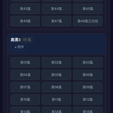
第43集
第44集
第45集
第46集
第47集
第48集已完结
高清3
48 集
倒序
第01集
第02集
第03集
第04集
第05集
第06集
第07集
第08集
第09集
第10集
第11集
第12集
第13集
第14集
第15集