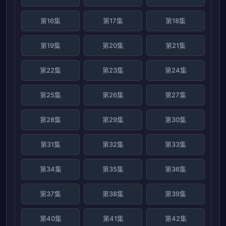
第16集
第17集
第18集
第19集
第20集
第21集
第22集
第23集
第24集
第25集
第26集
第27集
第28集
第29集
第30集
第31集
第32集
第33集
第34集
第35集
第36集
第37集
第38集
第39集
第40集
第41集
第42集