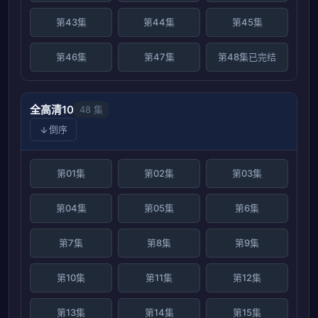
第43集
第44集
第45集
第46集
第47集
第48集已完结
全高清10
48 集
倒序
第01集
第02集
第03集
第04集
第05集
第6集
第7集
第8集
第9集
第10集
第11集
第12集
第13集
第14集
第15集