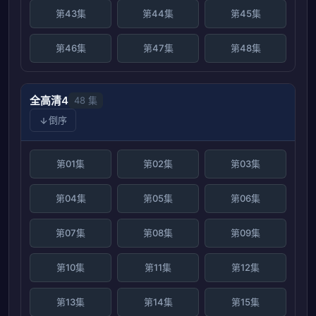
第43集
第44集
第45集
第46集
第47集
第48集
全高清4
48 集
倒序
第01集
第02集
第03集
第04集
第05集
第06集
第07集
第08集
第09集
第10集
第11集
第12集
第13集
第14集
第15集