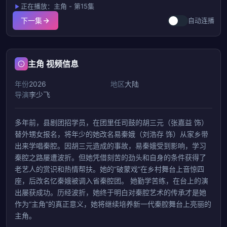
正在播放：主角 - 第15集
下一集
自动连播
主角 视频信息
年份
2026
地区
大陆
导演
李少飞
多年前，县剧团招学员，在团里任司鼓的胡三元（张嘉益 饰）
替外甥女报名，将年少的她改名易秦娥（刘浩存 饰）从家乡带
出来学唱秦腔。因胡三元造成的事故，易秦娥受到影响，学习
秦腔之路屡遭波折。但她凭借刻苦的劲头和自身的条件获得了
老艺人的赏识和热情帮扶。她的“破蒙戏”在乡村舞台上音惊四
座，后改名忆秦娥被调入省秦腔团。 她勤学苦练，在台上的演
出屡获成功。历经波折，她终于明白对秦腔艺术的传承才是她
作为“主角”的真正意义，她将继续培养新一代秦腔舞台上亮丽的
主角。