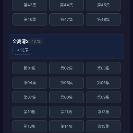
第43集
第44集
第45集
第46集
第47集
第48集
全高清3
48 集
倒序
第01集
第02集
第03集
第04集
第05集
第06集
第07集
第08集
第09集
第10集
第11集
第12集
第13集
第14集
第15集