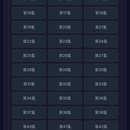
第16集
第17集
第18集
第19集
第20集
第21集
第22集
第23集
第24集
第25集
第26集
第27集
第28集
第29集
第30集
第31集
第32集
第33集
第34集
第35集
第36集
第37集
第38集
第39集
第40集
第41集
第42集