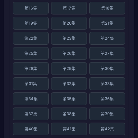
第16集
第17集
第18集
第19集
第20集
第21集
第22集
第23集
第24集
第25集
第26集
第27集
第28集
第29集
第30集
第31集
第32集
第33集
第34集
第35集
第36集
第37集
第38集
第39集
第40集
第41集
第42集