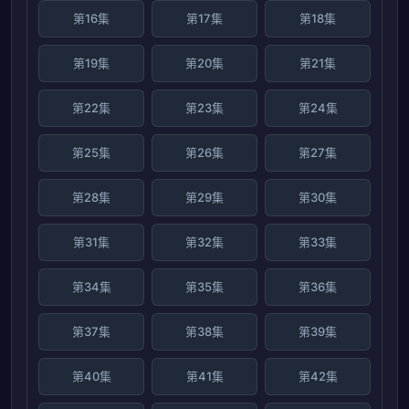
第16集
第17集
第18集
第19集
第20集
第21集
第22集
第23集
第24集
第25集
第26集
第27集
第28集
第29集
第30集
第31集
第32集
第33集
第34集
第35集
第36集
第37集
第38集
第39集
第40集
第41集
第42集