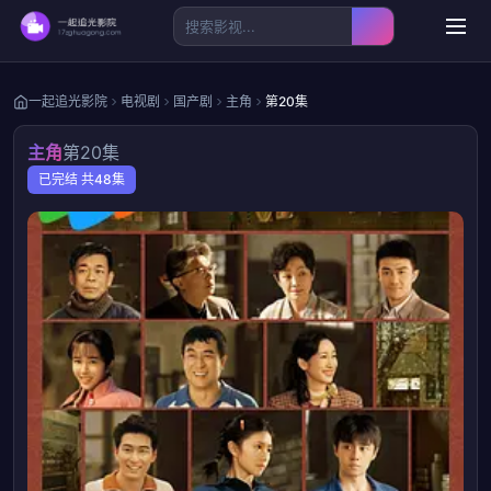
一起追光影院
电视剧
国产剧
主角
第20集
主角
第20集
已完结 共48集