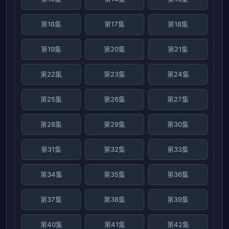
第16集
第17集
第18集
第19集
第20集
第21集
第22集
第23集
第24集
第25集
第26集
第27集
第28集
第29集
第30集
第31集
第32集
第33集
第34集
第35集
第36集
第37集
第38集
第39集
第40集
第41集
第42集