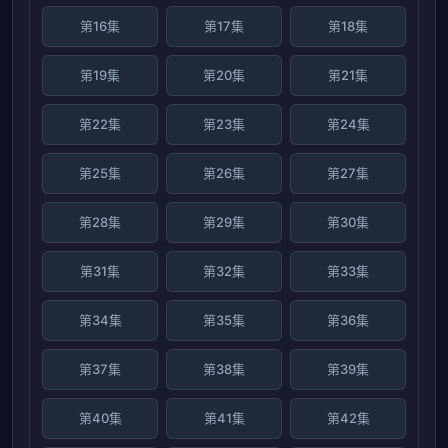
第16集
第17集
第18集
第19集
第20集
第21集
第22集
第23集
第24集
第25集
第26集
第27集
第28集
第29集
第30集
第31集
第32集
第33集
第34集
第35集
第36集
第37集
第38集
第39集
第40集
第41集
第42集