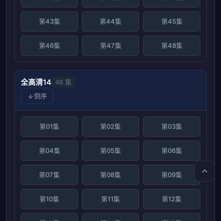
第43集
第44集
第45集
第46集
第47集
第48集
全高清14
48 集
倒序
第01集
第02集
第03集
第04集
第05集
第06集
第07集
第08集
第09集
第10集
第11集
第12集