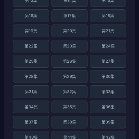
第13集
第14集
第15集
第16集
第17集
第18集
第19集
第20集
第21集
第22集
第23集
第24集
第25集
第26集
第27集
第28集
第29集
第30集
第31集
第32集
第33集
第34集
第35集
第36集
第37集
第38集
第39集
第40集
第41集
第42集