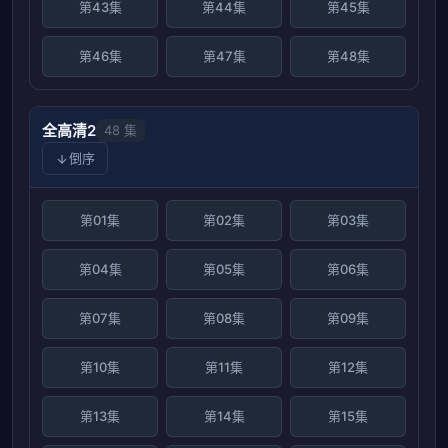
第43集
第44集
第45集
第46集
第47集
第48集
全高清2
48 集
倒序
第01集
第02集
第03集
第04集
第05集
第06集
第07集
第08集
第09集
第10集
第11集
第12集
第13集
第14集
第15集