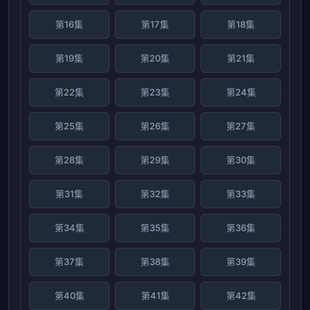
第16集
第17集
第18集
第19集
第20集
第21集
第22集
第23集
第24集
第25集
第26集
第27集
第28集
第29集
第30集
第31集
第32集
第33集
第34集
第35集
第36集
第37集
第38集
第39集
第40集
第41集
第42集