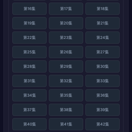
第16集
第17集
第18集
第19集
第20集
第21集
第22集
第23集
第24集
第25集
第26集
第27集
第28集
第29集
第30集
第31集
第32集
第33集
第34集
第35集
第36集
第37集
第38集
第39集
第40集
第41集
第42集