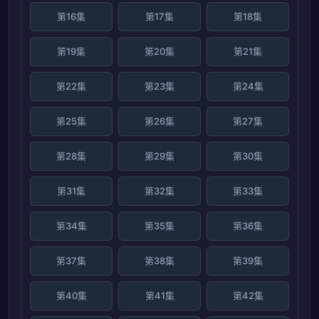
第16集
第17集
第18集
第19集
第20集
第21集
第22集
第23集
第24集
第25集
第26集
第27集
第28集
第29集
第30集
第31集
第32集
第33集
第34集
第35集
第36集
第37集
第38集
第39集
第40集
第41集
第42集