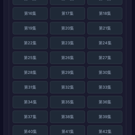
第16集
第17集
第18集
第19集
第20集
第21集
第22集
第23集
第24集
第25集
第26集
第27集
第28集
第29集
第30集
第31集
第32集
第33集
第34集
第35集
第36集
第37集
第38集
第39集
第40集
第41集
第42集