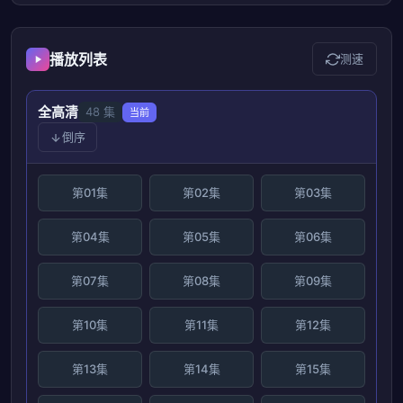
播放列表
测速
全高清
48 集
当前
倒序
第01集
第02集
第03集
第04集
第05集
第06集
第07集
第08集
第09集
第10集
第11集
第12集
第13集
第14集
第15集