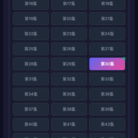
第16集
第17集
第18集
第19集
第20集
第21集
第22集
第23集
第24集
第25集
第26集
第27集
第28集
第29集
第30集
第31集
第32集
第33集
第34集
第35集
第36集
第37集
第38集
第39集
第40集
第41集
第42集