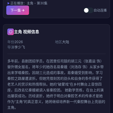
正在播放：主角 - 第30集
下一集
自动连播
主角 视频信息
年份
2026
地区
大陆
导演
李少飞
多年前，县剧团招学员，在团里任司鼓的胡三元（张嘉益 饰）
替外甥女报名，将年少的她改名易秦娥（刘浩存 饰）从家乡带
出来学唱秦腔。因胡三元造成的事故，易秦娥受到影响，学习
秦腔之路屡遭波折。但她凭借刻苦的劲头和自身的条件获得了
老艺人的赏识和热情帮扶。她的“破蒙戏”在乡村舞台上音惊四
座，后改名忆秦娥被调入省秦腔团。 她勤学苦练，在台上的演
出屡获成功。历经波折，她终于明白对秦腔艺术的传承才是她
作为“主角”的真正意义，她将继续培养新一代秦腔舞台上亮丽的
主角。