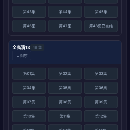
第43集
第44集
第45集
第46集
第47集
第48集已完结
全高清13
48 集
倒序
第01集
第02集
第03集
第04集
第05集
第06集
第07集
第08集
第09集
第10集
第11集
第12集