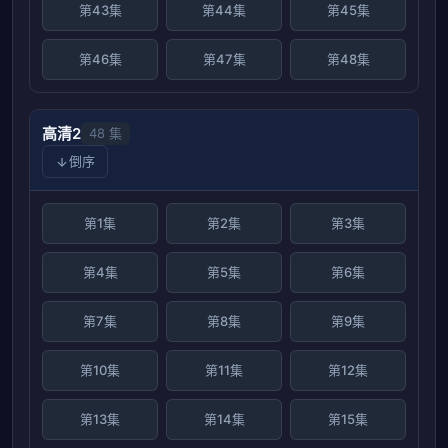
第43集
第44集
第45集
第46集
第47集
第48集
高清2
48 集
倒序
第1集
第2集
第3集
第4集
第5集
第6集
第7集
第8集
第9集
第10集
第11集
第12集
第13集
第14集
第15集