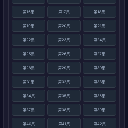
第16集
第17集
第18集
第19集
第20集
第21集
第22集
第23集
第24集
第25集
第26集
第27集
第28集
第29集
第30集
第31集
第32集
第33集
第34集
第35集
第36集
第37集
第38集
第39集
第40集
第41集
第42集