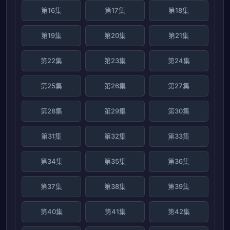
第16集
第17集
第18集
第19集
第20集
第21集
第22集
第23集
第24集
第25集
第26集
第27集
第28集
第29集
第30集
第31集
第32集
第33集
第34集
第35集
第36集
第37集
第38集
第39集
第40集
第41集
第42集