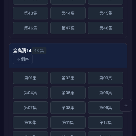
第43集
第44集
第45集
第46集
第47集
第48集
全高清14
48 集
倒序
第01集
第02集
第03集
第04集
第05集
第06集
第07集
第08集
第09集
第10集
第11集
第12集