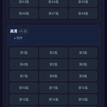
第43集
第44集
第45集
第46集
第47集
第48集
高清
48 集
倒序
第1集
第2集
第3集
第4集
第5集
第6集
第7集
第8集
第9集
第10集
第11集
第12集
第13集
第14集
第15集