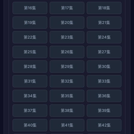
第16集
第17集
第18集
第19集
第20集
第21集
第22集
第23集
第24集
第25集
第26集
第27集
第28集
第29集
第30集
第31集
第32集
第33集
第34集
第35集
第36集
第37集
第38集
第39集
第40集
第41集
第42集