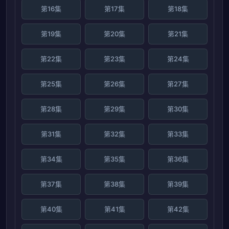
第16集
第17集
第18集
第19集
第20集
第21集
第22集
第23集
第24集
第25集
第26集
第27集
第28集
第29集
第30集
第31集
第32集
第33集
第34集
第35集
第36集
第37集
第38集
第39集
第40集
第41集
第42集