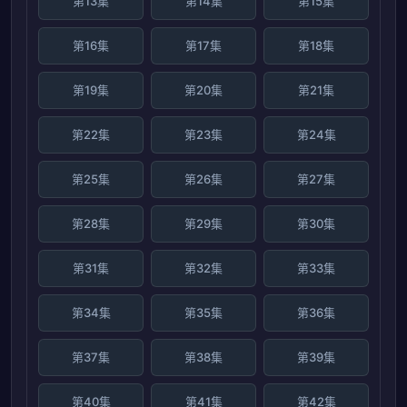
第13集
第14集
第15集
第16集
第17集
第18集
第19集
第20集
第21集
第22集
第23集
第24集
第25集
第26集
第27集
第28集
第29集
第30集
第31集
第32集
第33集
第34集
第35集
第36集
第37集
第38集
第39集
第40集
第41集
第42集