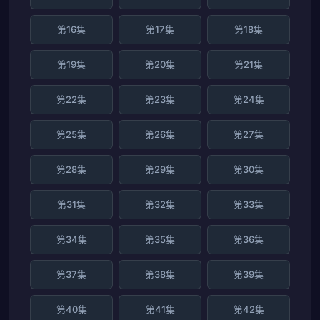
第16集
第17集
第18集
第19集
第20集
第21集
第22集
第23集
第24集
第25集
第26集
第27集
第28集
第29集
第30集
第31集
第32集
第33集
第34集
第35集
第36集
第37集
第38集
第39集
第40集
第41集
第42集