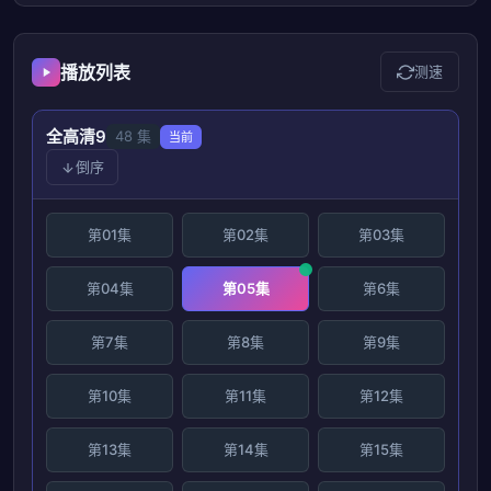
播放列表
测速
全高清9
48 集
当前
倒序
第01集
第02集
第03集
第04集
第05集
第6集
第7集
第8集
第9集
第10集
第11集
第12集
第13集
第14集
第15集