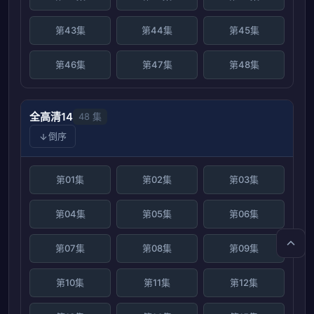
第43集
第44集
第45集
第46集
第47集
第48集
全高清14
48 集
倒序
第01集
第02集
第03集
第04集
第05集
第06集
第07集
第08集
第09集
第10集
第11集
第12集