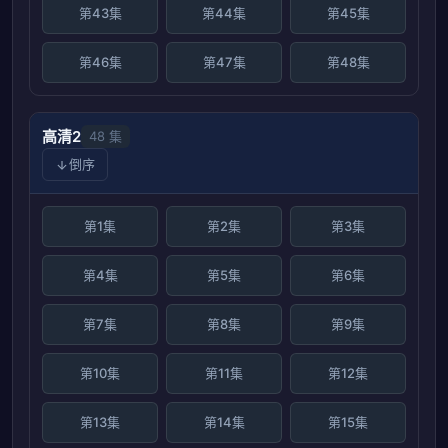
第43集
第44集
第45集
第46集
第47集
第48集
高清2
48 集
倒序
第1集
第2集
第3集
第4集
第5集
第6集
第7集
第8集
第9集
第10集
第11集
第12集
第13集
第14集
第15集