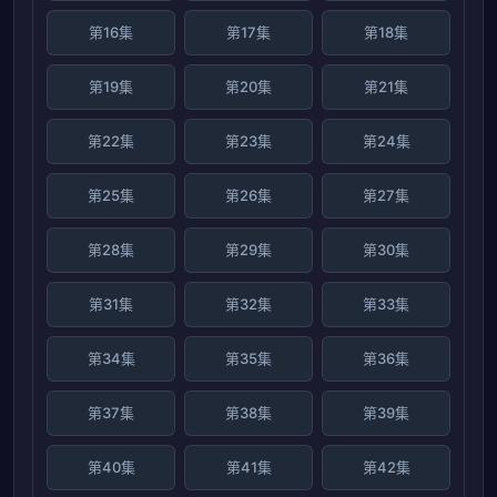
第16集
第17集
第18集
第19集
第20集
第21集
第22集
第23集
第24集
第25集
第26集
第27集
第28集
第29集
第30集
第31集
第32集
第33集
第34集
第35集
第36集
第37集
第38集
第39集
第40集
第41集
第42集