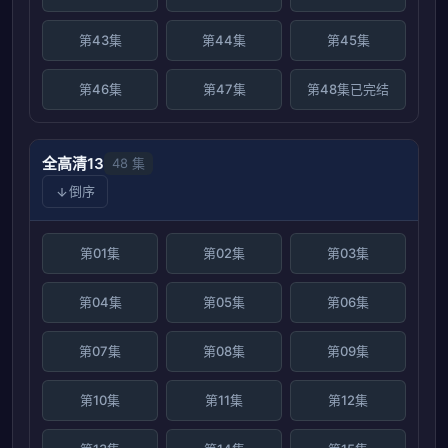
第43集
第44集
第45集
第46集
第47集
第48集已完结
全高清13
48 集
倒序
第01集
第02集
第03集
第04集
第05集
第06集
第07集
第08集
第09集
第10集
第11集
第12集