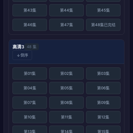
第43集
第44集
第45集
第46集
第47集
第48集已完结
高清3
48 集
倒序
第01集
第02集
第03集
第04集
第05集
第06集
第07集
第08集
第09集
第10集
第11集
第12集
第13集
第14集
第15集