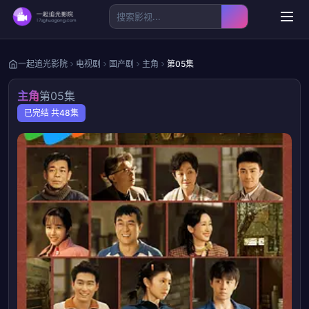
一起追光影院
电视剧
国产剧
主角
第05集
主角
第05集
已完结 共48集