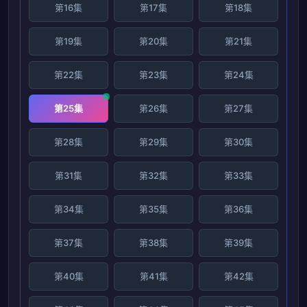
第16集
第17集
第18集
第19集
第20集
第21集
第22集
第23集
第24集
第25集
第26集
第27集
第28集
第29集
第30集
第31集
第32集
第33集
第34集
第35集
第36集
第37集
第38集
第39集
第40集
第41集
第42集