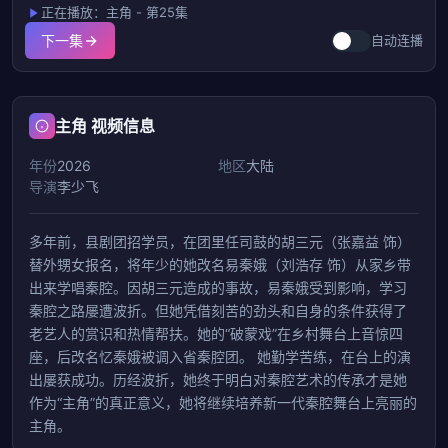
正在播放：主角 - 第25集
下一集
自动连播
主角 视频信息
年份
2026
地区
大陆
导演
李少飞
多年前，县剧团招学员，在团里任司鼓的胡三元（张嘉益 饰）
替外甥女报名，将年少的她改名易秦娥（刘浩存 饰）从家乡带
出来学唱秦腔。因胡三元造成的事故，易秦娥受到影响，学习
秦腔之路屡遭波折。但她凭借刻苦的劲头和自身的条件获得了
老艺人的赏识和热情帮扶。她的“破蒙戏”在乡村舞台上音惊四
座，后改名忆秦娥被调入省秦腔团。 她勤学苦练，在台上的演
出屡获成功。历经波折，她终于明白对秦腔艺术的传承才是她
作为“主角”的真正意义，她将继续培养新一代秦腔舞台上亮丽的
主角。