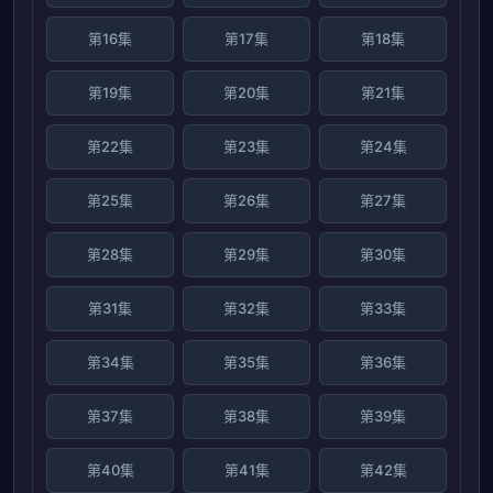
第16集
第17集
第18集
第19集
第20集
第21集
第22集
第23集
第24集
第25集
第26集
第27集
第28集
第29集
第30集
第31集
第32集
第33集
第34集
第35集
第36集
第37集
第38集
第39集
第40集
第41集
第42集