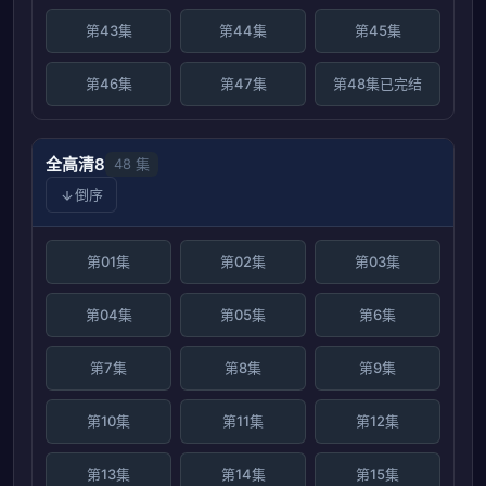
第43集
第44集
第45集
第46集
第47集
第48集已完结
全高清8
48 集
倒序
第01集
第02集
第03集
第04集
第05集
第6集
第7集
第8集
第9集
第10集
第11集
第12集
第13集
第14集
第15集