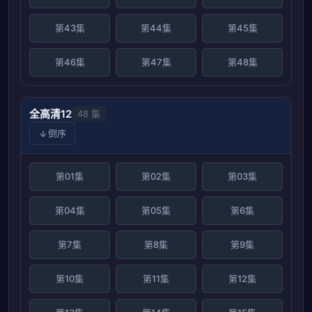
第43集
第44集
第45集
第46集
第47集
第48集
全高清12
48 集
倒序
第01集
第02集
第03集
第04集
第05集
第6集
第7集
第8集
第9集
第10集
第11集
第12集