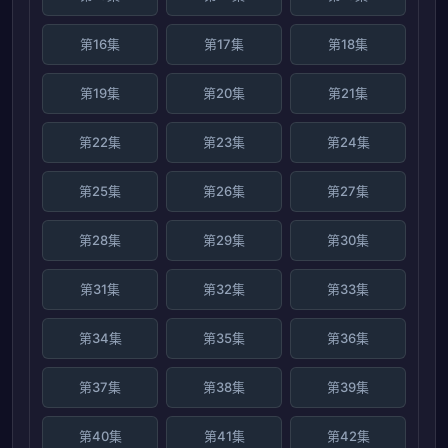
第16集
第17集
第18集
第19集
第20集
第21集
第22集
第23集
第24集
第25集
第26集
第27集
第28集
第29集
第30集
第31集
第32集
第33集
第34集
第35集
第36集
第37集
第38集
第39集
第40集
第41集
第42集