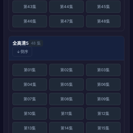
第43集
第44集
第45集
第46集
第47集
第48集
全高清5
48 集
倒序
第01集
第02集
第03集
第04集
第05集
第06集
第07集
第08集
第09集
第10集
第11集
第12集
第13集
第14集
第15集