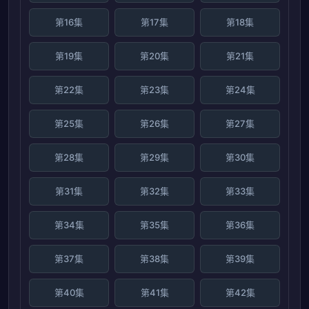
第16集
第17集
第18集
第19集
第20集
第21集
第22集
第23集
第24集
第25集
第26集
第27集
第28集
第29集
第30集
第31集
第32集
第33集
第34集
第35集
第36集
第37集
第38集
第39集
第40集
第41集
第42集