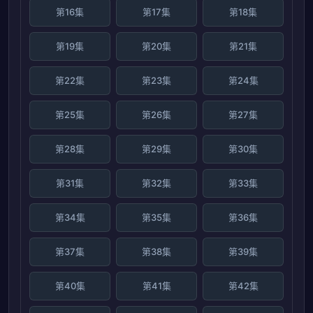
第16集
第17集
第18集
第19集
第20集
第21集
第22集
第23集
第24集
第25集
第26集
第27集
第28集
第29集
第30集
第31集
第32集
第33集
第34集
第35集
第36集
第37集
第38集
第39集
第40集
第41集
第42集