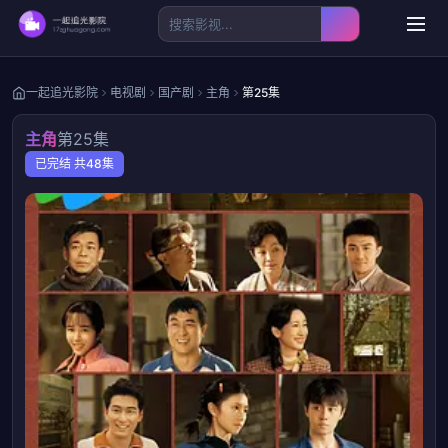
一起追光影院
电视剧
国产剧
主角
第25集
主角
第25集
已完结 共48集