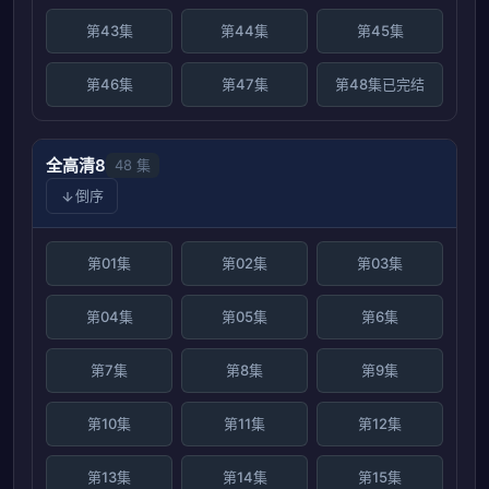
第43集
第44集
第45集
第46集
第47集
第48集已完结
全高清8
48 集
倒序
第01集
第02集
第03集
第04集
第05集
第6集
第7集
第8集
第9集
第10集
第11集
第12集
第13集
第14集
第15集