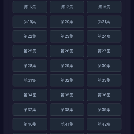
第16集
第17集
第18集
第19集
第20集
第21集
第22集
第23集
第24集
第25集
第26集
第27集
第28集
第29集
第30集
第31集
第32集
第33集
第34集
第35集
第36集
第37集
第38集
第39集
第40集
第41集
第42集