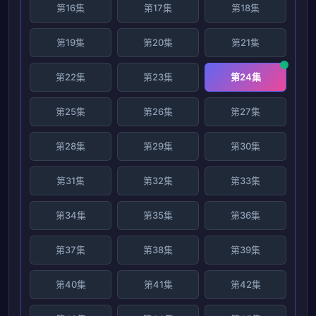
第16集
第17集
第18集
第19集
第20集
第21集
第22集
第23集
第24集
第25集
第26集
第27集
第28集
第29集
第30集
第31集
第32集
第33集
第34集
第35集
第36集
第37集
第38集
第39集
第40集
第41集
第42集