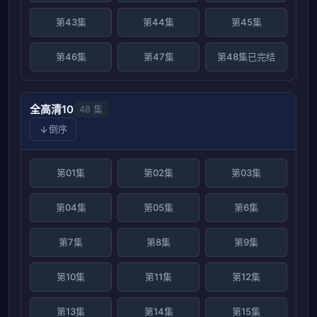
第43集
第44集
第45集
第46集
第47集
第48集已完结
全高清10
48 集
倒序
第01集
第02集
第03集
第04集
第05集
第6集
第7集
第8集
第9集
第10集
第11集
第12集
第13集
第14集
第15集