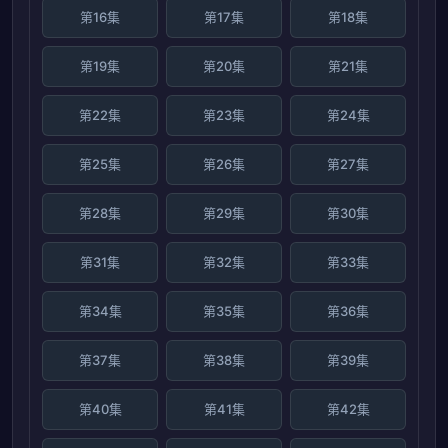
第16集
第17集
第18集
第19集
第20集
第21集
第22集
第23集
第24集
第25集
第26集
第27集
第28集
第29集
第30集
第31集
第32集
第33集
第34集
第35集
第36集
第37集
第38集
第39集
第40集
第41集
第42集