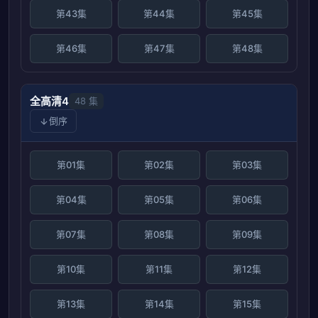
第43集
第44集
第45集
第46集
第47集
第48集
全高清4
48 集
倒序
第01集
第02集
第03集
第04集
第05集
第06集
第07集
第08集
第09集
第10集
第11集
第12集
第13集
第14集
第15集