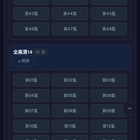
第43集
第44集
第45集
第46集
第47集
第48集
全高清14
48 集
倒序
第01集
第02集
第03集
第04集
第05集
第06集
第07集
第08集
第09集
第10集
第11集
第12集