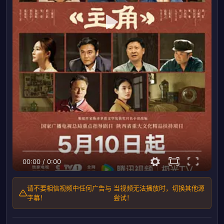
00:00
/
0:00
请不要相信视频中任何广告与
当视频无法播放时，切换其他源
字幕！
尝试！