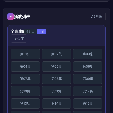
播放列表
测速
全高清5
48 集
当前
倒序
第01集
第02集
第03集
第04集
第05集
第06集
第07集
第08集
第09集
第10集
第11集
第12集
第13集
第14集
第15集