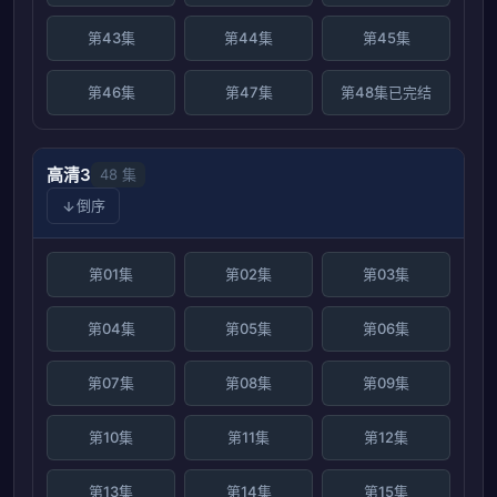
第43集
第44集
第45集
第46集
第47集
第48集已完结
高清3
48 集
倒序
第01集
第02集
第03集
第04集
第05集
第06集
第07集
第08集
第09集
第10集
第11集
第12集
第13集
第14集
第15集