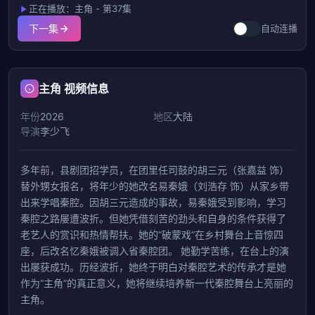
正在播放：主角 - 第37集
下一集
自动连播
主角 视频信息
年份
2026
地区
大陆
导演
李少飞
多年前，县剧团招学员，在团里任司鼓的胡三元（张嘉益 饰）
替外甥女报名，将年少的她改名易秦娥（刘浩存 饰）从家乡带
出来学唱秦腔。因胡三元造成的事故，易秦娥受到影响，学习
秦腔之路屡遭波折。但她凭借刻苦的劲头和自身的条件获得了
老艺人的赏识和热情帮扶。她的“破蒙戏”在乡村舞台上音惊四
座，后改名忆秦娥被调入省秦腔团。 她勤学苦练，在台上的演
出屡获成功。历经波折，她终于明白对秦腔艺术的传承才是她
作为“主角”的真正意义，她将继续培养新一代秦腔舞台上亮丽的
主角。