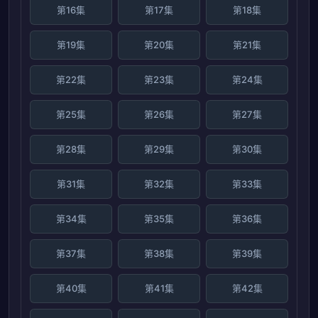
第16集
第17集
第18集
第19集
第20集
第21集
第22集
第23集
第24集
第25集
第26集
第27集
第28集
第29集
第30集
第31集
第32集
第33集
第34集
第35集
第36集
第37集
第38集
第39集
第40集
第41集
第42集