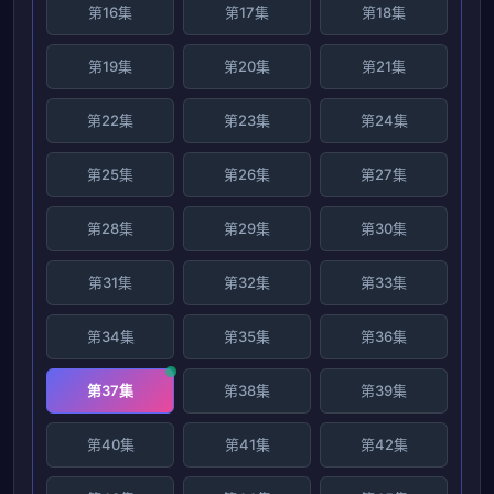
第16集
第17集
第18集
第19集
第20集
第21集
第22集
第23集
第24集
第25集
第26集
第27集
第28集
第29集
第30集
第31集
第32集
第33集
第34集
第35集
第36集
第37集
第38集
第39集
第40集
第41集
第42集