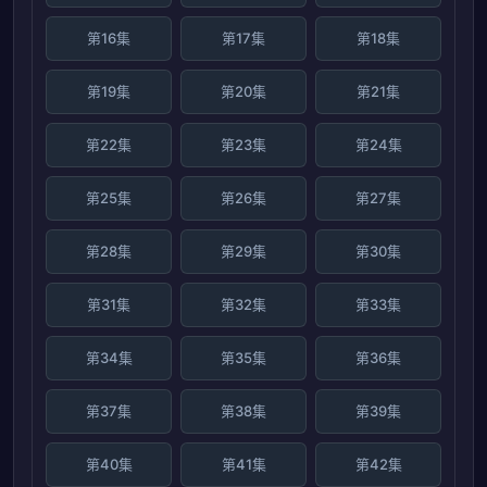
第16集
第17集
第18集
第19集
第20集
第21集
第22集
第23集
第24集
第25集
第26集
第27集
第28集
第29集
第30集
第31集
第32集
第33集
第34集
第35集
第36集
第37集
第38集
第39集
第40集
第41集
第42集