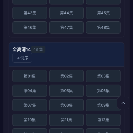
第43集
第44集
第45集
第46集
第47集
第48集
全高清14
48 集
倒序
第01集
第02集
第03集
第04集
第05集
第06集
第07集
第08集
第09集
第10集
第11集
第12集