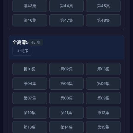
第43集
第44集
第45集
第46集
第47集
第48集
全高清5
48 集
倒序
第01集
第02集
第03集
第04集
第05集
第06集
第07集
第08集
第09集
第10集
第11集
第12集
第13集
第14集
第15集