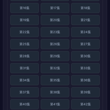
第16集
第17集
第18集
第19集
第20集
第21集
第22集
第23集
第24集
第25集
第26集
第27集
第28集
第29集
第30集
第31集
第32集
第33集
第34集
第35集
第36集
第37集
第38集
第39集
第40集
第41集
第42集