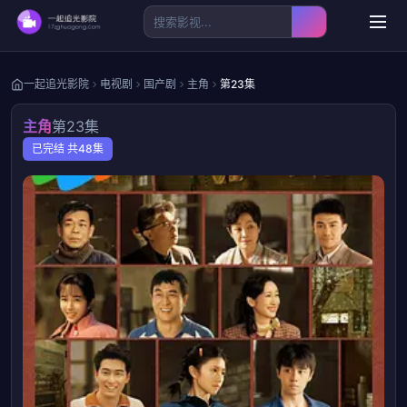
一起追光影院
电视剧
国产剧
主角
第23集
主角
第23集
已完结 共48集