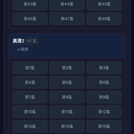
第43集
第44集
第45集
第46集
第47集
第48集
高清2
48 集
倒序
第1集
第2集
第3集
第4集
第5集
第6集
第7集
第8集
第9集
第10集
第11集
第12集
第13集
第14集
第15集