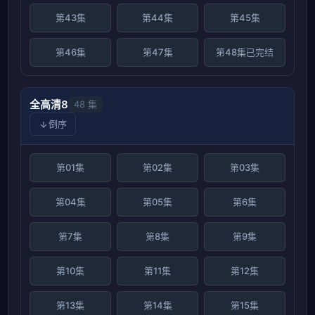
第43集
第44集
第45集
第46集
第47集
第48集已完结
全高清8
48 集
倒序
第01集
第02集
第03集
第04集
第05集
第6集
第7集
第8集
第9集
第10集
第11集
第12集
第13集
第14集
第15集