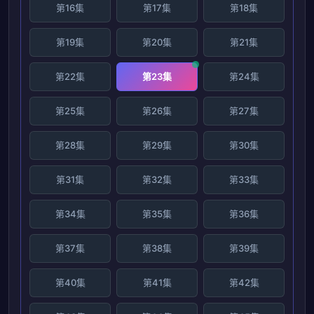
第16集
第17集
第18集
第19集
第20集
第21集
第22集
第23集
第24集
第25集
第26集
第27集
第28集
第29集
第30集
第31集
第32集
第33集
第34集
第35集
第36集
第37集
第38集
第39集
第40集
第41集
第42集