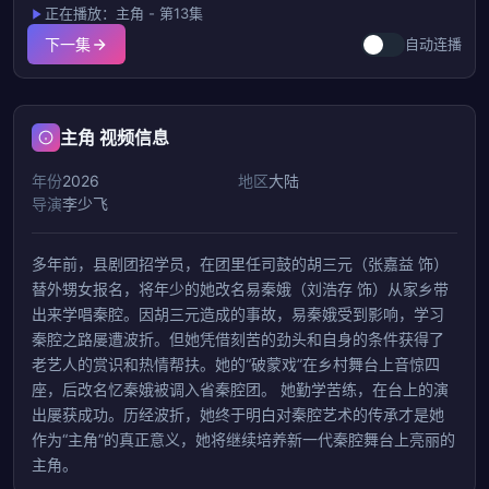
正在播放：主角 - 第13集
下一集
自动连播
主角 视频信息
年份
2026
地区
大陆
导演
李少飞
多年前，县剧团招学员，在团里任司鼓的胡三元（张嘉益 饰）
替外甥女报名，将年少的她改名易秦娥（刘浩存 饰）从家乡带
出来学唱秦腔。因胡三元造成的事故，易秦娥受到影响，学习
秦腔之路屡遭波折。但她凭借刻苦的劲头和自身的条件获得了
老艺人的赏识和热情帮扶。她的“破蒙戏”在乡村舞台上音惊四
座，后改名忆秦娥被调入省秦腔团。 她勤学苦练，在台上的演
出屡获成功。历经波折，她终于明白对秦腔艺术的传承才是她
作为“主角”的真正意义，她将继续培养新一代秦腔舞台上亮丽的
主角。