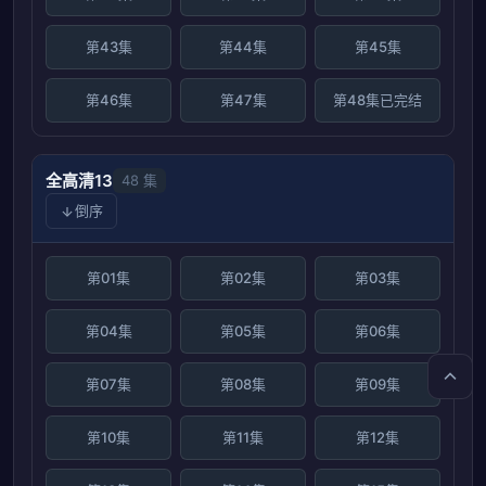
第43集
第44集
第45集
第46集
第47集
第48集已完结
全高清13
48 集
倒序
第01集
第02集
第03集
第04集
第05集
第06集
第07集
第08集
第09集
第10集
第11集
第12集