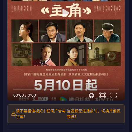
00:00
/
0:00
请不要相信视频中任何广告与
当视频无法播放时，切换其他源
字幕！
尝试！