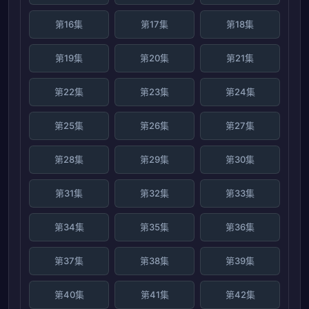
第16集
第17集
第18集
第19集
第20集
第21集
第22集
第23集
第24集
第25集
第26集
第27集
第28集
第29集
第30集
第31集
第32集
第33集
第34集
第35集
第36集
第37集
第38集
第39集
第40集
第41集
第42集