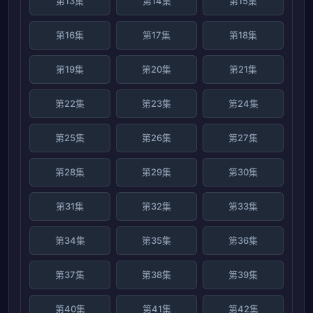
第13集
第14集
第15集
第16集
第17集
第18集
第19集
第20集
第21集
第22集
第23集
第24集
第25集
第26集
第27集
第28集
第29集
第30集
第31集
第32集
第33集
第34集
第35集
第36集
第37集
第38集
第39集
第40集
第41集
第42集