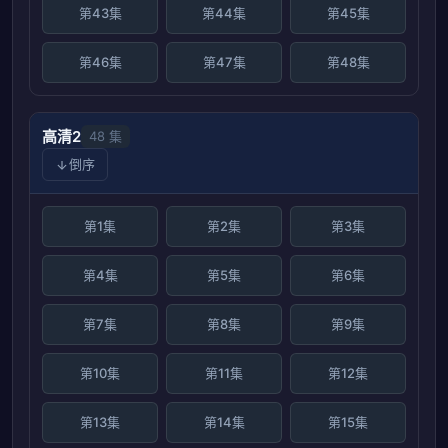
第43集
第44集
第45集
第46集
第47集
第48集
高清2
48 集
倒序
第1集
第2集
第3集
第4集
第5集
第6集
第7集
第8集
第9集
第10集
第11集
第12集
第13集
第14集
第15集