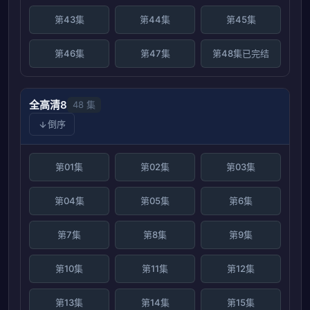
第43集
第44集
第45集
第46集
第47集
第48集已完结
全高清8
48 集
倒序
第01集
第02集
第03集
第04集
第05集
第6集
第7集
第8集
第9集
第10集
第11集
第12集
第13集
第14集
第15集