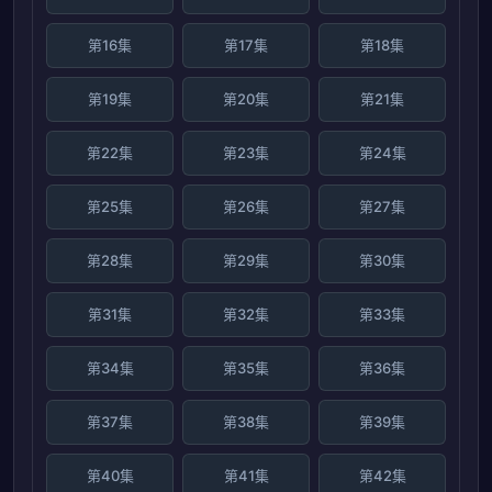
第16集
第17集
第18集
第19集
第20集
第21集
第22集
第23集
第24集
第25集
第26集
第27集
第28集
第29集
第30集
第31集
第32集
第33集
第34集
第35集
第36集
第37集
第38集
第39集
第40集
第41集
第42集