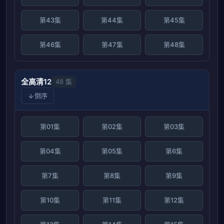
第43集
第44集
第45集
第46集
第47集
第48集
全高清12
48 集
倒序
第01集
第02集
第03集
第04集
第05集
第6集
第7集
第8集
第9集
第10集
第11集
第12集