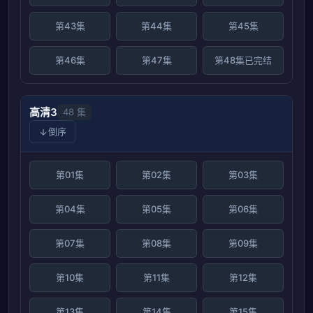
第43集
第44集
第45集
第46集
第47集
第48集已完结
高清3
48 集
倒序
第01集
第02集
第03集
第04集
第05集
第06集
第07集
第08集
第09集
第10集
第11集
第12集
第13集
第14集
第15集