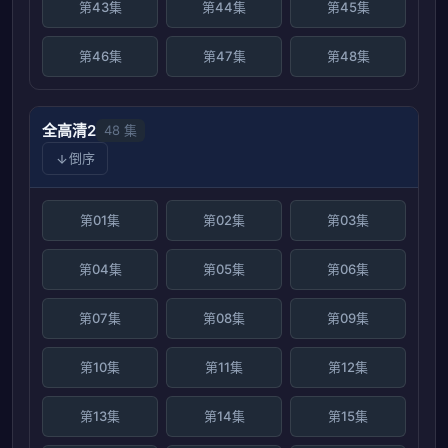
第43集
第44集
第45集
第46集
第47集
第48集
全高清2
48 集
倒序
第01集
第02集
第03集
第04集
第05集
第06集
第07集
第08集
第09集
第10集
第11集
第12集
第13集
第14集
第15集