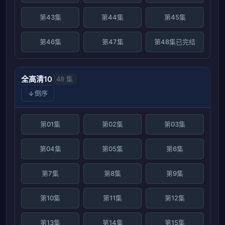
第43集
第44集
第45集
第46集
第47集
第48集已完结
全高清10
48 集
倒序
第01集
第02集
第03集
第04集
第05集
第6集
第7集
第8集
第9集
第10集
第11集
第12集
第13集
第14集
第15集