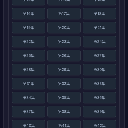
第16集
第17集
第18集
第19集
第20集
第21集
第22集
第23集
第24集
第25集
第26集
第27集
第28集
第29集
第30集
第31集
第32集
第33集
第34集
第35集
第36集
第37集
第38集
第39集
第40集
第41集
第42集