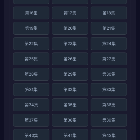
第16集
第17集
第18集
第19集
第20集
第21集
第22集
第23集
第24集
第25集
第26集
第27集
第28集
第29集
第30集
第31集
第32集
第33集
第34集
第35集
第36集
第37集
第38集
第39集
第40集
第41集
第42集