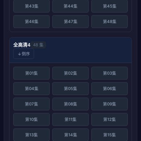
第43集
第44集
第45集
第46集
第47集
第48集
全高清4
48 集
倒序
第01集
第02集
第03集
第04集
第05集
第06集
第07集
第08集
第09集
第10集
第11集
第12集
第13集
第14集
第15集