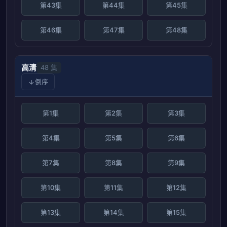
第43集
第44集
第45集
第46集
第47集
第48集
高清
48 集
倒序
第1集
第2集
第3集
第4集
第5集
第6集
第7集
第8集
第9集
第10集
第11集
第12集
第13集
第14集
第15集