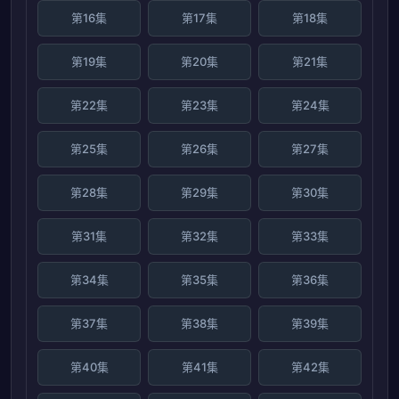
第16集
第17集
第18集
第19集
第20集
第21集
第22集
第23集
第24集
第25集
第26集
第27集
第28集
第29集
第30集
第31集
第32集
第33集
第34集
第35集
第36集
第37集
第38集
第39集
第40集
第41集
第42集