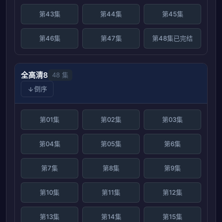
第43集
第44集
第45集
第46集
第47集
第48集已完结
全高清8
48 集
倒序
第01集
第02集
第03集
第04集
第05集
第6集
第7集
第8集
第9集
第10集
第11集
第12集
第13集
第14集
第15集