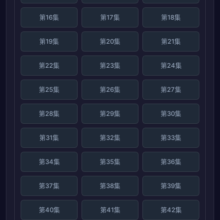
第16集
第17集
第18集
第19集
第20集
第21集
第22集
第23集
第24集
第25集
第26集
第27集
第28集
第29集
第30集
第31集
第32集
第33集
第34集
第35集
第36集
第37集
第38集
第39集
第40集
第41集
第42集