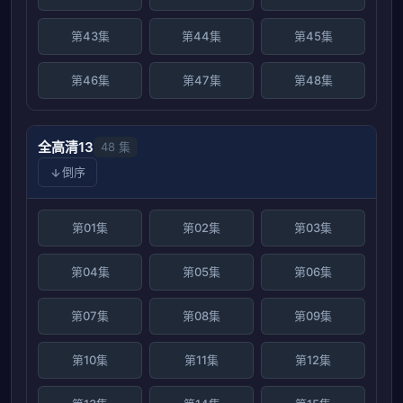
第43集
第44集
第45集
第46集
第47集
第48集
全高清13
48 集
倒序
第01集
第02集
第03集
第04集
第05集
第06集
第07集
第08集
第09集
第10集
第11集
第12集