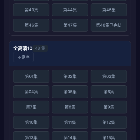
第43集
第44集
第45集
第46集
第47集
第48集已完结
全高清10
48 集
倒序
第01集
第02集
第03集
第04集
第05集
第6集
第7集
第8集
第9集
第10集
第11集
第12集
第13集
第14集
第15集