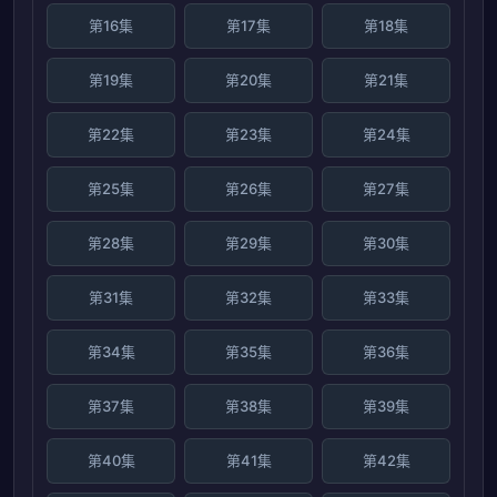
第16集
第17集
第18集
第19集
第20集
第21集
第22集
第23集
第24集
第25集
第26集
第27集
第28集
第29集
第30集
第31集
第32集
第33集
第34集
第35集
第36集
第37集
第38集
第39集
第40集
第41集
第42集