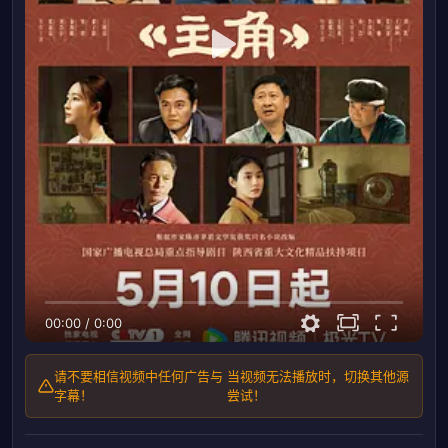
00:00
/
0:00
请不要相信视频中任何广告与
当视频无法播放时，切换其他源
字幕！
尝试！