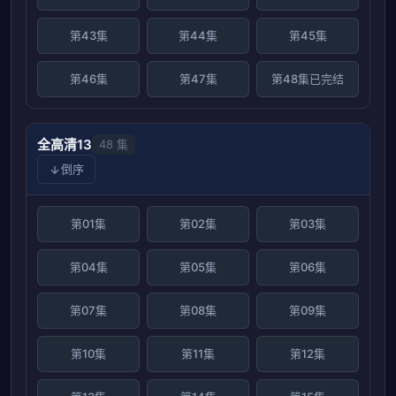
第43集
第44集
第45集
第46集
第47集
第48集已完结
全高清13
48 集
倒序
第01集
第02集
第03集
第04集
第05集
第06集
第07集
第08集
第09集
第10集
第11集
第12集