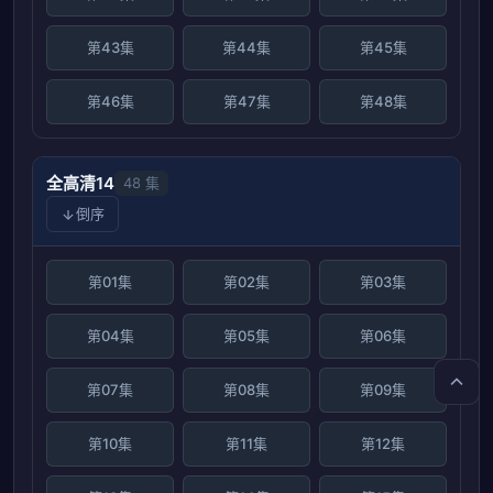
第43集
第44集
第45集
第46集
第47集
第48集
全高清14
48 集
倒序
第01集
第02集
第03集
第04集
第05集
第06集
第07集
第08集
第09集
第10集
第11集
第12集