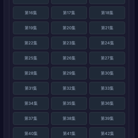
第16集
第17集
第18集
第19集
第20集
第21集
第22集
第23集
第24集
第25集
第26集
第27集
第28集
第29集
第30集
第31集
第32集
第33集
第34集
第35集
第36集
第37集
第38集
第39集
第40集
第41集
第42集