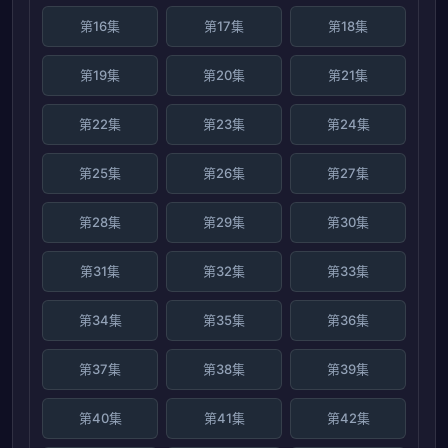
第16集
第17集
第18集
第19集
第20集
第21集
第22集
第23集
第24集
第25集
第26集
第27集
第28集
第29集
第30集
第31集
第32集
第33集
第34集
第35集
第36集
第37集
第38集
第39集
第40集
第41集
第42集