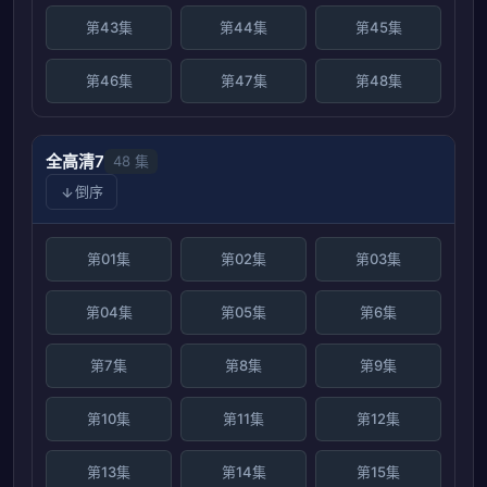
第43集
第44集
第45集
第46集
第47集
第48集
全高清7
48 集
倒序
第01集
第02集
第03集
第04集
第05集
第6集
第7集
第8集
第9集
第10集
第11集
第12集
第13集
第14集
第15集