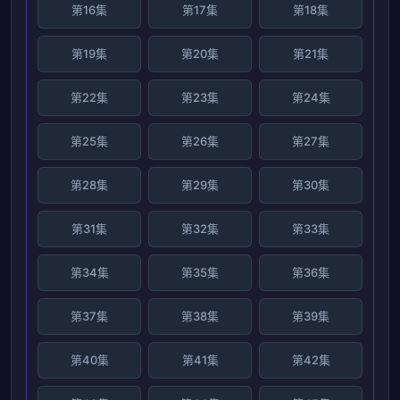
第16集
第17集
第18集
第19集
第20集
第21集
第22集
第23集
第24集
第25集
第26集
第27集
第28集
第29集
第30集
第31集
第32集
第33集
第34集
第35集
第36集
第37集
第38集
第39集
第40集
第41集
第42集