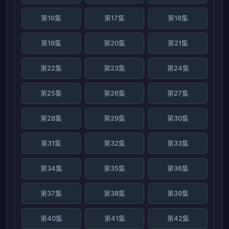
第16集
第17集
第18集
第19集
第20集
第21集
第22集
第23集
第24集
第25集
第26集
第27集
第28集
第29集
第30集
第31集
第32集
第33集
第34集
第35集
第36集
第37集
第38集
第39集
第40集
第41集
第42集