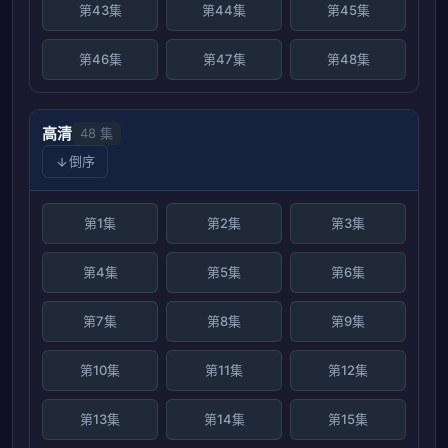
第43集
第44集
第45集
第46集
第47集
第48集
高清
48 集
倒序
第1集
第2集
第3集
第4集
第5集
第6集
第7集
第8集
第9集
第10集
第11集
第12集
第13集
第14集
第15集