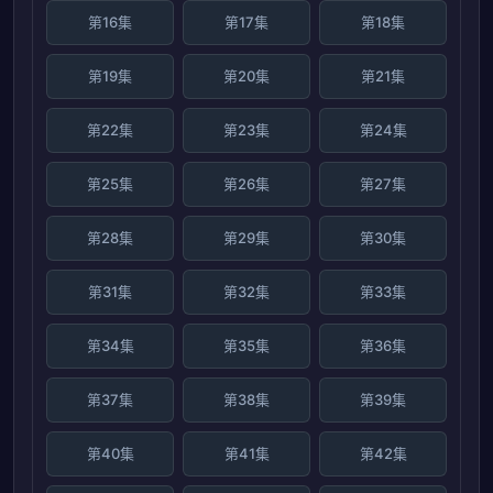
第16集
第17集
第18集
第19集
第20集
第21集
第22集
第23集
第24集
第25集
第26集
第27集
第28集
第29集
第30集
第31集
第32集
第33集
第34集
第35集
第36集
第37集
第38集
第39集
第40集
第41集
第42集