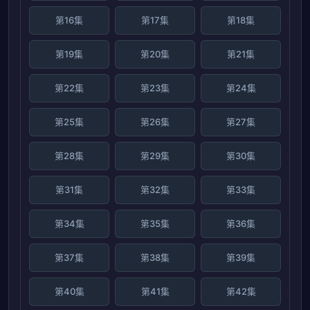
第16集
第17集
第18集
第19集
第20集
第21集
第22集
第23集
第24集
第25集
第26集
第27集
第28集
第29集
第30集
第31集
第32集
第33集
第34集
第35集
第36集
第37集
第38集
第39集
第40集
第41集
第42集