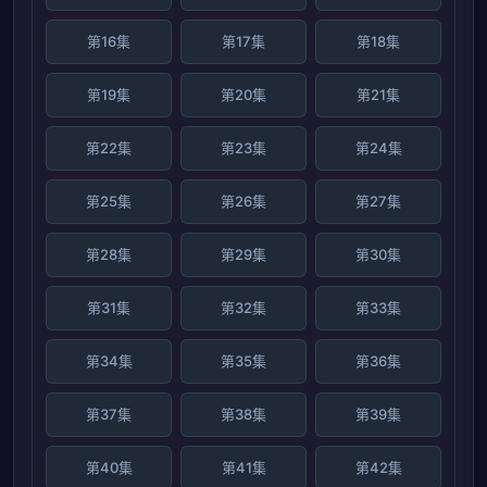
第16集
第17集
第18集
第19集
第20集
第21集
第22集
第23集
第24集
第25集
第26集
第27集
第28集
第29集
第30集
第31集
第32集
第33集
第34集
第35集
第36集
第37集
第38集
第39集
第40集
第41集
第42集