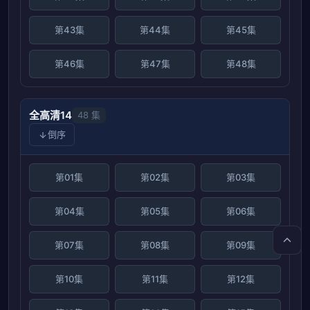
第43集
第44集
第45集
第46集
第47集
第48集
全高清14
48 集
倒序
第01集
第02集
第03集
第04集
第05集
第06集
第07集
第08集
第09集
第10集
第11集
第12集