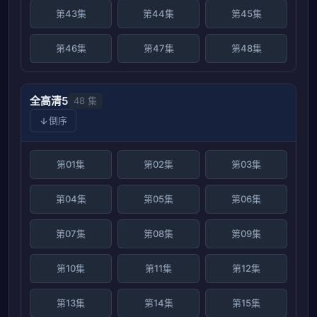
第43集
第44集
第45集
第46集
第47集
第48集
全高清5
48 集
倒序
第01集
第02集
第03集
第04集
第05集
第06集
第07集
第08集
第09集
第10集
第11集
第12集
第13集
第14集
第15集