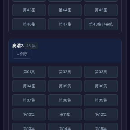
第43集
第44集
第45集
第46集
第47集
第48集已完结
高清3
48 集
倒序
第01集
第02集
第03集
第04集
第05集
第06集
第07集
第08集
第09集
第10集
第11集
第12集
第13集
第14集
第15集