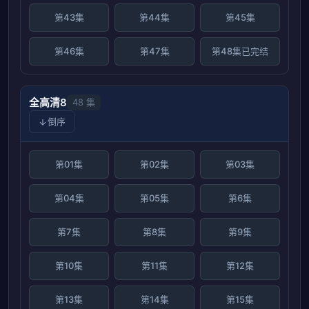
第43集
第44集
第45集
第46集
第47集
第48集已完结
全高清8
48 集
倒序
第01集
第02集
第03集
第04集
第05集
第6集
第7集
第8集
第9集
第10集
第11集
第12集
第13集
第14集
第15集