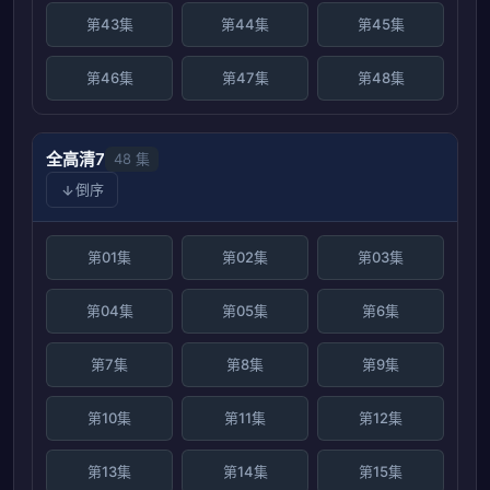
第43集
第44集
第45集
第46集
第47集
第48集
全高清7
48 集
倒序
第01集
第02集
第03集
第04集
第05集
第6集
第7集
第8集
第9集
第10集
第11集
第12集
第13集
第14集
第15集