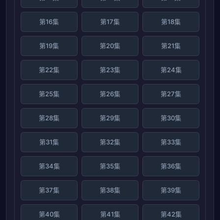
第16集
第17集
第18集
第19集
第20集
第21集
第22集
第23集
第24集
第25集
第26集
第27集
第28集
第29集
第30集
第31集
第32集
第33集
第34集
第35集
第36集
第37集
第38集
第39集
第40集
第41集
第42集