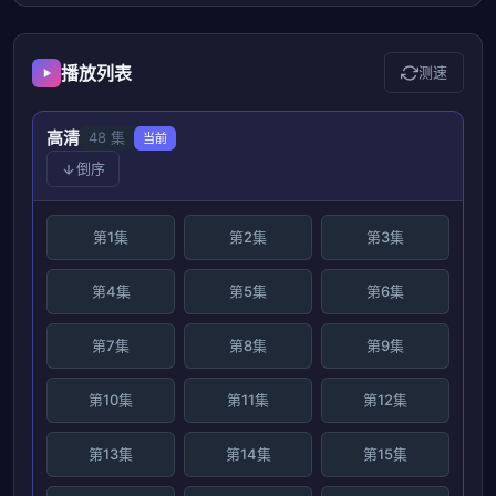
播放列表
测速
高清
48 集
当前
倒序
第1集
第2集
第3集
第4集
第5集
第6集
第7集
第8集
第9集
第10集
第11集
第12集
第13集
第14集
第15集