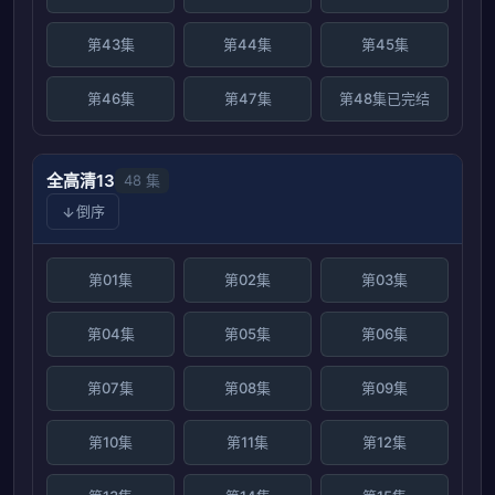
第43集
第44集
第45集
第46集
第47集
第48集已完结
全高清13
48 集
倒序
第01集
第02集
第03集
第04集
第05集
第06集
第07集
第08集
第09集
第10集
第11集
第12集