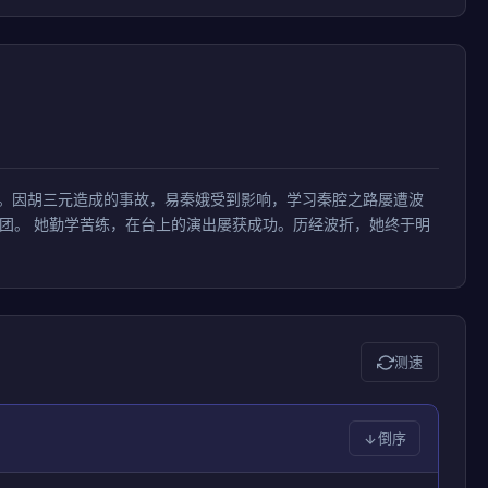
腔。因胡三元造成的事故，易秦娥受到影响，学习秦腔之路屡遭波
团。 她勤学苦练，在台上的演出屡获成功。历经波折，她终于明
测速
倒序