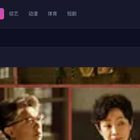
综艺
动漫
体育
短剧