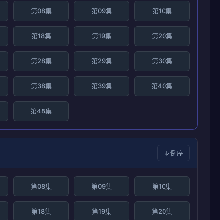
第08集
第09集
第10集
第18集
第19集
第20集
第28集
第29集
第30集
第38集
第39集
第40集
第48集
倒序
第08集
第09集
第10集
第18集
第19集
第20集