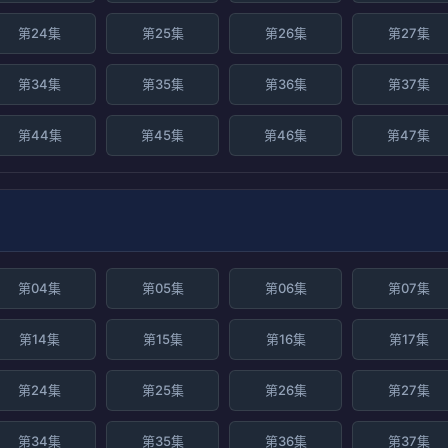
第24集
第25集
第26集
第27集
第34集
第35集
第36集
第37集
第44集
第45集
第46集
第47集
第04集
第05集
第06集
第07集
第14集
第15集
第16集
第17集
第24集
第25集
第26集
第27集
第34集
第35集
第36集
第37集