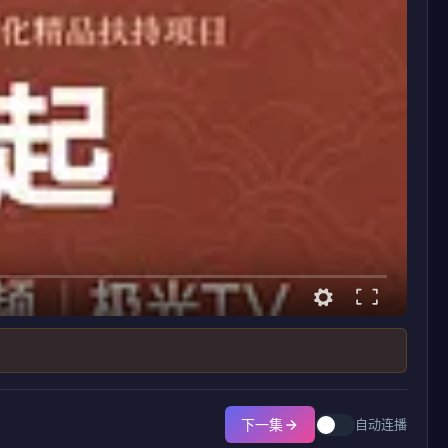
下一集
自动连播