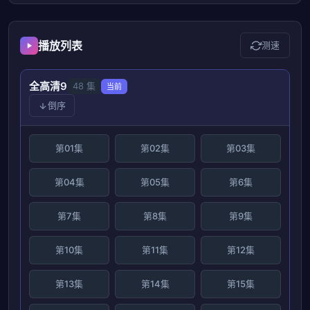
播放列表
测速
全高清9
48 集
当前
倒序
第01集
第02集
第03集
第04集
第05集
第6集
第7集
第8集
第9集
第10集
第11集
第12集
第13集
第14集
第15集