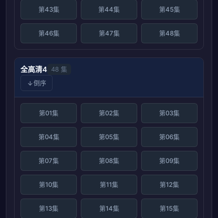
第43集
第44集
第45集
第46集
第47集
第48集
全高清4
48 集
倒序
第01集
第02集
第03集
第04集
第05集
第06集
第07集
第08集
第09集
第10集
第11集
第12集
第13集
第14集
第15集