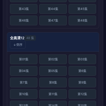
第43集
第44集
第45集
第46集
第47集
第48集
全高清12
48 集
倒序
第01集
第02集
第03集
第04集
第05集
第6集
第7集
第8集
第9集
第10集
第11集
第12集
第13集
第14集
第15集