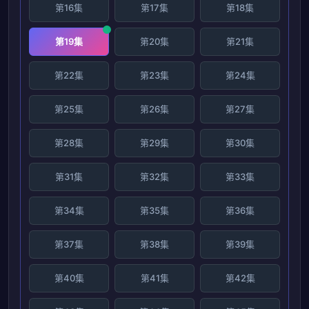
第16集
第17集
第18集
第19集
第20集
第21集
第22集
第23集
第24集
第25集
第26集
第27集
第28集
第29集
第30集
第31集
第32集
第33集
第34集
第35集
第36集
第37集
第38集
第39集
第40集
第41集
第42集