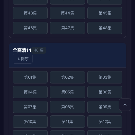
第43集
第44集
第45集
第46集
第47集
第48集
全高清14
48 集
倒序
第01集
第02集
第03集
第04集
第05集
第06集
第07集
第08集
第09集
第10集
第11集
第12集