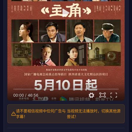
00:00
/
46:56
请不要相信视频中任何广告与
当视频无法播放时，切换其他源
字幕！
尝试！