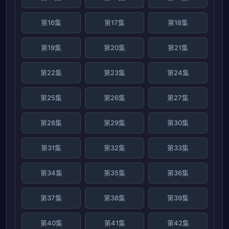
第16集
第17集
第18集
第19集
第20集
第21集
第22集
第23集
第24集
第25集
第26集
第27集
第28集
第29集
第30集
第31集
第32集
第33集
第34集
第35集
第36集
第37集
第38集
第39集
第40集
第41集
第42集