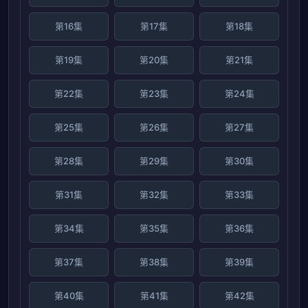
第16集
第17集
第18集
第19集
第20集
第21集
第22集
第23集
第24集
第25集
第26集
第27集
第28集
第29集
第30集
第31集
第32集
第33集
第34集
第35集
第36集
第37集
第38集
第39集
第40集
第41集
第42集