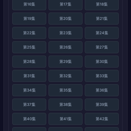
第16集
第17集
第18集
第19集
第20集
第21集
第22集
第23集
第24集
第25集
第26集
第27集
第28集
第29集
第30集
第31集
第32集
第33集
第34集
第35集
第36集
第37集
第38集
第39集
第40集
第41集
第42集