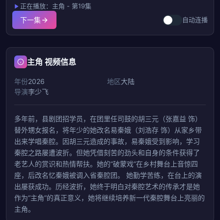
正在播放：主角 - 第19集
下一集
自动连播
主角 视频信息
年份
2026
地区
大陆
导演
李少飞
多年前，县剧团招学员，在团里任司鼓的胡三元（张嘉益 饰）
替外甥女报名，将年少的她改名易秦娥（刘浩存 饰）从家乡带
出来学唱秦腔。因胡三元造成的事故，易秦娥受到影响，学习
秦腔之路屡遭波折。但她凭借刻苦的劲头和自身的条件获得了
老艺人的赏识和热情帮扶。她的“破蒙戏”在乡村舞台上音惊四
座，后改名忆秦娥被调入省秦腔团。 她勤学苦练，在台上的演
出屡获成功。历经波折，她终于明白对秦腔艺术的传承才是她
作为“主角”的真正意义，她将继续培养新一代秦腔舞台上亮丽的
主角。