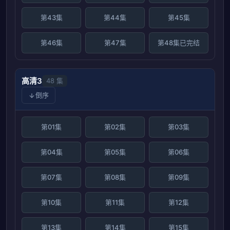
第43集
第44集
第45集
第46集
第47集
第48集已完结
高清3
48 集
倒序
第01集
第02集
第03集
第04集
第05集
第06集
第07集
第08集
第09集
第10集
第11集
第12集
第13集
第14集
第15集