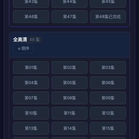
第43集
第44集
第45集
第46集
第47集
第48集已完结
全高清
48 集
倒序
第01集
第02集
第03集
第04集
第05集
第06集
第07集
第08集
第09集
第10集
第11集
第12集
第13集
第14集
第15集