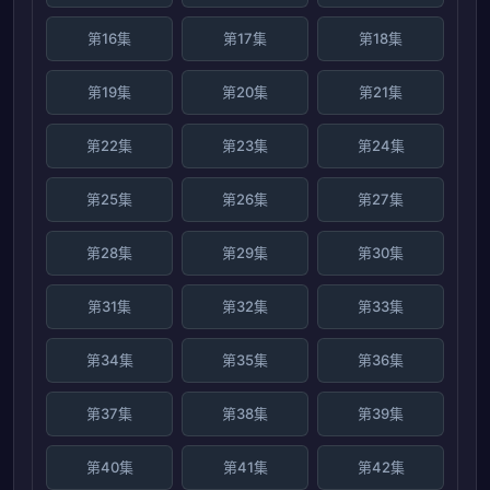
第16集
第17集
第18集
第19集
第20集
第21集
第22集
第23集
第24集
第25集
第26集
第27集
第28集
第29集
第30集
第31集
第32集
第33集
第34集
第35集
第36集
第37集
第38集
第39集
第40集
第41集
第42集