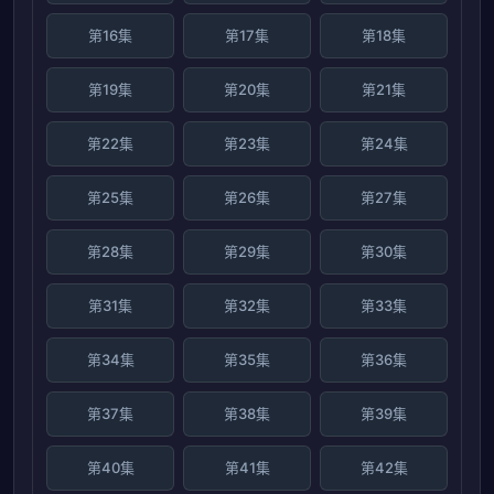
第16集
第17集
第18集
第19集
第20集
第21集
第22集
第23集
第24集
第25集
第26集
第27集
第28集
第29集
第30集
第31集
第32集
第33集
第34集
第35集
第36集
第37集
第38集
第39集
第40集
第41集
第42集