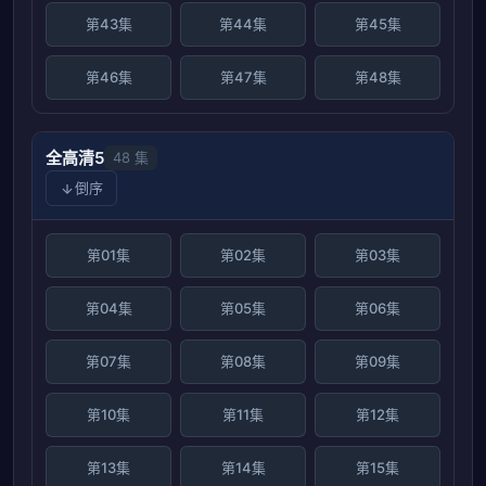
第43集
第44集
第45集
第46集
第47集
第48集
全高清5
48 集
倒序
第01集
第02集
第03集
第04集
第05集
第06集
第07集
第08集
第09集
第10集
第11集
第12集
第13集
第14集
第15集