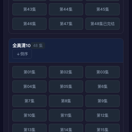
第43集
第44集
第45集
第46集
第47集
第48集已完结
全高清10
48 集
倒序
第01集
第02集
第03集
第04集
第05集
第6集
第7集
第8集
第9集
第10集
第11集
第12集
第13集
第14集
第15集