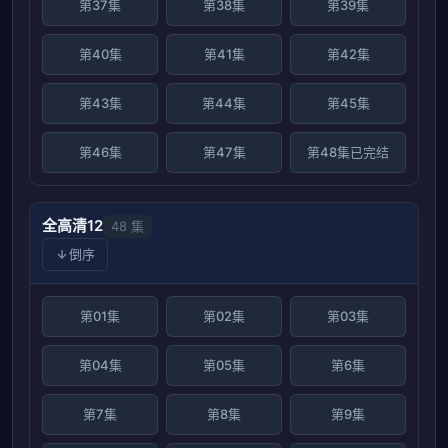
第37集
第38集
第39集
第40集
第41集
第42集
第43集
第44集
第45集
第46集
第47集
第48集已完结
全高清12
48 集
倒序
第01集
第02集
第03集
第04集
第05集
第6集
第7集
第8集
第9集