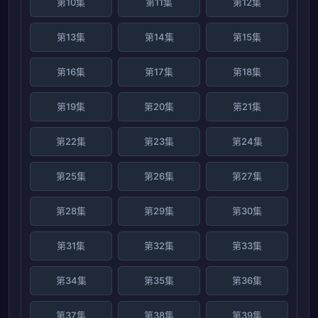
第10集
第11集
第12集
第13集
第14集
第15集
第16集
第17集
第18集
第19集
第20集
第21集
第22集
第23集
第24集
第25集
第26集
第27集
第28集
第29集
第30集
第31集
第32集
第33集
第34集
第35集
第36集
第37集
第38集
第39集