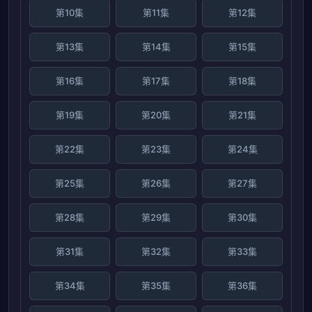
第10集
第11集
第12集
第13集
第14集
第15集
第16集
第17集
第18集
第19集
第20集
第21集
第22集
第23集
第24集
第25集
第26集
第27集
第28集
第29集
第30集
第31集
第32集
第33集
第34集
第35集
第36集