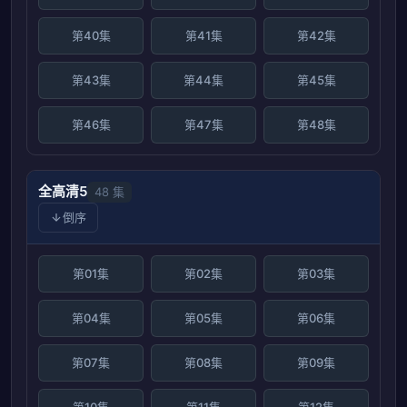
第40集
第41集
第42集
第43集
第44集
第45集
第46集
第47集
第48集
全高清5
48 集
倒序
第01集
第02集
第03集
第04集
第05集
第06集
第07集
第08集
第09集
第10集
第11集
第12集