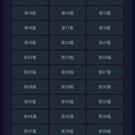
第13集
第14集
第15集
第16集
第17集
第18集
第19集
第20集
第21集
第22集
第23集
第24集
第25集
第26集
第27集
第28集
第29集
第30集
第31集
第32集
第33集
第34集
第35集
第36集
第37集
第38集
第39集