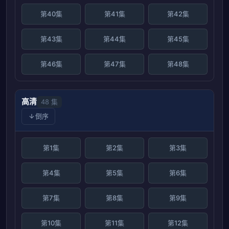
第40集
第41集
第42集
第43集
第44集
第45集
第46集
第47集
第48集
高清
48 集
倒序
第1集
第2集
第3集
第4集
第5集
第6集
第7集
第8集
第9集
第10集
第11集
第12集