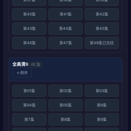
第40集
第41集
第42集
第43集
第44集
第45集
第46集
第47集
第48集已完结
全高清9
48 集
倒序
第01集
第02集
第03集
第04集
第05集
第6集
第7集
第8集
第9集