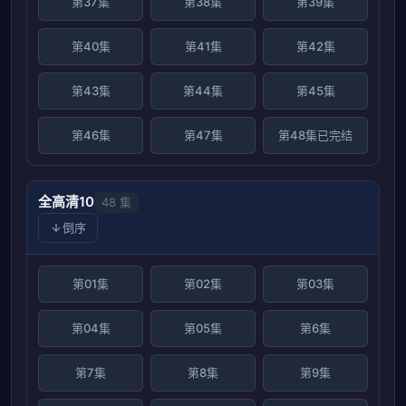
第37集
第38集
第39集
第40集
第41集
第42集
第43集
第44集
第45集
第46集
第47集
第48集已完结
全高清10
48 集
倒序
第01集
第02集
第03集
第04集
第05集
第6集
第7集
第8集
第9集