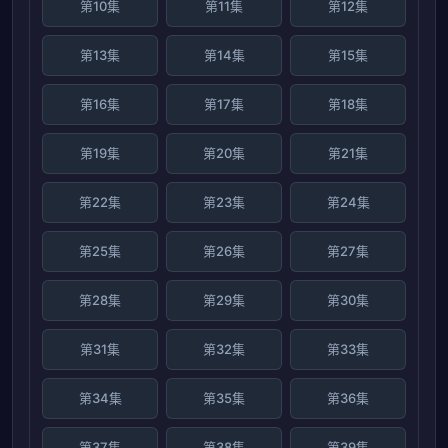
第10集
第11集
第12集
第13集
第14集
第15集
第16集
第17集
第18集
第19集
第20集
第21集
第22集
第23集
第24集
第25集
第26集
第27集
第28集
第29集
第30集
第31集
第32集
第33集
第34集
第35集
第36集
第37集
第38集
第39集