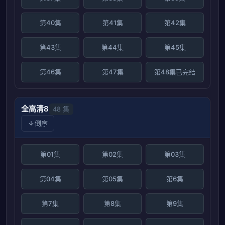
第40集
第41集
第42集
第43集
第44集
第45集
第46集
第47集
第48集已完结
全高清8
48 集
倒序
第01集
第02集
第03集
第04集
第05集
第6集
第7集
第8集
第9集