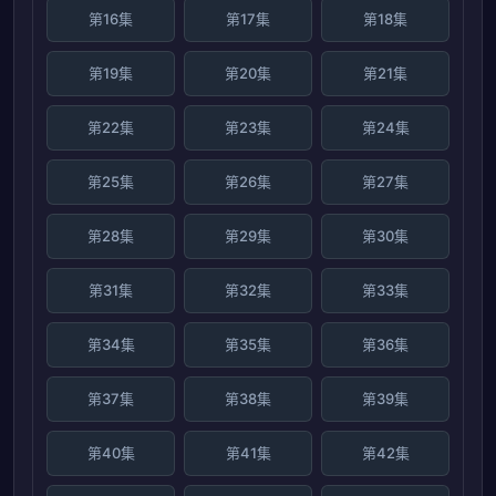
第16集
第17集
第18集
第19集
第20集
第21集
第22集
第23集
第24集
第25集
第26集
第27集
第28集
第29集
第30集
第31集
第32集
第33集
第34集
第35集
第36集
第37集
第38集
第39集
第40集
第41集
第42集