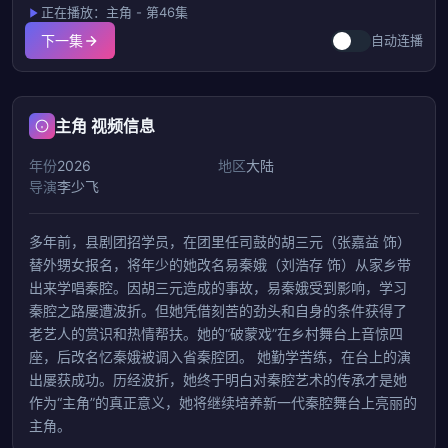
正在播放：主角 - 第46集
下一集
自动连播
主角 视频信息
年份
2026
地区
大陆
导演
李少飞
多年前，县剧团招学员，在团里任司鼓的胡三元（张嘉益 饰）
替外甥女报名，将年少的她改名易秦娥（刘浩存 饰）从家乡带
出来学唱秦腔。因胡三元造成的事故，易秦娥受到影响，学习
秦腔之路屡遭波折。但她凭借刻苦的劲头和自身的条件获得了
老艺人的赏识和热情帮扶。她的“破蒙戏”在乡村舞台上音惊四
座，后改名忆秦娥被调入省秦腔团。 她勤学苦练，在台上的演
出屡获成功。历经波折，她终于明白对秦腔艺术的传承才是她
作为“主角”的真正意义，她将继续培养新一代秦腔舞台上亮丽的
主角。