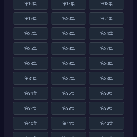
第16集
第17集
第18集
第19集
第20集
第21集
第22集
第23集
第24集
第25集
第26集
第27集
第28集
第29集
第30集
第31集
第32集
第33集
第34集
第35集
第36集
第37集
第38集
第39集
第40集
第41集
第42集