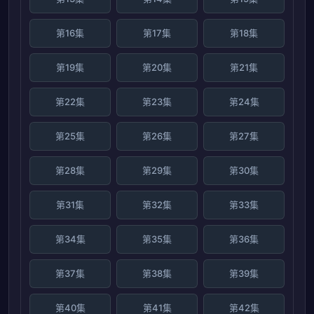
第16集
第17集
第18集
第19集
第20集
第21集
第22集
第23集
第24集
第25集
第26集
第27集
第28集
第29集
第30集
第31集
第32集
第33集
第34集
第35集
第36集
第37集
第38集
第39集
第40集
第41集
第42集