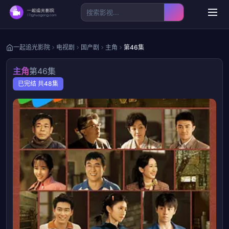
一起追光影院
电视剧
国产剧
主角
第46集
主角
第46集
已完结 共48集