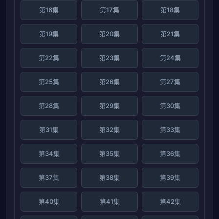
第16集
第17集
第18集
第19集
第20集
第21集
第22集
第23集
第24集
第25集
第26集
第27集
第28集
第29集
第30集
第31集
第32集
第33集
第34集
第35集
第36集
第37集
第38集
第39集
第40集
第41集
第42集