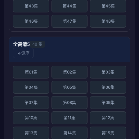
第43集
第44集
第45集
第46集
第47集
第48集
全高清5
48 集
倒序
第01集
第02集
第03集
第04集
第05集
第06集
第07集
第08集
第09集
第10集
第11集
第12集
第13集
第14集
第15集