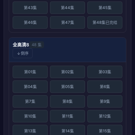
第43集
第44集
第45集
第46集
第47集
第48集已完结
全高清8
48 集
倒序
第01集
第02集
第03集
第04集
第05集
第6集
第7集
第8集
第9集
第10集
第11集
第12集
第13集
第14集
第15集