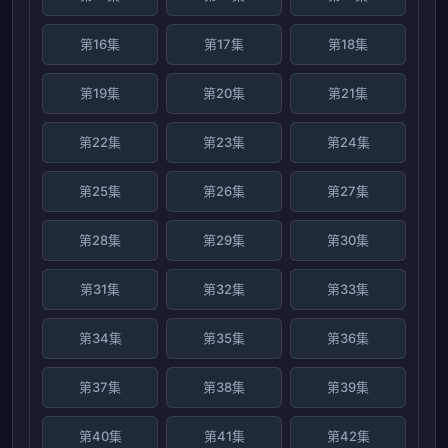
第16集
第17集
第18集
第19集
第20集
第21集
第22集
第23集
第24集
第25集
第26集
第27集
第28集
第29集
第30集
第31集
第32集
第33集
第34集
第35集
第36集
第37集
第38集
第39集
第40集
第41集
第42集