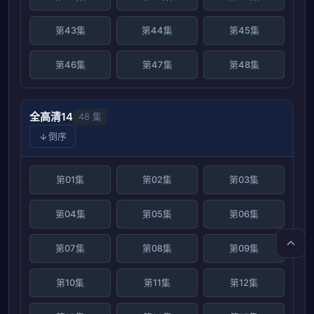
第43集
第44集
第45集
第46集
第47集
第48集
全高清14
48 集
倒序
第01集
第02集
第03集
第04集
第05集
第06集
第07集
第08集
第09集
第10集
第11集
第12集