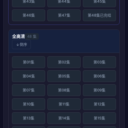
第43集
第44集
第45集
第46集
第47集
第48集已完结
全高清
48 集
倒序
第01集
第02集
第03集
第04集
第05集
第06集
第07集
第08集
第09集
第10集
第11集
第12集
第13集
第14集
第15集