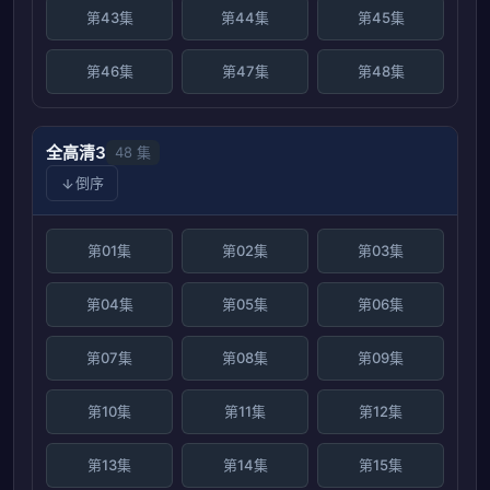
第43集
第44集
第45集
第46集
第47集
第48集
全高清3
48 集
倒序
第01集
第02集
第03集
第04集
第05集
第06集
第07集
第08集
第09集
第10集
第11集
第12集
第13集
第14集
第15集