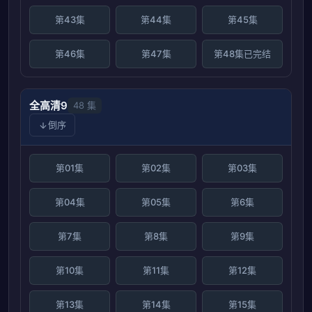
第43集
第44集
第45集
第46集
第47集
第48集已完结
全高清9
48 集
倒序
第01集
第02集
第03集
第04集
第05集
第6集
第7集
第8集
第9集
第10集
第11集
第12集
第13集
第14集
第15集