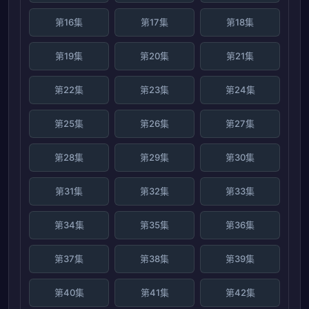
第16集
第17集
第18集
第19集
第20集
第21集
第22集
第23集
第24集
第25集
第26集
第27集
第28集
第29集
第30集
第31集
第32集
第33集
第34集
第35集
第36集
第37集
第38集
第39集
第40集
第41集
第42集