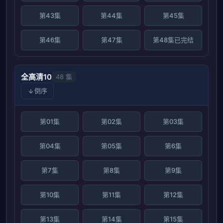
第43集
第44集
第45集
第46集
第47集
第48集已完结
全高清10
48 集
倒序
第01集
第02集
第03集
第04集
第05集
第6集
第7集
第8集
第9集
第10集
第11集
第12集
第13集
第14集
第15集