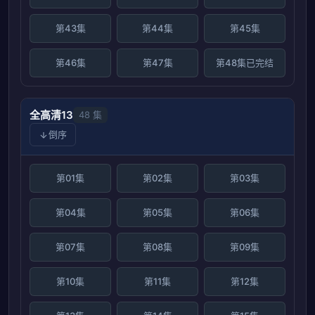
第43集
第44集
第45集
第46集
第47集
第48集已完结
全高清13
48 集
倒序
第01集
第02集
第03集
第04集
第05集
第06集
第07集
第08集
第09集
第10集
第11集
第12集