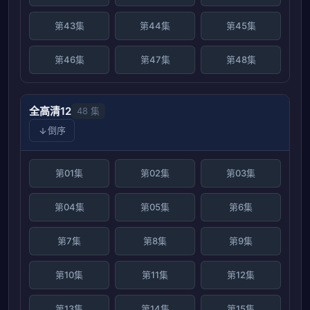
第43集
第44集
第45集
第46集
第47集
第48集
全高清12
48 集
倒序
第01集
第02集
第03集
第04集
第05集
第6集
第7集
第8集
第9集
第10集
第11集
第12集
第13集
第14集
第15集