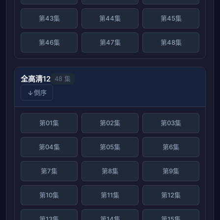
第43集
第44集
第45集
第46集
第47集
第48集
全高清12
48 集
倒序
第01集
第02集
第03集
第04集
第05集
第6集
第7集
第8集
第9集
第10集
第11集
第12集
第13集
第14集
第15集