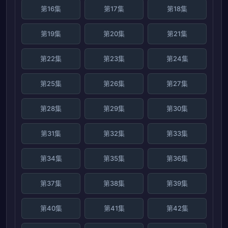
第16集
第17集
第18集
第19集
第20集
第21集
第22集
第23集
第24集
第25集
第26集
第27集
第28集
第29集
第30集
第31集
第32集
第33集
第34集
第35集
第36集
第37集
第38集
第39集
第40集
第41集
第42集