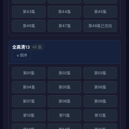
第43集
第44集
第45集
第46集
第47集
第48集已完结
全高清13
48 集
倒序
第01集
第02集
第03集
第04集
第05集
第06集
第07集
第08集
第09集
第10集
第11集
第12集