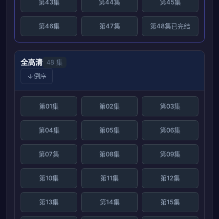
第43集
第44集
第45集
第46集
第47集
第48集已完结
全高清
48 集
倒序
第01集
第02集
第03集
第04集
第05集
第06集
第07集
第08集
第09集
第10集
第11集
第12集
第13集
第14集
第15集