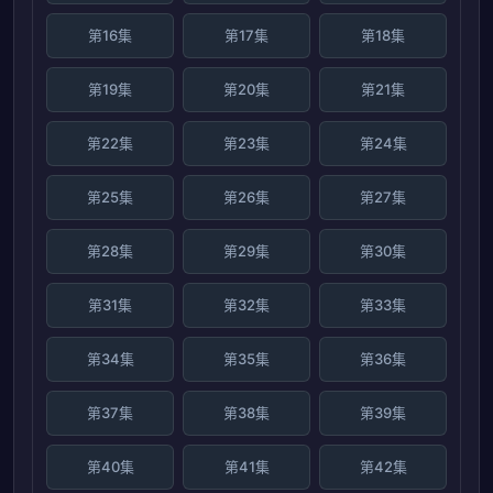
第16集
第17集
第18集
第19集
第20集
第21集
第22集
第23集
第24集
第25集
第26集
第27集
第28集
第29集
第30集
第31集
第32集
第33集
第34集
第35集
第36集
第37集
第38集
第39集
第40集
第41集
第42集