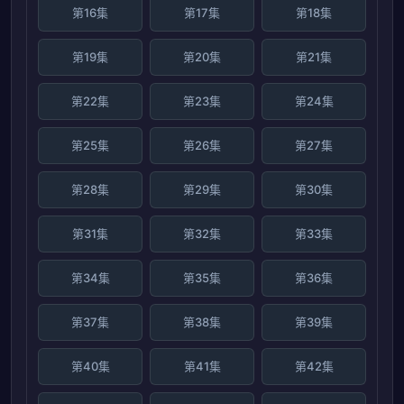
第16集
第17集
第18集
第19集
第20集
第21集
第22集
第23集
第24集
第25集
第26集
第27集
第28集
第29集
第30集
第31集
第32集
第33集
第34集
第35集
第36集
第37集
第38集
第39集
第40集
第41集
第42集