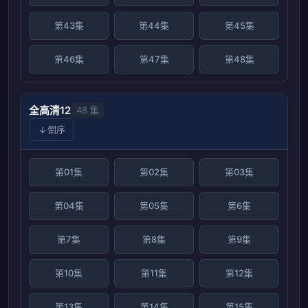
第43集
第44集
第45集
第46集
第47集
第48集
全高清12
48 集
倒序
第01集
第02集
第03集
第04集
第05集
第6集
第7集
第8集
第9集
第10集
第11集
第12集
第13集
第14集
第15集