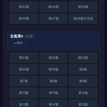
第43集
第44集
第45集
第46集
第47集
第48集已完结
全高清9
48 集
倒序
第01集
第02集
第03集
第04集
第05集
第6集
第7集
第8集
第9集
第10集
第11集
第12集
第13集
第14集
第15集