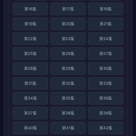
第16集
第17集
第18集
第19集
第20集
第21集
第22集
第23集
第24集
第25集
第26集
第27集
第28集
第29集
第30集
第31集
第32集
第33集
第34集
第35集
第36集
第37集
第38集
第39集
第40集
第41集
第42集