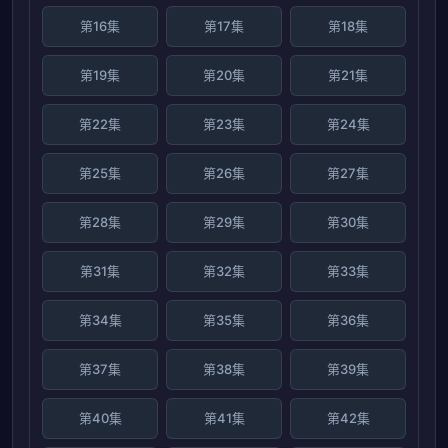
第16集
第17集
第18集
第19集
第20集
第21集
第22集
第23集
第24集
第25集
第26集
第27集
第28集
第29集
第30集
第31集
第32集
第33集
第34集
第35集
第36集
第37集
第38集
第39集
第40集
第41集
第42集