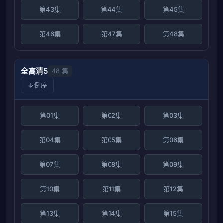
第43集
第44集
第45集
第46集
第47集
第48集
全高清5
48 集
倒序
第01集
第02集
第03集
第04集
第05集
第06集
第07集
第08集
第09集
第10集
第11集
第12集
第13集
第14集
第15集