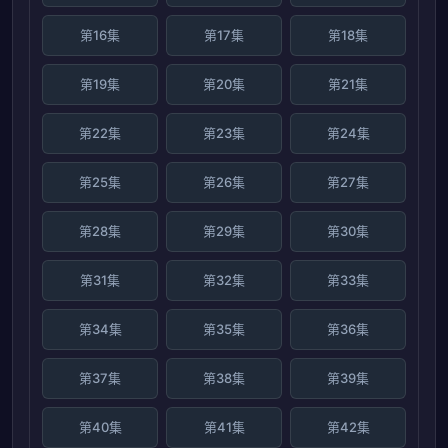
第16集
第17集
第18集
第19集
第20集
第21集
第22集
第23集
第24集
第25集
第26集
第27集
第28集
第29集
第30集
第31集
第32集
第33集
第34集
第35集
第36集
第37集
第38集
第39集
第40集
第41集
第42集