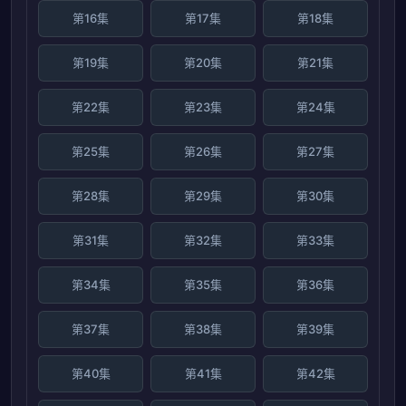
第16集
第17集
第18集
第19集
第20集
第21集
第22集
第23集
第24集
第25集
第26集
第27集
第28集
第29集
第30集
第31集
第32集
第33集
第34集
第35集
第36集
第37集
第38集
第39集
第40集
第41集
第42集