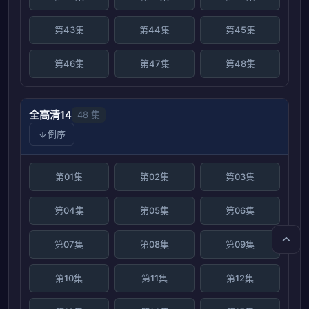
第43集
第44集
第45集
第46集
第47集
第48集
全高清14
48 集
倒序
第01集
第02集
第03集
第04集
第05集
第06集
第07集
第08集
第09集
第10集
第11集
第12集