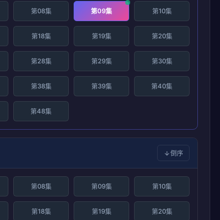
第08集
第09集
第10集
第18集
第19集
第20集
第28集
第29集
第30集
第38集
第39集
第40集
第48集
倒序
第08集
第09集
第10集
第18集
第19集
第20集