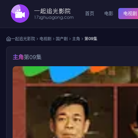
首页
电影
电视剧
一起追光影院
电视剧
国产剧
主角
第09集
主角
第09集