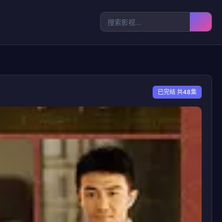
已完结 共48集