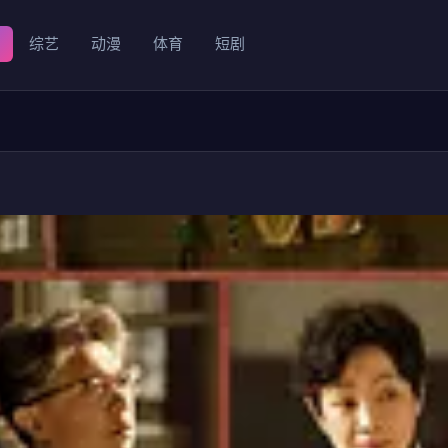
综艺
动漫
体育
短剧