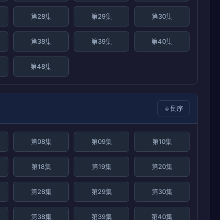
第28集
第29集
第30集
第38集
第39集
第40集
第48集
倒序
第08集
第09集
第10集
第18集
第19集
第20集
第28集
第29集
第30集
第38集
第39集
第40集