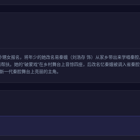
外甥女报名，将年少的她改名易秦娥（刘浩存 饰）从家乡带出来学唱秦
帮扶。她的“破蒙戏”在乡村舞台上音惊四座，后改名忆秦娥被调入省秦腔
养新一代秦腔舞台上亮丽的主角。