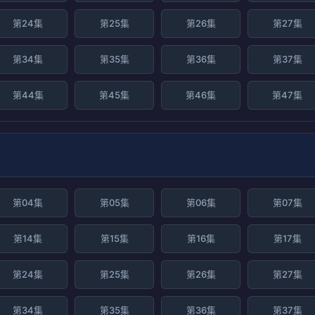
第24集
第25集
第26集
第27集
第34集
第35集
第36集
第37集
第44集
第45集
第46集
第47集
第04集
第05集
第06集
第07集
第14集
第15集
第16集
第17集
第24集
第25集
第26集
第27集
第34集
第35集
第36集
第37集