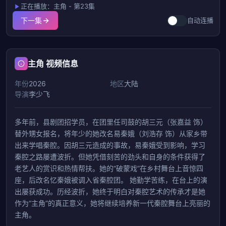
正在播放：主角 - 第23集
下一集
自动连播
主角 视频信息
年份
2026
地区
大陆
导演
李少飞
多年前，县剧团招学员，在团里任司鼓的胡三元（张嘉益 饰）
替外甥女报名，将年少的她改名易秦娥（刘浩存 饰）从家乡带
出来学唱秦腔。因胡三元造成的事故，易秦娥受到影响，学习
秦腔之路屡遭波折。但她凭借刻苦的劲头和自身的条件获得了
老艺人的赏识和热情帮扶。她的“破蒙戏”在乡村舞台上音惊四
座，后改名忆秦娥被调入省秦腔团。 她勤学苦练，在台上的演
出屡获成功。历经波折，她终于明白对秦腔艺术的传承才是她
作为“主角”的真正意义，她将继续培养新一代秦腔舞台上亮丽的
主角。