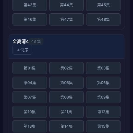
第43集
第44集
第45集
第46集
第47集
第48集
全高清4
48 集
倒序
第01集
第02集
第03集
第04集
第05集
第06集
第07集
第08集
第09集
第10集
第11集
第12集
第13集
第14集
第15集