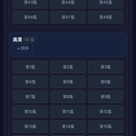
第43集
第44集
第45集
第46集
第47集
第48集
高清
48 集
倒序
第1集
第2集
第3集
第4集
第5集
第6集
第7集
第8集
第9集
第10集
第11集
第12集
第13集
第14集
第15集