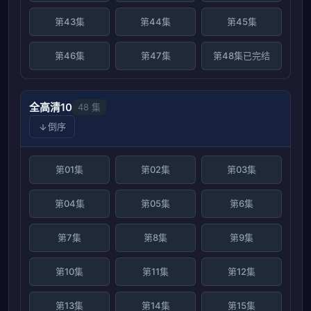
第43集
第44集
第45集
第46集
第47集
第48集已完结
全高清10
48 集
倒序
第01集
第02集
第03集
第04集
第05集
第6集
第7集
第8集
第9集
第10集
第11集
第12集
第13集
第14集
第15集