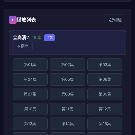
播放列表
测速
全高清2
48 集
当前
倒序
第01集
第02集
第03集
第04集
第05集
第06集
第07集
第08集
第09集
第10集
第11集
第12集
第13集
第14集
第15集