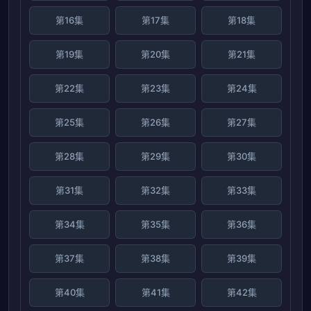
第16集
第17集
第18集
第19集
第20集
第21集
第22集
第23集
第24集
第25集
第26集
第27集
第28集
第29集
第30集
第31集
第32集
第33集
第34集
第35集
第36集
第37集
第38集
第39集
第40集
第41集
第42集