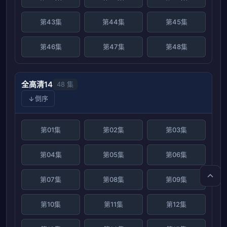
第43集
第44集
第45集
第46集
第47集
第48集
全高清14
48 集
倒序
第01集
第02集
第03集
第04集
第05集
第06集
第07集
第08集
第09集
第10集
第11集
第12集