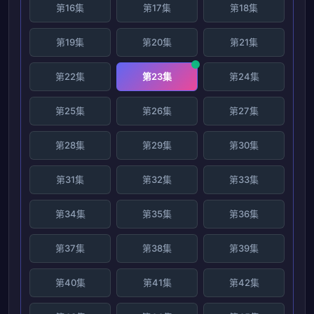
第16集
第17集
第18集
第19集
第20集
第21集
第22集
第23集
第24集
第25集
第26集
第27集
第28集
第29集
第30集
第31集
第32集
第33集
第34集
第35集
第36集
第37集
第38集
第39集
第40集
第41集
第42集