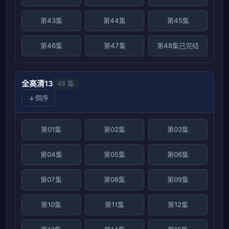
第43集
第44集
第45集
第46集
第47集
第48集已完结
全高清13
48 集
倒序
第01集
第02集
第03集
第04集
第05集
第06集
第07集
第08集
第09集
第10集
第11集
第12集