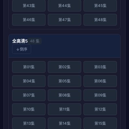
第43集
第44集
第45集
第46集
第47集
第48集
全高清5
48 集
倒序
第01集
第02集
第03集
第04集
第05集
第06集
第07集
第08集
第09集
第10集
第11集
第12集
第13集
第14集
第15集