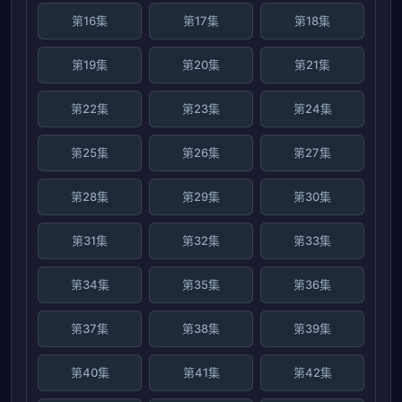
第16集
第17集
第18集
第19集
第20集
第21集
第22集
第23集
第24集
第25集
第26集
第27集
第28集
第29集
第30集
第31集
第32集
第33集
第34集
第35集
第36集
第37集
第38集
第39集
第40集
第41集
第42集