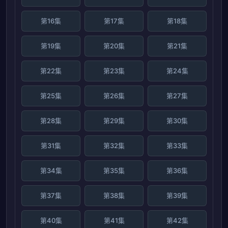
第16集
第17集
第18集
第19集
第20集
第21集
第22集
第23集
第24集
第25集
第26集
第27集
第28集
第29集
第30集
第31集
第32集
第33集
第34集
第35集
第36集
第37集
第38集
第39集
第40集
第41集
第42集