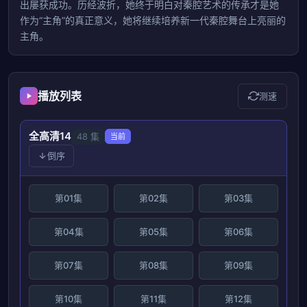
出屡获成功。历经波折，她终于明白对秦腔艺术的传承才是她
作为“主角”的真正意义，她将继续培养新一代秦腔舞台上亮丽的
主角。
播放列表
测速
全高清14
48 集
当前
倒序
第01集
第02集
第03集
第04集
第05集
第06集
第07集
第08集
第09集
第10集
第11集
第12集