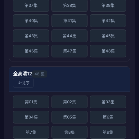
第37集
第38集
第39集
第40集
第41集
第42集
第43集
第44集
第45集
第46集
第47集
第48集
全高清12
48 集
倒序
第01集
第02集
第03集
第04集
第05集
第6集
第7集
第8集
第9集