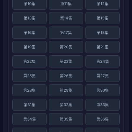
第10集
第11集
第12集
第13集
第14集
第15集
第16集
第17集
第18集
第19集
第20集
第21集
第22集
第23集
第24集
第25集
第26集
第27集
第28集
第29集
第30集
第31集
第32集
第33集
第34集
第35集
第36集