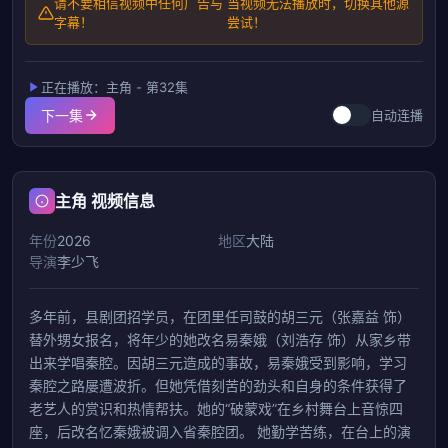
请不要相信视频中任何广告与
当视频无法播放时，切换其他源
字幕！
尝试！
正在播放：主角 - 第32集
下一集
自动连播
主角 视频信息
年份
2026
地区
大陆
导演
李少飞
多年前，县剧团招学员，在团里任司鼓的胡三元（张嘉益 饰）
替外甥女报名，将年少的她改名易秦娥（刘浩存 饰）从家乡带
出来学唱秦腔。因胡三元造成的事故，易秦娥受到影响，学习
秦腔之路屡遭波折。但她凭借刻苦的劲头和自身的条件获得了
老艺人的赏识和热情帮扶。她的“破蒙戏”在乡村舞台上音惊四
座，后改名忆秦娥被调入省秦腔团。 她勤学苦练，在台上的演