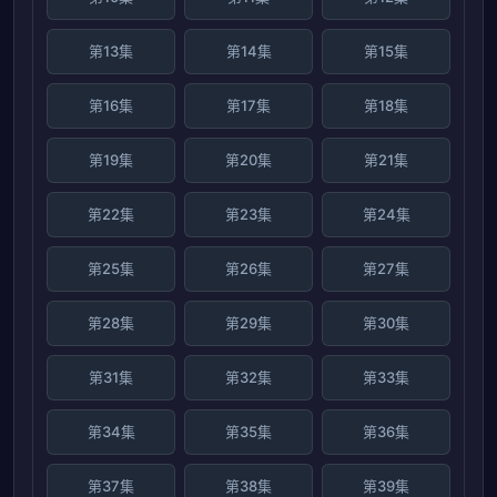
第13集
第14集
第15集
第16集
第17集
第18集
第19集
第20集
第21集
第22集
第23集
第24集
第25集
第26集
第27集
第28集
第29集
第30集
第31集
第32集
第33集
第34集
第35集
第36集
第37集
第38集
第39集