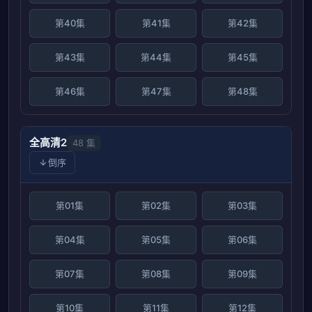
第40集
第41集
第42集
第43集
第44集
第45集
第46集
第47集
第48集
全高清2
48 集
倒序
第01集
第02集
第03集
第04集
第05集
第06集
第07集
第08集
第09集
第10集
第11集
第12集