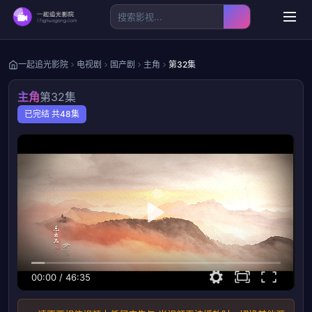
一起追光影院
电视剧
国产剧
主角
第32集
主角
第32集
已完结 共48集
00:00
/
46:35