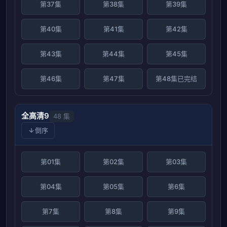
第37集
第38集
第39集
第40集
第41集
第42集
第43集
第44集
第45集
第46集
第47集
第48集已完结
全高清9
48 集
倒序
第01集
第02集
第03集
第04集
第05集
第6集
第7集
第8集
第9集