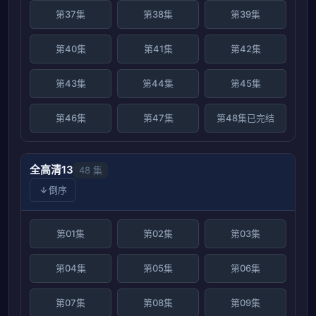
第37集
第38集
第39集
第40集
第41集
第42集
第43集
第44集
第45集
第46集
第47集
第48集已完结
全高清13
48 集
倒序
第01集
第02集
第03集
第04集
第05集
第06集
第07集
第08集
第09集