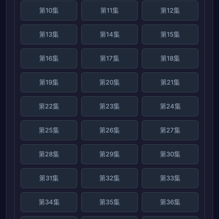
第10集
第11集
第12集
第13集
第14集
第15集
第16集
第17集
第18集
第19集
第20集
第21集
第22集
第23集
第24集
第25集
第26集
第27集
第28集
第29集
第30集
第31集
第32集
第33集
第34集
第35集
第36集