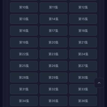
第10集
第11集
第12集
第13集
第14集
第15集
第16集
第17集
第18集
第19集
第20集
第21集
第22集
第23集
第24集
第25集
第26集
第27集
第28集
第29集
第30集
第31集
第32集
第33集
第34集
第35集
第36集