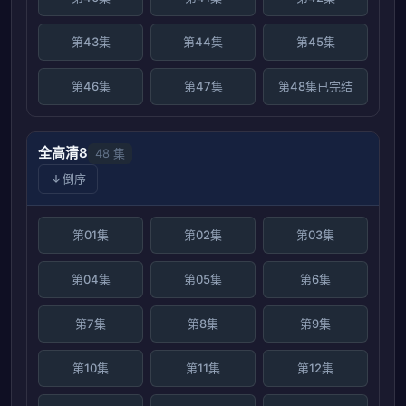
第43集
第44集
第45集
第46集
第47集
第48集已完结
全高清8
48 集
倒序
第01集
第02集
第03集
第04集
第05集
第6集
第7集
第8集
第9集
第10集
第11集
第12集