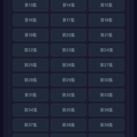
第13集
第14集
第15集
第16集
第17集
第18集
第19集
第20集
第21集
第22集
第23集
第24集
第25集
第26集
第27集
第28集
第29集
第30集
第31集
第32集
第33集
第34集
第35集
第36集
第37集
第38集
第39集