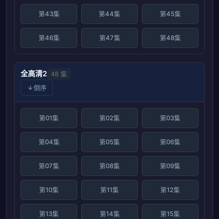
第43集
第44集
第45集
第46集
第47集
第48集
全高清2
48 集
倒序
第01集
第02集
第03集
第04集
第05集
第06集
第07集
第08集
第09集
第10集
第11集
第12集
第13集
第14集
第15集