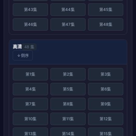
第43集
第44集
第45集
第46集
第47集
第48集
高清
48 集
倒序
第1集
第2集
第3集
第4集
第5集
第6集
第7集
第8集
第9集
第10集
第11集
第12集
第13集
第14集
第15集