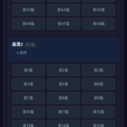
第43集
第44集
第45集
第46集
第47集
第48集
高清2
48 集
倒序
第1集
第2集
第3集
第4集
第5集
第6集
第7集
第8集
第9集
第10集
第11集
第12集
第13集
第14集
第15集