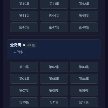
第40集
第41集
第42集
第43集
第44集
第45集
第46集
第47集
第48集
全高清14
48 集
倒序
第01集
第02集
第03集
第04集
第05集
第06集
第07集
第08集
第09集
第10集
第11集
第12集