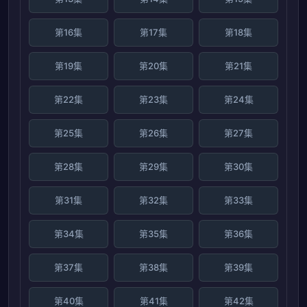
第16集
第17集
第18集
第19集
第20集
第21集
第22集
第23集
第24集
第25集
第26集
第27集
第28集
第29集
第30集
第31集
第32集
第33集
第34集
第35集
第36集
第37集
第38集
第39集
第40集
第41集
第42集