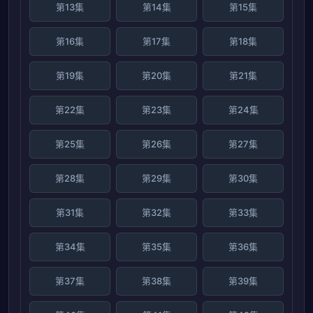
第13集
第14集
第15集
第16集
第17集
第18集
第19集
第20集
第21集
第22集
第23集
第24集
第25集
第26集
第27集
第28集
第29集
第30集
第31集
第32集
第33集
第34集
第35集
第36集
第37集
第38集
第39集