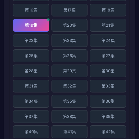
第16集
第17集
第18集
第19集
第20集
第21集
第22集
第23集
第24集
第25集
第26集
第27集
第28集
第29集
第30集
第31集
第32集
第33集
第34集
第35集
第36集
第37集
第38集
第39集
第40集
第41集
第42集