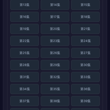
第13集
第14集
第15集
第16集
第17集
第18集
第19集
第20集
第21集
第22集
第23集
第24集
第25集
第26集
第27集
第28集
第29集
第30集
第31集
第32集
第33集
第34集
第35集
第36集
第37集
第38集
第39集