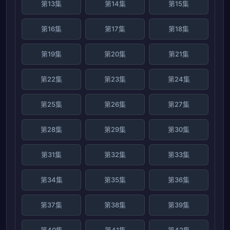
第13集
第14集
第15集
第16集
第17集
第18集
第19集
第20集
第21集
第22集
第23集
第24集
第25集
第26集
第27集
第28集
第29集
第30集
第31集
第32集
第33集
第34集
第35集
第36集
第37集
第38集
第39集
第40集
第41集
第42集