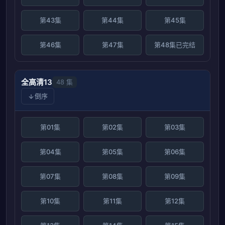
第43集
第44集
第45集
第46集
第47集
第48集已完结
全高清13
48 集
倒序
第01集
第02集
第03集
第04集
第05集
第06集
第07集
第08集
第09集
第10集
第11集
第12集