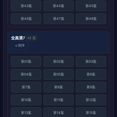
第43集
第44集
第45集
第46集
第47集
第48集
全高清7
48 集
倒序
第01集
第02集
第03集
第04集
第05集
第6集
第7集
第8集
第9集
第10集
第11集
第12集
第13集
第14集
第15集