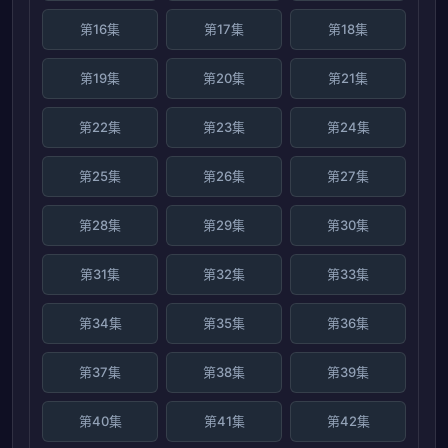
第16集
第17集
第18集
第19集
第20集
第21集
第22集
第23集
第24集
第25集
第26集
第27集
第28集
第29集
第30集
第31集
第32集
第33集
第34集
第35集
第36集
第37集
第38集
第39集
第40集
第41集
第42集