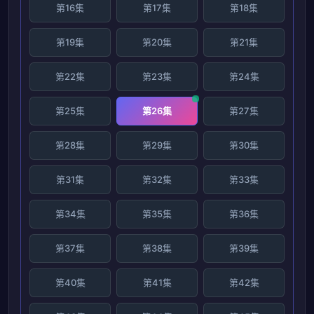
第16集
第17集
第18集
第19集
第20集
第21集
第22集
第23集
第24集
第25集
第26集
第27集
第28集
第29集
第30集
第31集
第32集
第33集
第34集
第35集
第36集
第37集
第38集
第39集
第40集
第41集
第42集