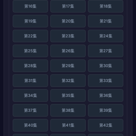
第16集
第17集
第18集
第19集
第20集
第21集
第22集
第23集
第24集
第25集
第26集
第27集
第28集
第29集
第30集
第31集
第32集
第33集
第34集
第35集
第36集
第37集
第38集
第39集
第40集
第41集
第42集