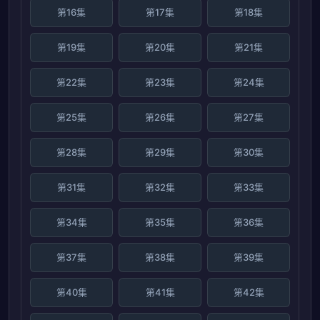
第16集
第17集
第18集
第19集
第20集
第21集
第22集
第23集
第24集
第25集
第26集
第27集
第28集
第29集
第30集
第31集
第32集
第33集
第34集
第35集
第36集
第37集
第38集
第39集
第40集
第41集
第42集