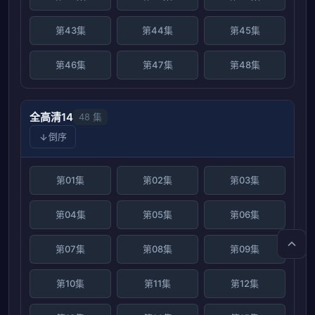
第43集
第44集
第45集
第46集
第47集
第48集
全高清14
48 集
倒序
第01集
第02集
第03集
第04集
第05集
第06集
第07集
第08集
第09集
第10集
第11集
第12集