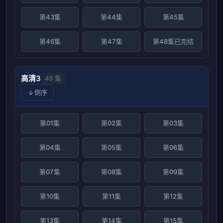
第43集
第44集
第45集
第46集
第47集
第48集已完结
高清3
48 集
倒序
第01集
第02集
第03集
第04集
第05集
第06集
第07集
第08集
第09集
第10集
第11集
第12集
第13集
第14集
第15集