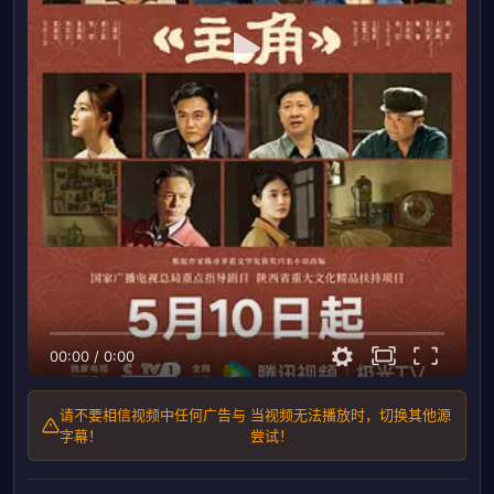
00:00
/
0:00
请不要相信视频中任何广告与
当视频无法播放时，切换其他源
字幕！
尝试！