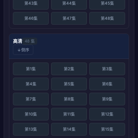
第43集
第44集
第45集
第46集
第47集
第48集
高清
48 集
倒序
第1集
第2集
第3集
第4集
第5集
第6集
第7集
第8集
第9集
第10集
第11集
第12集
第13集
第14集
第15集