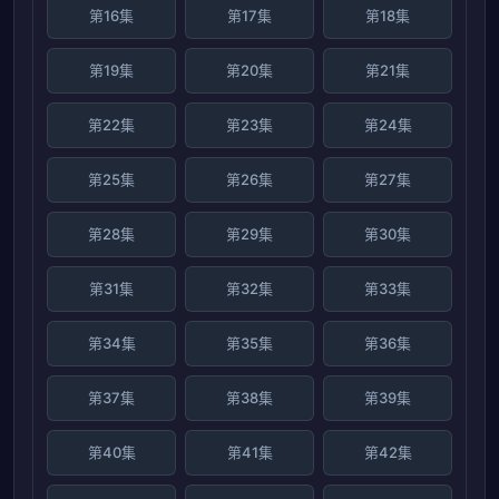
第16集
第17集
第18集
第19集
第20集
第21集
第22集
第23集
第24集
第25集
第26集
第27集
第28集
第29集
第30集
第31集
第32集
第33集
第34集
第35集
第36集
第37集
第38集
第39集
第40集
第41集
第42集