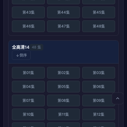
第43集
第44集
第45集
第46集
第47集
第48集
全高清14
48 集
倒序
第01集
第02集
第03集
第04集
第05集
第06集
第07集
第08集
第09集
第10集
第11集
第12集