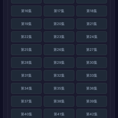
第16集
第17集
第18集
第19集
第20集
第21集
第22集
第23集
第24集
第25集
第26集
第27集
第28集
第29集
第30集
第31集
第32集
第33集
第34集
第35集
第36集
第37集
第38集
第39集
第40集
第41集
第42集