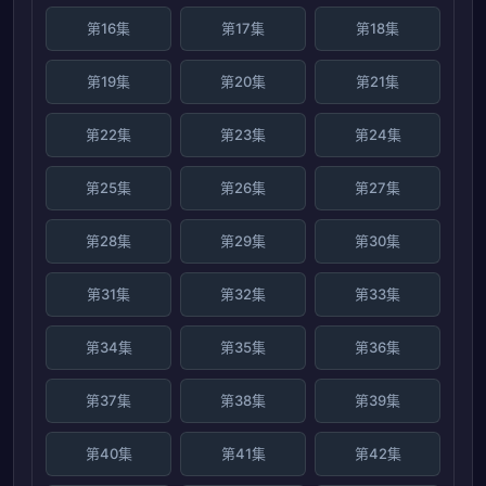
第16集
第17集
第18集
第19集
第20集
第21集
第22集
第23集
第24集
第25集
第26集
第27集
第28集
第29集
第30集
第31集
第32集
第33集
第34集
第35集
第36集
第37集
第38集
第39集
第40集
第41集
第42集