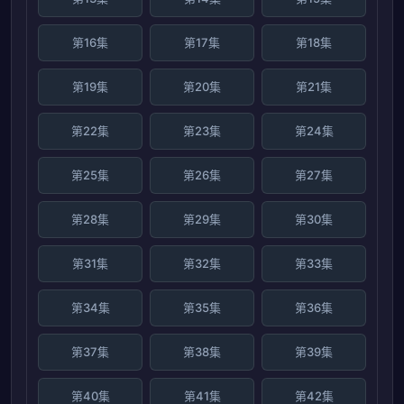
第16集
第17集
第18集
第19集
第20集
第21集
第22集
第23集
第24集
第25集
第26集
第27集
第28集
第29集
第30集
第31集
第32集
第33集
第34集
第35集
第36集
第37集
第38集
第39集
第40集
第41集
第42集