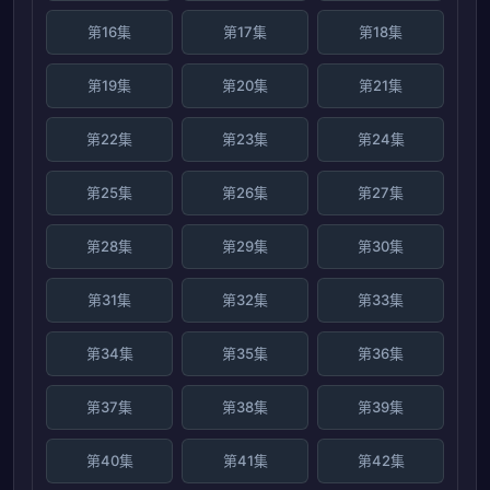
第16集
第17集
第18集
第19集
第20集
第21集
第22集
第23集
第24集
第25集
第26集
第27集
第28集
第29集
第30集
第31集
第32集
第33集
第34集
第35集
第36集
第37集
第38集
第39集
第40集
第41集
第42集