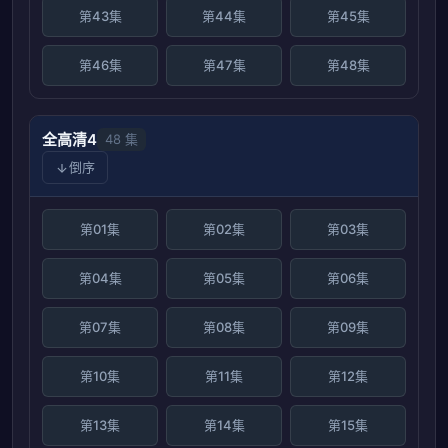
第43集
第44集
第45集
第46集
第47集
第48集
全高清4
48 集
倒序
第01集
第02集
第03集
第04集
第05集
第06集
第07集
第08集
第09集
第10集
第11集
第12集
第13集
第14集
第15集