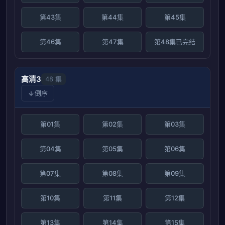
第43集
第44集
第45集
第46集
第47集
第48集已完结
高清3
48 集
倒序
第01集
第02集
第03集
第04集
第05集
第06集
第07集
第08集
第09集
第10集
第11集
第12集
第13集
第14集
第15集