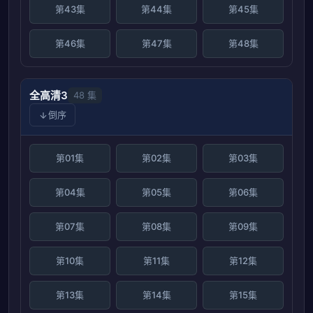
第43集
第44集
第45集
第46集
第47集
第48集
全高清3
48 集
倒序
第01集
第02集
第03集
第04集
第05集
第06集
第07集
第08集
第09集
第10集
第11集
第12集
第13集
第14集
第15集