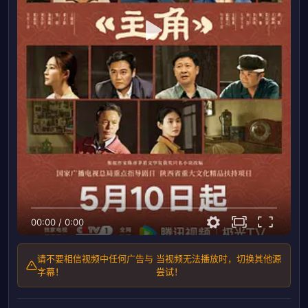
00:00
/
0:00
请不要相信视频中任何广告与
当视频无法播放时，切换其他源
字幕！
尝试！