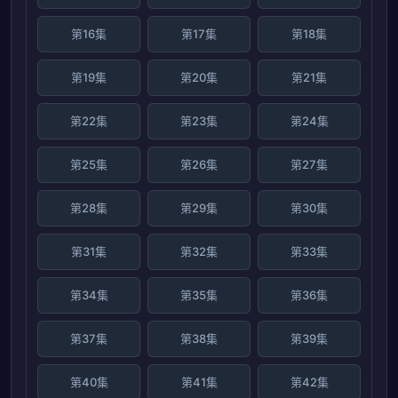
第16集
第17集
第18集
第19集
第20集
第21集
第22集
第23集
第24集
第25集
第26集
第27集
第28集
第29集
第30集
第31集
第32集
第33集
第34集
第35集
第36集
第37集
第38集
第39集
第40集
第41集
第42集