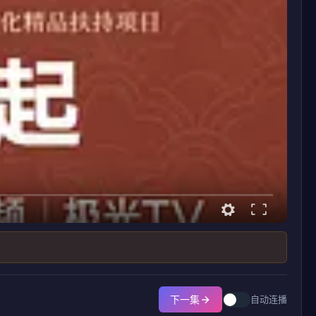
下一集
自动连播