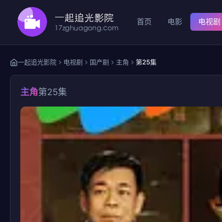
首页
电影
电视剧
一起追光影院
电视剧
国产剧
主角
第25集
主角
第25集