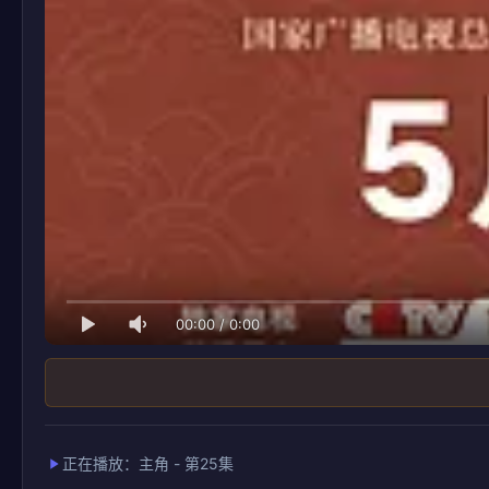
00:00
/
0:00
正在播放：主角 - 第25集