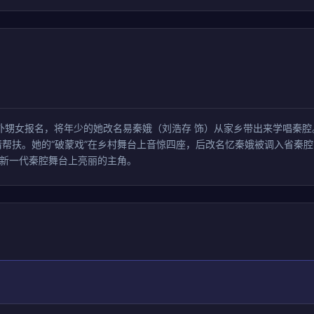
外甥女报名，将年少的她改名易秦娥（刘浩存 饰）从家乡带出来学唱秦
帮扶。她的“破蒙戏”在乡村舞台上音惊四座，后改名忆秦娥被调入省秦腔
养新一代秦腔舞台上亮丽的主角。