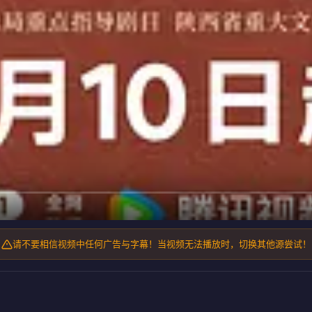
请不要相信视频中任何广告与字幕！
当视频无法播放时，切换其他源尝试！