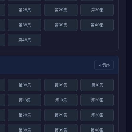
第28集
第29集
第30集
第38集
第39集
第40集
第48集
倒序
第08集
第09集
第10集
第18集
第19集
第20集
第28集
第29集
第30集
第38集
第39集
第40集