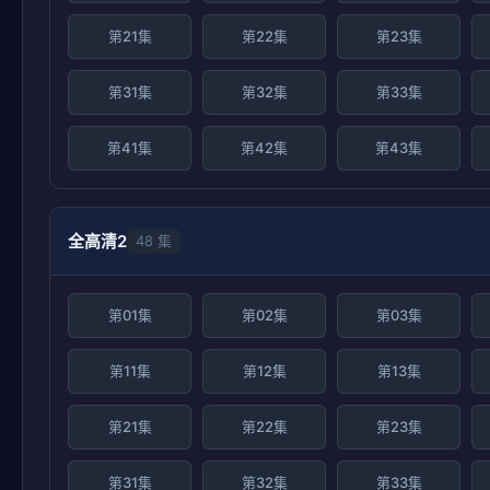
第21集
第22集
第23集
第31集
第32集
第33集
第41集
第42集
第43集
全高清2
48 集
第01集
第02集
第03集
第11集
第12集
第13集
第21集
第22集
第23集
第31集
第32集
第33集