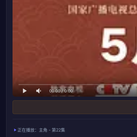
00:00
/
0:00
正在播放：主角 - 第22集