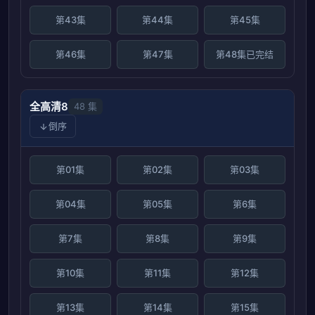
第43集
第44集
第45集
第46集
第47集
第48集已完结
全高清8
48 集
倒序
第01集
第02集
第03集
第04集
第05集
第6集
第7集
第8集
第9集
第10集
第11集
第12集
第13集
第14集
第15集