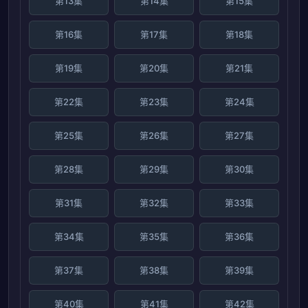
第13集
第14集
第15集
第16集
第17集
第18集
第19集
第20集
第21集
第22集
第23集
第24集
第25集
第26集
第27集
第28集
第29集
第30集
第31集
第32集
第33集
第34集
第35集
第36集
第37集
第38集
第39集
第40集
第41集
第42集