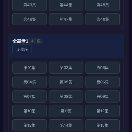
第43集
第44集
第45集
第46集
第47集
第48集
全高清3
48 集
倒序
第01集
第02集
第03集
第04集
第05集
第06集
第07集
第08集
第09集
第10集
第11集
第12集
第13集
第14集
第15集