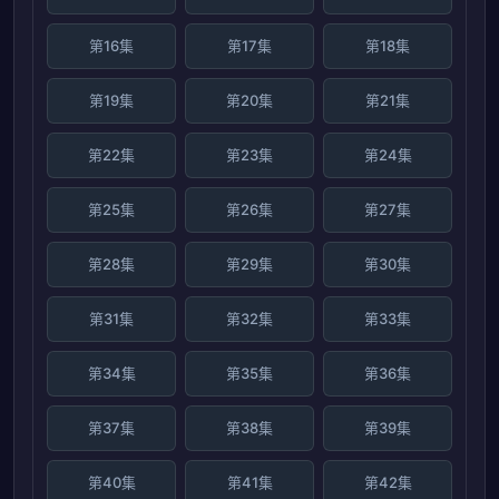
第16集
第17集
第18集
第19集
第20集
第21集
第22集
第23集
第24集
第25集
第26集
第27集
第28集
第29集
第30集
第31集
第32集
第33集
第34集
第35集
第36集
第37集
第38集
第39集
第40集
第41集
第42集