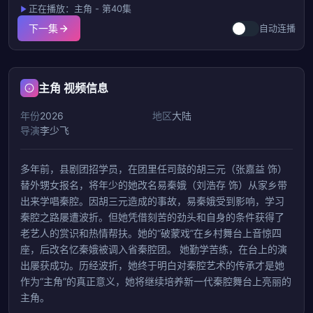
正在播放：主角 - 第40集
下一集
自动连播
主角 视频信息
年份
2026
地区
大陆
导演
李少飞
多年前，县剧团招学员，在团里任司鼓的胡三元（张嘉益 饰）
替外甥女报名，将年少的她改名易秦娥（刘浩存 饰）从家乡带
出来学唱秦腔。因胡三元造成的事故，易秦娥受到影响，学习
秦腔之路屡遭波折。但她凭借刻苦的劲头和自身的条件获得了
老艺人的赏识和热情帮扶。她的“破蒙戏”在乡村舞台上音惊四
座，后改名忆秦娥被调入省秦腔团。 她勤学苦练，在台上的演
出屡获成功。历经波折，她终于明白对秦腔艺术的传承才是她
作为“主角”的真正意义，她将继续培养新一代秦腔舞台上亮丽的
主角。