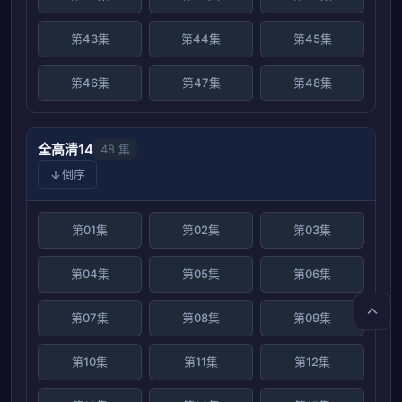
第43集
第44集
第45集
第46集
第47集
第48集
全高清14
48 集
倒序
第01集
第02集
第03集
第04集
第05集
第06集
第07集
第08集
第09集
第10集
第11集
第12集