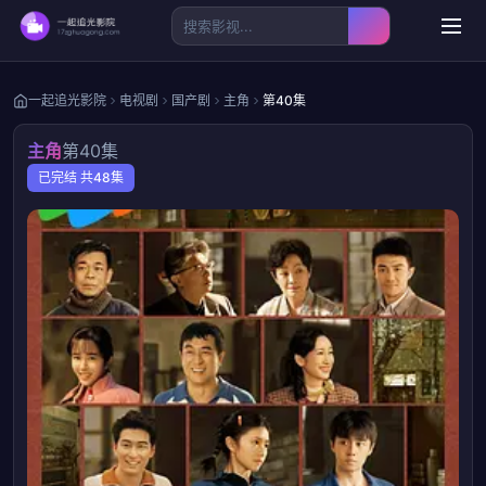
一起追光影院
电视剧
国产剧
主角
第40集
主角
第40集
已完结 共48集