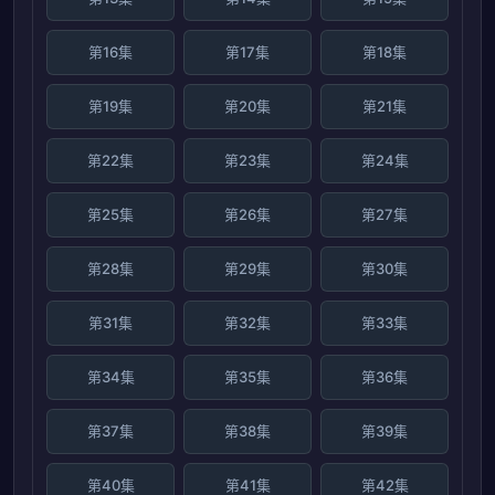
第16集
第17集
第18集
第19集
第20集
第21集
第22集
第23集
第24集
第25集
第26集
第27集
第28集
第29集
第30集
第31集
第32集
第33集
第34集
第35集
第36集
第37集
第38集
第39集
第40集
第41集
第42集