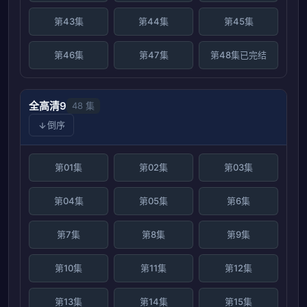
第43集
第44集
第45集
第46集
第47集
第48集已完结
全高清9
48 集
倒序
第01集
第02集
第03集
第04集
第05集
第6集
第7集
第8集
第9集
第10集
第11集
第12集
第13集
第14集
第15集