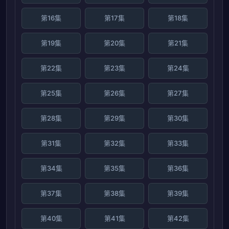
第16集
第17集
第18集
第19集
第20集
第21集
第22集
第23集
第24集
第25集
第26集
第27集
第28集
第29集
第30集
第31集
第32集
第33集
第34集
第35集
第36集
第37集
第38集
第39集
第40集
第41集
第42集