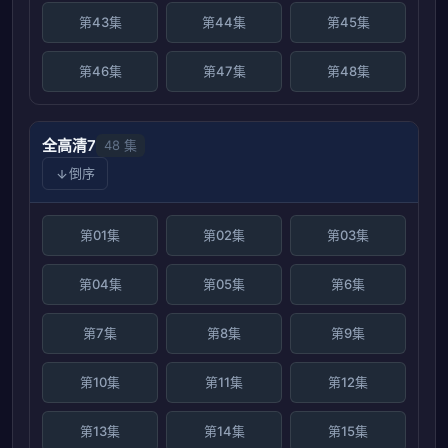
第43集
第44集
第45集
第46集
第47集
第48集
全高清7
48 集
倒序
第01集
第02集
第03集
第04集
第05集
第6集
第7集
第8集
第9集
第10集
第11集
第12集
第13集
第14集
第15集