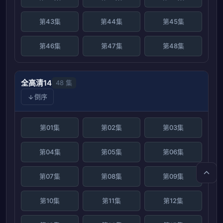
第43集
第44集
第45集
第46集
第47集
第48集
全高清14
48 集
倒序
第01集
第02集
第03集
第04集
第05集
第06集
第07集
第08集
第09集
第10集
第11集
第12集