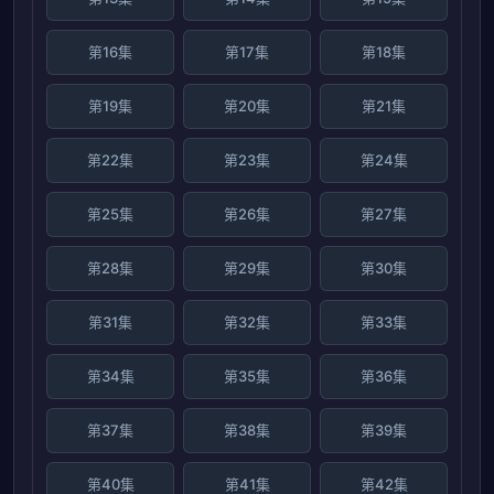
第16集
第17集
第18集
第19集
第20集
第21集
第22集
第23集
第24集
第25集
第26集
第27集
第28集
第29集
第30集
第31集
第32集
第33集
第34集
第35集
第36集
第37集
第38集
第39集
第40集
第41集
第42集