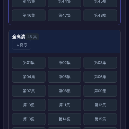
第43集
第44集
第45集
第46集
第47集
第48集
全高清
48 集
倒序
第01集
第02集
第03集
第04集
第05集
第06集
第07集
第08集
第09集
第10集
第11集
第12集
第13集
第14集
第15集