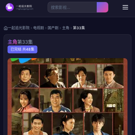
一起追光影院
电视剧
国产剧
主角
第33集
主角
第33集
已完结 共48集