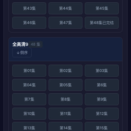
第43集
第44集
第45集
第46集
第47集
第48集已完结
全高清9
48 集
倒序
第01集
第02集
第03集
第04集
第05集
第6集
第7集
第8集
第9集
第10集
第11集
第12集
第13集
第14集
第15集