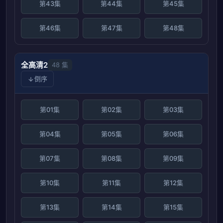
第43集
第44集
第45集
第46集
第47集
第48集
全高清2
48 集
倒序
第01集
第02集
第03集
第04集
第05集
第06集
第07集
第08集
第09集
第10集
第11集
第12集
第13集
第14集
第15集