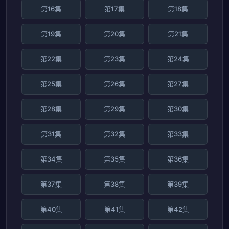
第16集
第17集
第18集
第19集
第20集
第21集
第22集
第23集
第24集
第25集
第26集
第27集
第28集
第29集
第30集
第31集
第32集
第33集
第34集
第35集
第36集
第37集
第38集
第39集
第40集
第41集
第42集