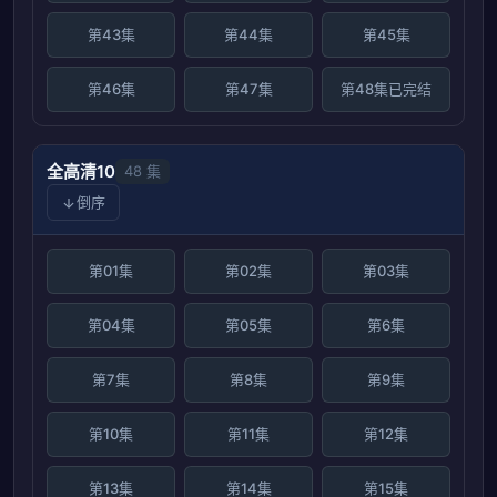
第43集
第44集
第45集
第46集
第47集
第48集已完结
全高清10
48 集
倒序
第01集
第02集
第03集
第04集
第05集
第6集
第7集
第8集
第9集
第10集
第11集
第12集
第13集
第14集
第15集