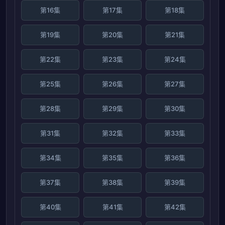
第16集
第17集
第18集
第19集
第20集
第21集
第22集
第23集
第24集
第25集
第26集
第27集
第28集
第29集
第30集
第31集
第32集
第33集
第34集
第35集
第36集
第37集
第38集
第39集
第40集
第41集
第42集