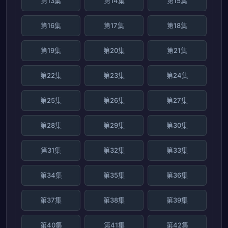
第13集
第14集
第15集
第16集
第17集
第18集
第19集
第20集
第21集
第22集
第23集
第24集
第25集
第26集
第27集
第28集
第29集
第30集
第31集
第32集
第33集
第34集
第35集
第36集
第37集
第38集
第39集
第40集
第41集
第42集