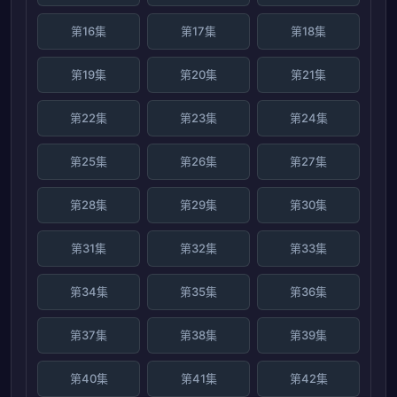
第16集
第17集
第18集
第19集
第20集
第21集
第22集
第23集
第24集
第25集
第26集
第27集
第28集
第29集
第30集
第31集
第32集
第33集
第34集
第35集
第36集
第37集
第38集
第39集
第40集
第41集
第42集