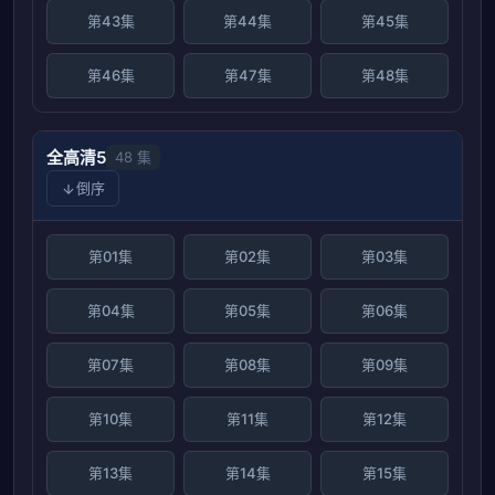
第43集
第44集
第45集
第46集
第47集
第48集
全高清5
48 集
倒序
第01集
第02集
第03集
第04集
第05集
第06集
第07集
第08集
第09集
第10集
第11集
第12集
第13集
第14集
第15集