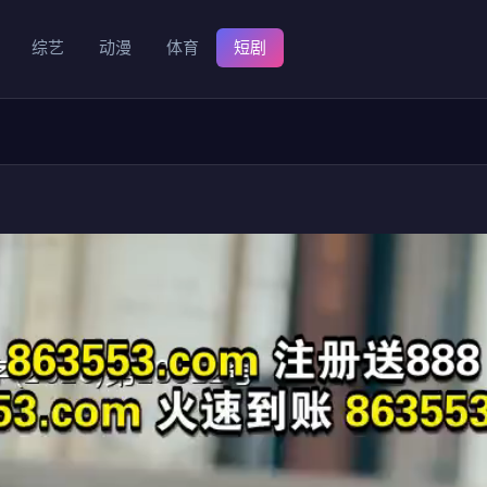
综艺
动漫
体育
短剧