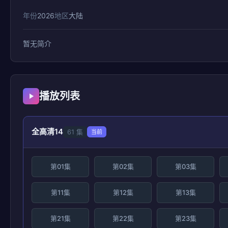
年份
2026
地区
大陆
暂无简介
播放列表
全高清14
61 集
当前
第01集
第02集
第03集
第11集
第12集
第13集
第21集
第22集
第23集