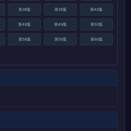
第38集
第39集
第40集
第48集
第49集
第50集
第58集
第59集
第60集