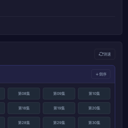
测速
倒序
第08集
第09集
第10集
第18集
第19集
第20集
第28集
第29集
第30集