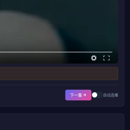
下一集
自动连播