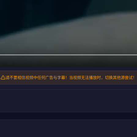
请不要相信视频中任何广告与字幕！
当视频无法播放时，切换其他源尝试！