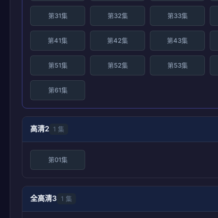
第31集
第32集
第33集
第41集
第42集
第43集
第51集
第52集
第53集
第61集
高清2
1 集
第01集
全高清3
1 集