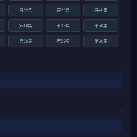
第38集
第39集
第40集
第48集
第49集
第50集
第58集
第59集
第60集