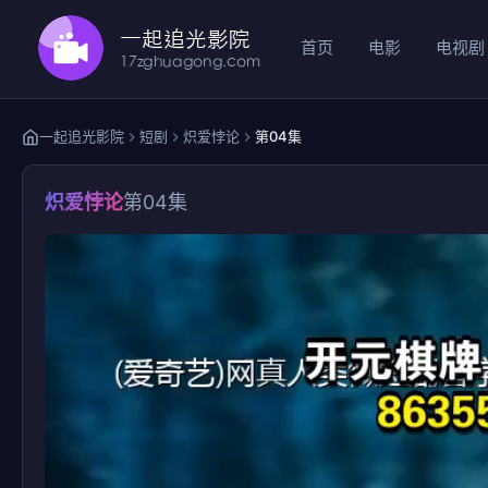
首页
电影
电视剧
一起追光影院
短剧
炽爱悖论
第04集
炽爱悖论
第04集