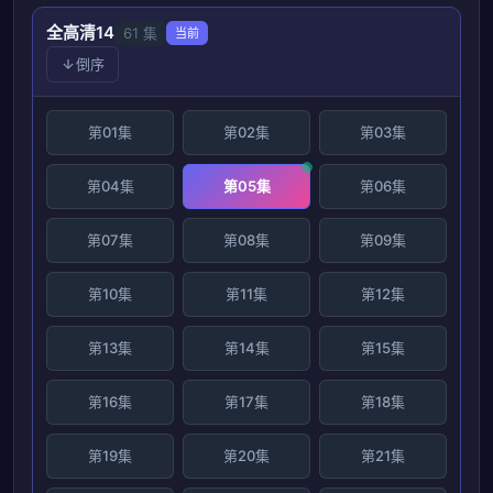
全高清14
61 集
当前
倒序
第01集
第02集
第03集
第04集
第05集
第06集
第07集
第08集
第09集
第10集
第11集
第12集
第13集
第14集
第15集
第16集
第17集
第18集
第19集
第20集
第21集