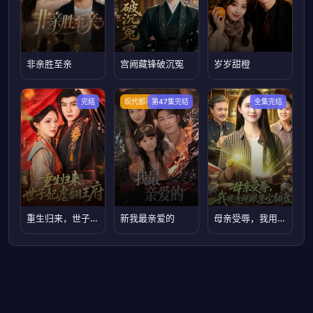
非亲胜至亲
宫阙藏锋破沉冤
岁岁甜橙
完结
现代都市
第47集完结
全集完结
重生归来，世子妃虐翻王府
新我最亲爱的
母亲受辱，我用透视眼鉴宝翻盘