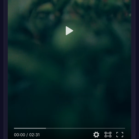
00:00
/
02:31