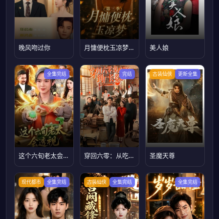
晚风吻过你
月慵便枕玉凉梦第三季
美人娘
全集完结
完结
古装仙侠
更新全集
这个六旬老太会透视
穿回六零：从吃饱饭到厂长老总
圣魔天尊
现代都市
全集完结
古装仙侠
全集完结
全集完结