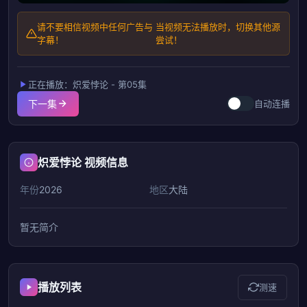
请不要相信视频中任何广告与
当视频无法播放时，切换其他源
字幕！
尝试！
正在播放：炽爱悖论 - 第05集
下一集
自动连播
炽爱悖论 视频信息
年份
2026
地区
大陆
暂无简介
播放列表
测速