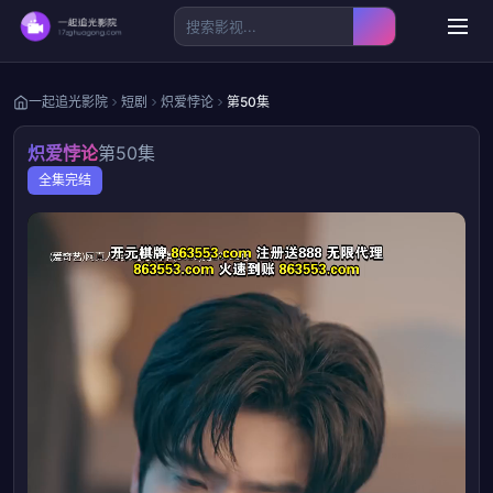
一起追光影院
短剧
炽爱悖论
第50集
炽爱悖论
第50集
全集完结