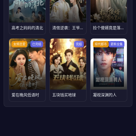
高考之妈妈的清北
清倌逆袭：王爷聘我为妃
捡个傻婿竟是落难皇嗣
女频恋爱
已完结
完结
现代都市
更新全集
爱在晚风低语时
五块钱买地球
凝视深渊的人