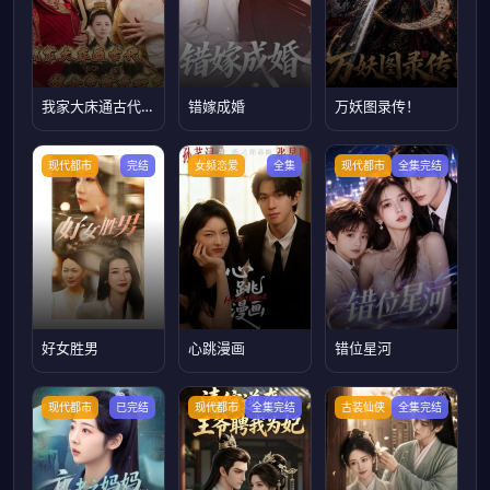
我家大床通古代被女帝偷听心声
错嫁成婚
万妖图录传！
现代都市
完结
女频恋爱
全集
现代都市
全集完结
好女胜男
心跳漫画
错位星河
现代都市
已完结
现代都市
全集完结
古装仙侠
全集完结