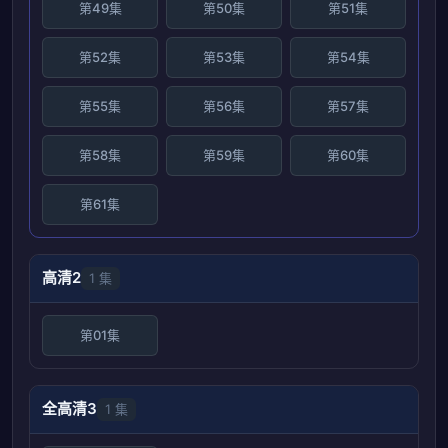
第49集
第50集
第51集
第52集
第53集
第54集
第55集
第56集
第57集
第58集
第59集
第60集
第61集
高清2
1 集
第01集
全高清3
1 集