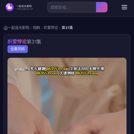
一起追光影院
短剧
炽爱悖论
第31集
炽爱悖论
第31集
全集完结