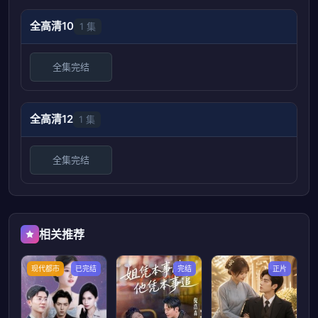
全高清10
1 集
全集完结
全高清12
1 集
全集完结
相关推荐
现代都市
已完结
完结
正片