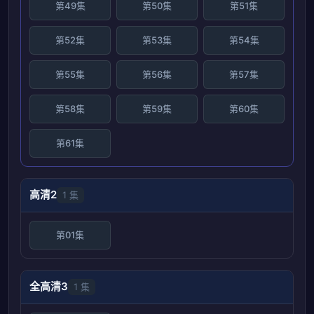
第49集
第50集
第51集
第52集
第53集
第54集
第55集
第56集
第57集
第58集
第59集
第60集
第61集
高清2
1 集
第01集
全高清3
1 集