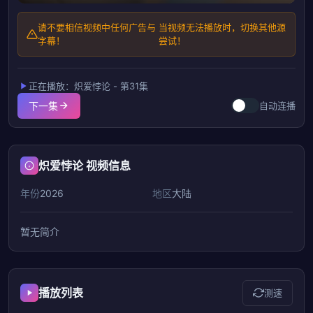
请不要相信视频中任何广告与
当视频无法播放时，切换其他源
字幕！
尝试！
正在播放：炽爱悖论 - 第31集
下一集
自动连播
炽爱悖论 视频信息
年份
2026
地区
大陆
暂无简介
播放列表
测速