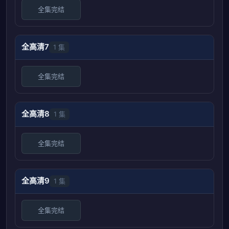
全集完结
全高清7
1 集
全集完结
全高清8
1 集
全集完结
全高清9
1 集
全集完结