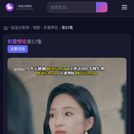
一起追光影院
短剧
炽爱悖论
第57集
炽爱悖论
第57集
全集完结