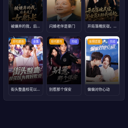
被嫌弃的我，后来成了女船长
闪婚老伴是豪门
开局落魄民宿，美女员工助我崛起
现代都市
全集
现代都市
完结
女频恋爱
完结
街头整蛊校花以为我好欺负
别惹那个保安
偏偏对你心动