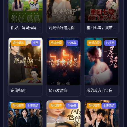
你好，妈妈妈妈，我不要和你做朋友
时光恰好遇见你
重回七零，我带飞老公全家
现代都市
完结
反转爽剧
全85集
女频恋爱
已完结
逆旅归途
亿万发财符
我的反方向告白
现代都市
全集完结
现代都市
全69集
现代都市
全集完结