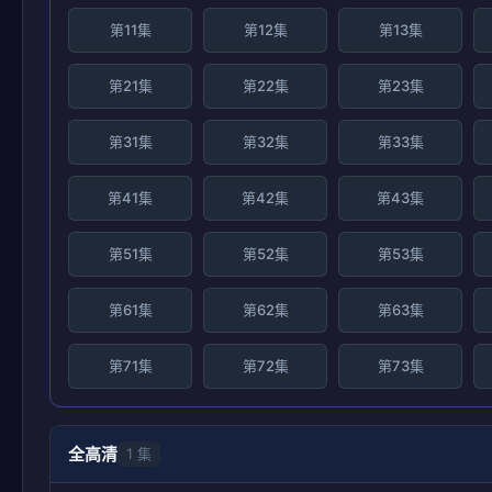
第11集
第12集
第13集
第21集
第22集
第23集
第31集
第32集
第33集
第41集
第42集
第43集
第51集
第52集
第53集
第61集
第62集
第63集
第71集
第72集
第73集
全高清
1 集