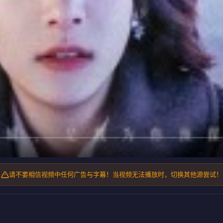
请不要相信视频中任何广告与字幕！
当视频无法播放时，切换其他源尝试！