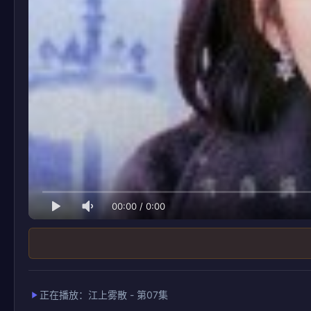
00:00
/
0:00
正在播放：江上雾散 - 第07集