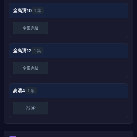
全高清10
1 集
全集完结
全高清12
1 集
全集完结
高清4
1 集
720P