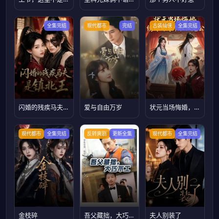
全集完结
现代都市
完结
古装仙侠
全集完结
闪婚的残疾马夫是镇北王
爱与自由万岁
状元当场悔婚，绣球砸来个壮汉老公
现代都市
全集完结
反转爽剧
更新全集
现代都市
全集完结
金枝碎
吾父藏拙，大巧不工
夫人别装了