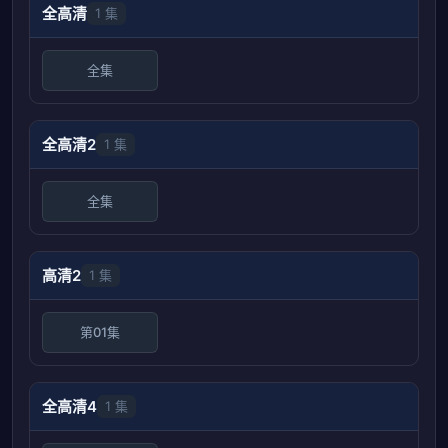
全高清
1 集
全集
全高清2
1 集
全集
高清2
1 集
第01集
全高清4
1 集