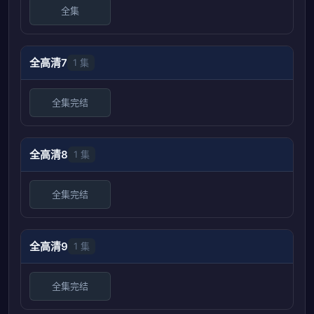
全集
全高清7
1 集
全集完结
全高清8
1 集
全集完结
全高清9
1 集
全集完结