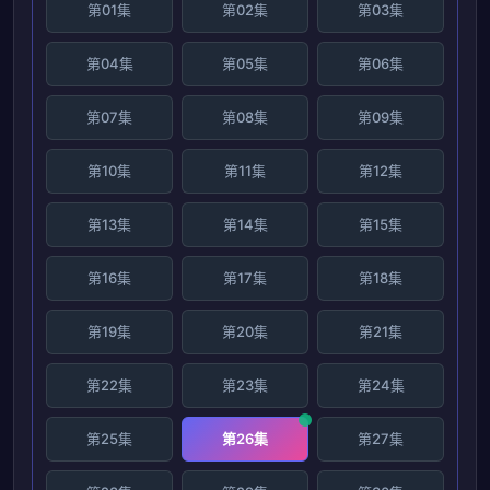
第01集
第02集
第03集
第04集
第05集
第06集
第07集
第08集
第09集
第10集
第11集
第12集
第13集
第14集
第15集
第16集
第17集
第18集
第19集
第20集
第21集
第22集
第23集
第24集
第25集
第26集
第27集