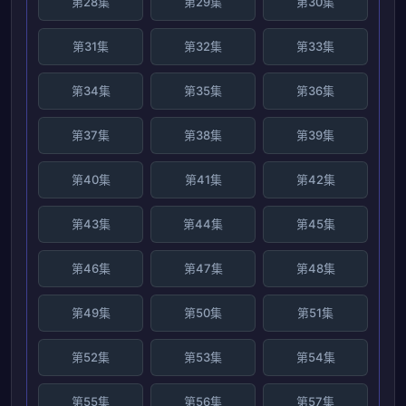
第28集
第29集
第30集
第31集
第32集
第33集
第34集
第35集
第36集
第37集
第38集
第39集
第40集
第41集
第42集
第43集
第44集
第45集
第46集
第47集
第48集
第49集
第50集
第51集
第52集
第53集
第54集
第55集
第56集
第57集