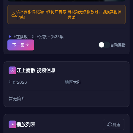
请不要相信视频中任何广告与
当视频无法播放时，切换其他源
字幕！
尝试！
正在播放：江上雾散 - 第33集
下一集
自动连播
江上雾散 视频信息
年份
2026
地区
大陆
暂无简介
播放列表
测速