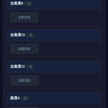
全高清9
1 集
全集完结
全高清10
1 集
全集完结
全高清12
1 集
全集完结
高清4
1 集