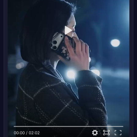
00:00
/
02:02